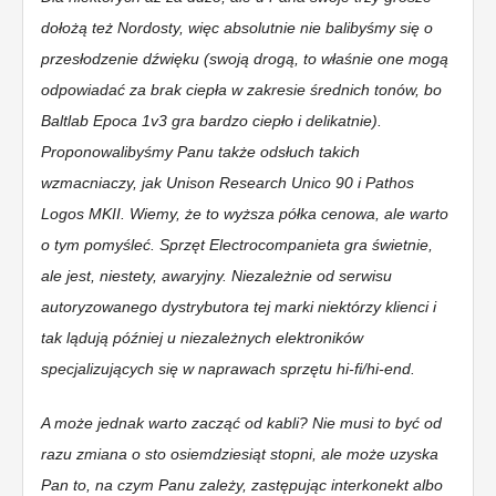
dołożą też Nordosty, więc absolutnie nie balibyśmy się o
przesłodzenie dźwięku (swoją drogą, to właśnie one mogą
odpowiadać za brak ciepła w zakresie średnich tonów, bo
Baltlab Epoca 1v3 gra bardzo ciepło i delikatnie).
Proponowalibyśmy Panu także odsłuch takich
wzmacniaczy, jak Unison Research Unico 90 i Pathos
Logos MKII. Wiemy, że to wyższa półka cenowa, ale warto
o tym pomyśleć. Sprzęt Electrocompanieta gra świetnie,
ale jest, niestety, awaryjny. Niezależnie od serwisu
autoryzowanego dystrybutora tej marki niektórzy klienci i
tak lądują później u niezależnych elektroników
specjalizujących się w naprawach sprzętu hi-fi/hi-end.
A może jednak warto zacząć od kabli? Nie musi to być od
razu zmiana o sto osiemdziesiąt stopni, ale może uzyska
Pan to, na czym Panu zależy, zastępując interkonekt albo