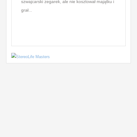
szwajcarski zegarek, ale nie kosztował majątku i
pienię
grał...
jeśli 