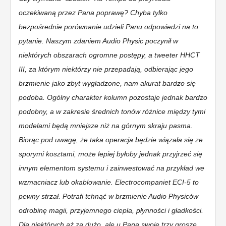
oczekiwaną przez Pana poprawę? Chyba tylko
bezpośrednie porównanie udzieli Panu odpowiedzi na to
pytanie. Naszym zdaniem Audio Physic poczynił w
niektórych obszarach ogromne postępy, a tweeter HHCT
III, za którym niektórzy nie przepadają, odbierając jego
brzmienie jako zbyt wygładzone, nam akurat bardzo się
podoba. Ogólny charakter kolumn pozostaje jednak bardzo
podobny, a w zakresie średnich tonów różnice między tymi
modelami będą mniejsze niż na górnym skraju pasma.
Biorąc pod uwagę, że taka operacja będzie wiązała się ze
sporymi kosztami, może lepiej byłoby jednak przyjrzeć się
innym elementom systemu i zainwestować na przykład we
wzmacniacz lub okablowanie. Electrocompaniet ECI-5 to
pewny strzał. Potrafi tchnąć w brzmienie Audio Physiców
odrobinę magii, przyjemnego ciepła, płynności i gładkości.
Dla niektórych aż za dużo, ale u Pana swoje trzy grosze