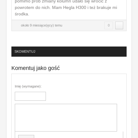
pomimo prób zmiany kolumn udało się wrócić z
powrotem do nich. Mam Hegla H300 i też brakuje mi
środka.
około 9 miesiące(ęcy) temu
0
SKOMENTUJ
Komentuj jako gość
Imię (wymagane):