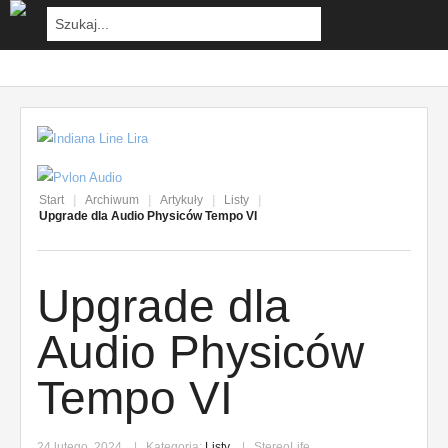
Start
|
Archiwum
|
Artykuły
|
Listy
|
Upgrade dla Audio Physiców Tempo VI
Upgrade dla
Audio Physiców
Tempo VI
24 lutego, 2024
Kategoria:
Listy
StereoLife