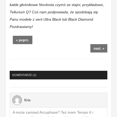
kable głośnikowe Nordosta czymś ze stajni, przykładowo,
Tellurium Q? Coś nam podpowiada, że spodobają się
Panu modele z serii Ultra Black lub Black Diamond.
Pozdrawiamy!
« poprz.
nast. »
KOMENTARZE (
1
)
Kris
A może zamiast Accuphase? Też mam Tempo 6 i