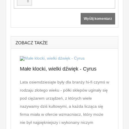
0
Wyślij komentarz
ZOBACZ TAKŻE
Małe klocki, wielki dźwięk - Cyrus
Jak 
nie 
Lata osiemdziesiąte były dla branży hi-fi czymś w
rodzaju złotego wieku - półki sklepów uginały się
Tytuł 
pod ciężarem urządzeń, z których wiele
albo 
nazywamy dziś kultowymi, a każda licząca się
fortun
firma miała w ofercie wzmacniacz, który może
mi an
nie był najpiękniejszy i wykonany niczym
lub z