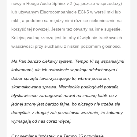
nowym Rouge Audio Sphinx v.2 (są jeszcze w sprzedaży)
lub używanym Elecrocompaniecie ECI-5 w wersji mkI lub
mkII, a podobno są między nimi różnice niekoniecznie na
korzyść tej nowszej. Jestem też otwarty na inne sugestie.
Kolejną ważną rzeczą jest to, aby dźwięk nie tracił swoich
właściwości przy słuchaniu z niskim poziomem głośności.
Ma Pan bardzo ciekawy system. Tempo VI są wspaniałymi
kolumnami, ale ich ustawienie w pokoju odsłuchowym i
dobór sprzętu towarzyszącego to, wbrew pozorom,
skomplikowana sprawa. Niemieckie podłogówki potrafią
błyskawicznie zareagować nawet na zmianę kabli, co z
jednej strony jest bardzo fajne, bo niczego nie trzeba się
domyślać, z drugiej zaś pozostawia wrażenie, że kolumny
wymagają od nas coraz więcej.
Czy wymiana "szóstek" na Tempo 35 przyniesie