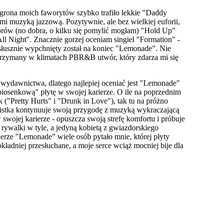
 grona moich faworytów szybko trafiło lekkie "Daddy
ami muzyką jazzową. Pozytywnie, ale bez wielkiej euforii,
orów (no dobra, o kilku się pomylić mogłam) "Hold Up"
ll Night". Znacznie gorzej oceniam singiel "Formation" -
 słusznie wypchnięty został na koniec "Lemonade". Nie
utrzymany w klimatach PBR&B utwór, który zdarza mi się
o wydawnictwa, dlatego najlepiej oceniać jest "Lemonade"
iosenkową" płytę w swojej karierze. O ile na poprzednim
 ("Pretty Hurts" i "Drunk in Love"), tak tu na próżno
listka kontynuuje swoją przygodę z muzyką wykraczającą
ojej karierze - opuszcza swoją strefę komfortu i próbuje
 rywalki w tyle, a jedyną kobietą z gwiazdorskiego
ierze "Lemonade" wiele osób pytało mnie, której płyty
ładniej przesłuchane, a moje serce wciąż mocniej bije dla