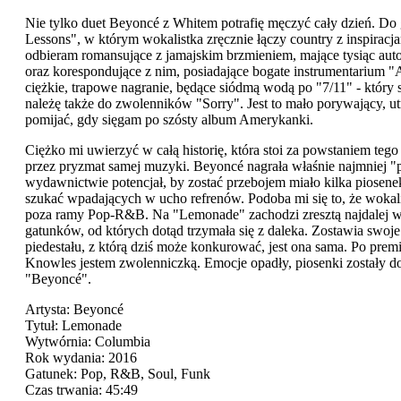
Nie tylko duet Beyoncé z Whitem potrafię męczyć cały dzień. Do
Lessons", w którym wokalistka zręcznie łączy country z inspiracj
odbieram romansujące z jamajskim brzmieniem, mające tysiąc aut
oraz korespondujące z nim, posiadające bogate instrumentarium "A
ciężkie, trapowe nagranie, będące siódmą wodą po "7/11" - który
należę także do zwolenników "Sorry". Jest to mało porywający, 
pomijać, gdy sięgam po szósty album Amerykanki.
Ciężko mi uwierzyć w całą historię, która stoi za powstaniem teg
przez pryzmat samej muzyki. Beyoncé nagrała właśnie najmniej "p
wydawnictwie potencjał, by zostać przebojem miało kilka piosenek
szukać wpadających w ucho refrenów. Podoba mi się to, że woka
poza ramy Pop-R&B. Na "Lemonade" zachodzi zresztą najdalej w sw
gatunków, od których dotąd trzymała się z daleka. Zostawia swoje
piedestału, z którą dziś może konkurować, jest ona sama. Po prem
Knowles jestem zwolenniczką. Emocje opadły, piosenki zostały dok
"Beyoncé".
Artysta: Beyoncé
Tytuł: Lemonade
Wytwórnia: Columbia
Rok wydania: 2016
Gatunek: Pop, R&B, Soul, Funk
Czas trwania: 45:49