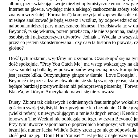
album, przekształcając swoje niezbyt optymistyczne emocje w gar
Internet na głowie, wydając (nie z takiego) zaskoczenia szósty 
znanym wcześniej "Formation") kompozycjami zapewniła sobie dłu
miesiące analizować je będą wszerz i wzdłuż, by odpowiedzieć sob
najpopularniejszej pary muzycznego biznesu. Przedstawiając w d
Beyoncé, ta się wkurza, potem przebacza, ale nie zapomina, zadają
osobistych i najszczerszych utworów. Jednak... Wydała to wszys
przez co jestem skonsternowana - czy cała ta historia to prawda
głośno?
Dość tych rozkmin, wyjdźmy im z sypialni. Czas skupić się na t
dość spokojnie. "Pray You Catch Me" ma wstęp wskazujący na al
się w subtelną balladę, w połowie znów wspieraną przez komput
jest jeszcze kilka. Otrzymujemy ginące w tłumie "Love Drought", k
Beyoncé nie przesadza w chwaleniu się skalą swojego głosu, skupi
będące bardziej przerywnikiem niż pełnoprawną piosenką "Forwar
Blake'a, w którym Amerykanki nawet się nie zauważa.
Duety. Zbioru tak ciekawych i odmiennych feauturingów wokalist
gościom swojej stylistyki, lecz przejmuje ich brzmienie. O ile ł
(wielki refren) z niewywołującym u mnie żadnych emocji Kendr
topowym The Weeknd nie odbiegają od tego, w czym Beyoncé już s
Przy tym utworze zapominam o poprzednich kompozycjach artystki
brzmi jak numer Jacka White'a (który zresztą za niego odpowiada i
złość jest już jej. "Don't Hurt Yourself" jest jedną z najlepszych p