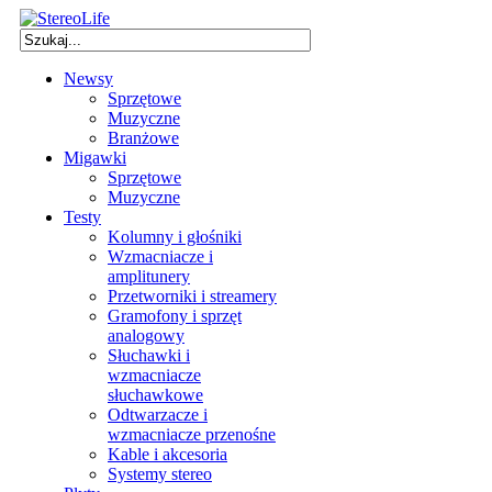
Newsy
Sprzętowe
Muzyczne
Branżowe
Migawki
Sprzętowe
Muzyczne
Testy
Kolumny i głośniki
Wzmacniacze i
amplitunery
Przetworniki i streamery
Gramofony i sprzęt
analogowy
Słuchawki i
wzmacniacze
słuchawkowe
Odtwarzacze i
wzmacniacze przenośne
Kable i akcesoria
Systemy stereo