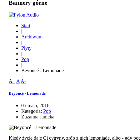
Bannery górne
Start
|
Archiwum
|
Płyty
|
Pop
|
Beyoncé - Lemonade
A+
A
A-
Beyoncé - Lemonade
05 maja, 2016
Kategoria:
Pop
Zuzanna Janicka
Kiedy życie daje Ci cytryny, zrób z nich lemoniadę, albo - gdy p