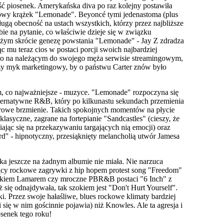
ść piosenek. Amerykańska diva po raz kolejny postawiła
solowy krążek "Lemonade". Beyoncé tymi jedenastoma (plus
gą obecność na ustach wszystkich, którzy przez najbliższe
ie na pytanie, co właściwie dzieje się w związku
użym skrócie genezę powstania "Lemonade" - Jay Z zdradza
c mu teraz cios w postaci porcji swoich najbardziej
tko na należącym do swojego męża serwisie streamingowym,
, czy myk marketingowy, by o państwu Carter znów było
ym, co najważniejsze - muzyce. "Lemonade" rozpoczyna się
ternatywne R&B, który po kilkunastu sekundach przemienia
erowe brzmienie. Takich spokojnych momentów na płycie
lasyczne, zagrane na fortepianie "Sandcastles" (cieszy, że
ając się na przekazywaniu targających nią emocji) oraz
d" - hipnotyczny, przesiąknięty melancholią utwór Jamesa
ka jeszcze na żadnym albumie nie miała. Nie narzuca
ączący rockowe zagrywki z hip hopem protest song "Freedom"
ickiem Lamarem czy mroczne PBR&B postaci "6 Inch" z
ię odnajdywała, tak szokiem jest "Don't Hurt Yourself".
. Przez swoje hałaśliwe, blues rockowe klimaty bardziej
 się w nim gościnnie pojawia) niż Knowles. Ale ta agresja i
iosenek tego roku!