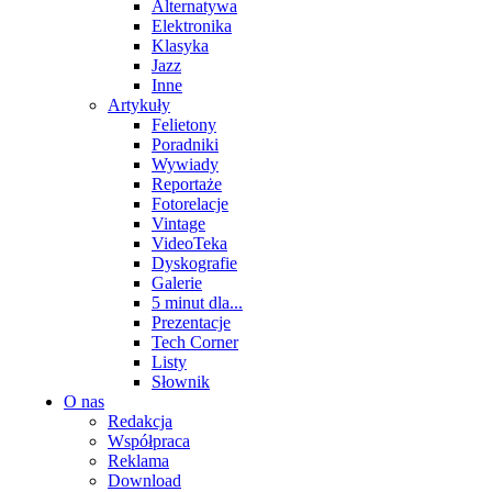
Alternatywa
Elektronika
Klasyka
Jazz
Inne
Artykuły
Felietony
Poradniki
Wywiady
Reportaże
Fotorelacje
Vintage
VideoTeka
Dyskografie
Galerie
5 minut dla...
Prezentacje
Tech Corner
Listy
Słownik
O nas
Redakcja
Współpraca
Reklama
Download