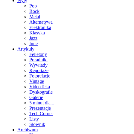
Płyty
Pop
Rock
Metal
Alternatywa
Elektronika
Klasyka
Jazz
Inne
Artykuły
Felietony
Poradniki
Wywiady
Reportaże
Fotorelacje
Vintage
VideoTeka
Dyskografie
Galerie
5 minut dla...
Prezentacje
Tech Corner
Listy
Słownik
Archiwum