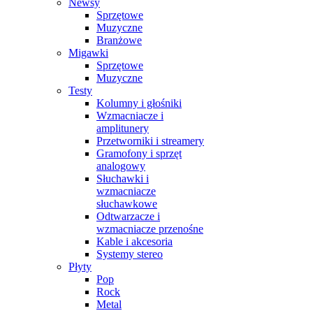
Newsy
Sprzętowe
Muzyczne
Branżowe
Migawki
Sprzętowe
Muzyczne
Testy
Kolumny i głośniki
Wzmacniacze i
amplitunery
Przetworniki i streamery
Gramofony i sprzęt
analogowy
Słuchawki i
wzmacniacze
słuchawkowe
Odtwarzacze i
wzmacniacze przenośne
Kable i akcesoria
Systemy stereo
Płyty
Pop
Rock
Metal