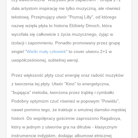
dała artystom inspirację nie tylko muzyczną, ale również
tekstową. Przejmujący utwór "Poznaj Lilly", od którego
nazwę wzięła płyta to historia Elżbiety Dmoch, która
wycofała się całkowicie z życia muzycznego, żyjąc w
izolacji i zapomnieniu. Ponadto promowany przez grupę
singiel "
Wielki mały człowiek
" to cover utworu 2+1 w
uwspółcześnionej, subtelnej wersji.
P
rzez większość płyty czuć energię oraz radość muzyków
z tworzenia tej płyty. Utwór "Kino" to energetyczna,
"bujająca" melodia, tworzona przez trąbkę i cymbałki.
Podobny optymizm czuć również w popowym "Powiślu",
nawet pomimo tego, że traktuje o smutnej damsko-męskiej
historii. Do współpracy gościnnie zaproszono Ragaboya,
który w jednym z utworów gra na dilrubie - klasycznym
instrumencie indyjskim, dodając albumowi etnicznej