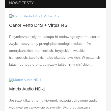
NOWE TESTY
Canor Verto D4S + Virtus I4S
Przymierzając się do zakupu hi-endowego systemu stereo,
zwykle zaczynamy przeglądać katalogi producentów
amerykańskich, niemieckich, brytyjskich, włoskich,
francuskich, japońskich albo skandynawskich. W ostatnich
latach do tego grona dołączyły także firmy chińskie,...
Matrix Audio ND-1
Jeszcze kilka lat temu kierunek rozwoju cyfrowego audio
wydawał się całkowicie oczywisty. Skoro odtwarzacz