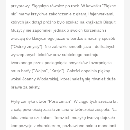
przyprawy. Sięgnięto również po rock. W kawałku "Piękne
nic" mamy krzykliwe zakończenie z gitarą i fajerwerkami,
których jak dotąd próżno było szukać na krążkach Bisquit.
Muzycy nie zapomnieli jednak o swoich korzeniach i
wracają do klasycznego jazzu w bardzo smaczny sposób
("Ostrzę zmysły"). Nie zabrakło smooth jazu - delikatnych,
wyszeptanych tekstów oraz subtelnego nastroju
tworzonego przez pociągnięcia smyczków i szarpnięcia
strun harfy ("Wojna", "Kasjo"). Całości dopełnia piękny
wokal Joanny Włodarskiej, której należą się również duże
brawa za teksty.
P
łytę zamyka utwór "Pora zmian". W ciągu tych sześciu lat
z całą pewnością zaszła zmiana w twórczości zespołu. Na
taką zmianę czekałam. Teraz ich muzykę tworzą dojrzałe
kompozycje z charakterem, pozbawione nalotu monotonii.