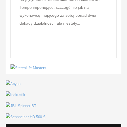
Tempo imponujące, szczególnie jak na
bardz
wykonawcę mającego za sobą ponad dwie
przy o
dekady działalności, ale niestety...