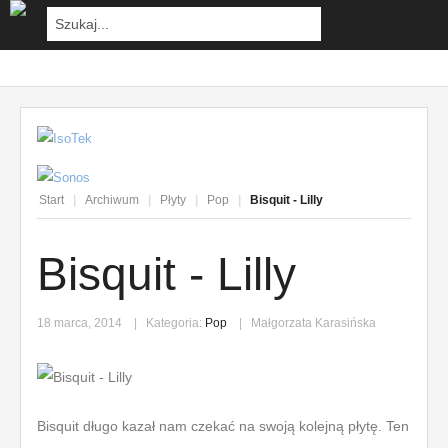
Start
|
Archiwum
|
Płyty
|
Pop
|
Bisquit - Lilly
Bisquit - Lilly
18 marca, 2014
Kategoria:
Pop
Małgorzata Karasińska
Bisquit długo kazał nam czekać na swoją kolejną płytę. Ten