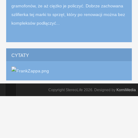
gramofonów, że aż ciężko je policzyć. Dobrze zachowana
szlifierka tej marki to sprzęt, który po renowacji można bez
kompleksów podłączyć...
CYTATY
Copyright StereoLife 2026. Designed by
KorniMedia
.