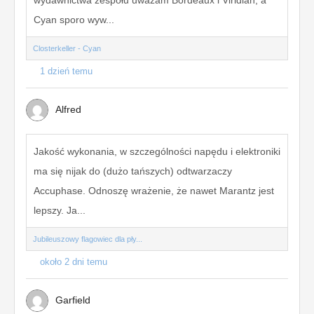
wydawnictwa zespołu uważam Bordeaux i Viridian, a
Cyan sporo wyw...
Closterkeller - Cyan
1 dzień temu
Alfred
Jakość wykonania, w szczególności napędu i elektroniki
ma się nijak do (dużo tańszych) odtwarzaczy
Accuphase. Odnoszę wrażenie, że nawet Marantz jest
lepszy. Ja...
Jubileuszowy flagowiec dla pły...
około 2 dni temu
Garfield