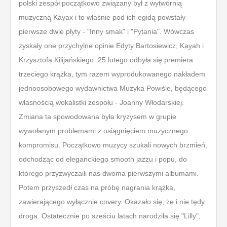
polski zespół początkowo związany był z wytwórnią
muzyczną Kayax i to właśnie pod ich egidą powstały
pierwsze dwie płyty - "Inny smak" i "Pytania". Wówczas
zyskały one przychylne opinie Edyty Bartosiewicz, Kayah i
Krzysztofa Kilijańskiego. 25 lutego odbyła się premiera
trzeciego krążka, tym razem wyprodukowanego nakładem
jednoosobowego wydawnictwa Muzyka Powiśle, będącego
własnością wokalistki zespołu - Joanny Włodarskiej.
Zmiana ta spowodowana była kryzysem w grupie
wywołanym problemami z osiągnięciem muzycznego
kompromisu. Początkowo muzycy szukali nowych brzmień,
odchodząc od eleganckiego smooth jazzu i popu, do
którego przyzwyczaili nas dwoma pierwszymi albumami.
Potem przyszedł czas na próbę nagrania krążka,
zawierającego wyłącznie covery. Okazało się, że i nie tędy
droga. Ostatecznie po sześciu latach narodziła się "Lilly",