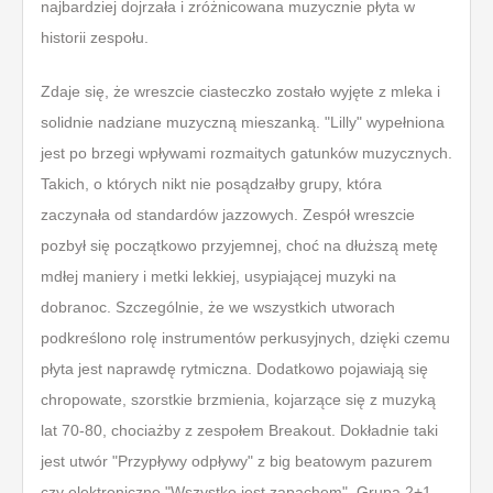
najbardziej dojrzała i zróżnicowana muzycznie płyta w
historii zespołu.
Zdaje się, że wreszcie ciasteczko zostało wyjęte z mleka i
solidnie nadziane muzyczną mieszanką. "
Lilly" wypełniona
jest po brzegi wpływami rozmaitych gatunków muzycznych.
Takich, o których nikt nie posądzałby grupy, która
zaczynała od standardów jazzowych. Zespół wreszcie
pozbył się początkowo przyjemnej, choć na dłuższą metę
mdłej maniery i metki lekkiej, usypiającej muzyki na
dobranoc. Szczególnie, że we wszystkich utworach
podkreślono rolę instrumentów perkusyjnych, dzięki czemu
płyta jest naprawdę rytmiczna. Dodatkowo pojawiają się
chropowate, szorstkie brzmienia, kojarzące się z muzyką
lat 70-80, chociażby z zespołem Breakout. Dokładnie taki
jest utwór "Przypływy odpływy" z big beatowym pazurem
czy elektroniczne "Wszystko jest zapachem". Grupa 2+1