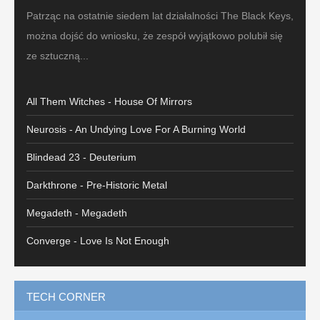
Patrząc na ostatnie siedem lat działalności The Black Keys,
można dojść do wniosku, że zespół wyjątkowo polubił się
ze sztuczną...
All Them Witches - House Of Mirrors
Neurosis - An Undying Love For A Burning World
Blindead 23 - Deuterium
Darkthrone - Pre-Historic Metal
Megadeth - Megadeth
Converge - Love Is Not Enough
TECH CORNER