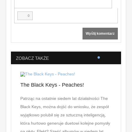
0
Wyślij komentarz
ZOBACZ TAKŻE
The Black Keys - Peaches!
All 
Patrząc na ostatnie siedem lat działalności The
Mniej 
Black Keys, można dojść do wniosku, że zespół
usłys
wyjątkowo polubił się ze sztuczną inteligencją,
Witche
która hurtowo generuje duetowi kolejne pomysły
dawał 
na płyty. Efekt? Sześć albumów w siedem lat.
że w p