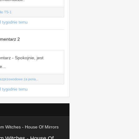
dio TS-1
3 tygodnie temu
mentarz 2
arz - Spokojnie, jest
e...
bezprzewodowe za pona...
3 tygodnie temu
em Witches - House Of