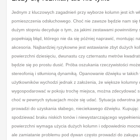
Jednym z kluczowych zagadnień przy wyborze kolumn jest ich w
pomieszczenia odsłuchowego. Choć nie zawsze będzie nam się t
dużym stopniu decyduje o tym, za jakimi zestawami powinniśmy s
popełniają błąd, którego nie da się później naprawić, montując na
akcesoria. Najbardziej ryzykowne jest wstawianie zbyt dużych k
powierzchni dziesięciu, dwunastu czy czternastu metrów kwadr
będzie się po prostu dusić. Próba oszukania rzeczywistości mo
stereofonią i stłumioną dynamiką. Opanowanie dźwięku w takich 
użytkowników wychodzi jednak z założenia, że większe kolumny d
wygospodarować w pokoju trochę miejsca, można zdecydować się
choć w pewnych sytuacjach może się udać. Sytuacja odwrotna jest
prowadzi do uzyskania słabego, nieciekawego dźwięku. Kupując ma
spodziewać braku niskich tonów i niewystarczającego wypełnieni
powierzchni wymaga użycia dużych kolumn i odpowiednio mocne
ale zamiatanie problemu pod dywan często prowadzi do zakupu zb