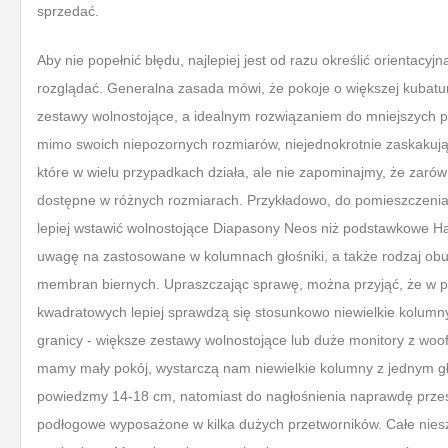
sprzedać.
Aby nie popełnić błędu, najlepiej jest od razu określić orientacyj
rozglądać. Generalna zasada mówi, że pokoje o większej kubatur
zestawy wolnostojące, a idealnym rozwiązaniem do mniejszych
mimo swoich niepozornych rozmiarów, niejednokrotnie zaskakują
które w wielu przypadkach działa, ale nie zapominajmy, że zar
dostępne w różnych rozmiarach. Przykładowo, do pomieszczenia
lepiej wstawić wolnostojące Diapasony Neos niż podstawkowe Ha
uwagę na zastosowane w kolumnach głośniki, a także rodzaj ob
membran biernych. Upraszczając sprawę, można przyjąć, że w p
kwadratowych lepiej sprawdzą się stosunkowo niewielkie kolumn
granicy - większe zestawy wolnostojące lub duże monitory z woof
mamy mały pokój, wystarczą nam niewielkie kolumny z jednym g
powiedzmy 14-18 cm, natomiast do nagłośnienia naprawdę prz
podłogowe wyposażone w kilka dużych przetworników. Całe niesz