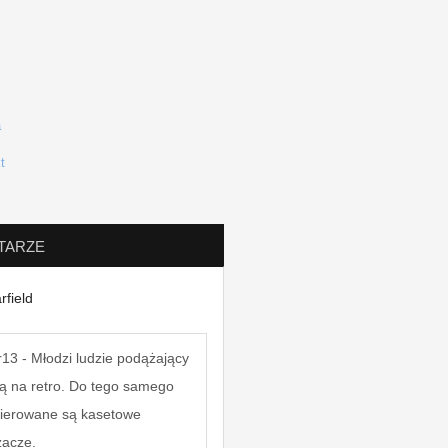
TARZE
rfield
13 - Młodzi ludzie podążający
ą na retro. Do tego samego
kierowane są kasetowe
zacze.