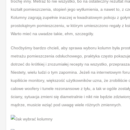
trochę inny. Metraż to nie wszystko, bo na ostateczny rezultat 
kształt pomieszczenia, stopień jego wytłumienia, a nawet to, z c
Kolumny zagrają zupełnie inaczej w kwadratowym pokoju z gołymi
prostokątnym pomieszczeniu, w którym umieszczono regały z ksi
Warto mieć na uwadze takie, ehm, szczegóły.
Choćbyśmy bardzo chcieli, aby sprawa wyboru kolumn była prosta
metrażu pomieszczenia odsłuchowego, praktyka często pokazuje, ż
dotrzeć do krótkiej i zrozumiałej recepty na wszystko, przeprasz
Niestety, wielu ludzi o tym zapomina. Jeżeli na internetowym fo
kupiliście monitory, większość użytkowników uzna, że zrobiliście 
calowe woofery i tunele rezonansowe z tyłu, a tak w ogóle zost
ściany, sytuacja zmieni się diametralnie i nikt nie będzie zdziwio
mądrze, musicie wziąć pod uwagę wiele różnych zmiennych.