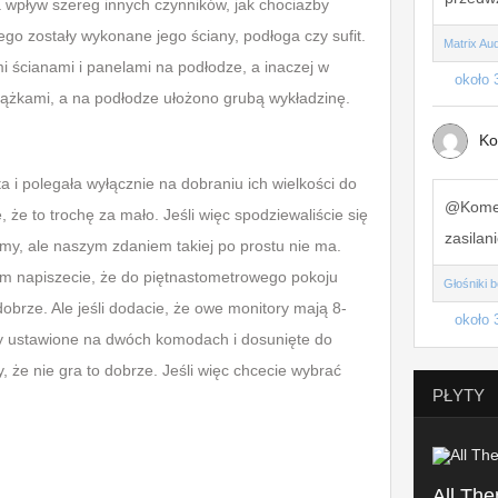
ma wpływ szereg innych czynników, jak chociażby
zego zostały wykonane jego ściany, podłoga czy sufit.
Matrix Au
 ścianami i panelami na podłodze, a inaczej w
około 
ążkami, a na podłodze ułożono grubą wykładzinę.
Ko
 i polegała wyłącznie na dobraniu ich wielkości do
@Koment
e to trochę za mało. Jeśli więc spodziewaliście się
zasilani
amy, ale naszym zdaniem takiej po prostu nie ma.
rum napiszecie, że do piętnastometrowego pokoju
Głośniki 
dobrze. Ale jeśli dodacie, że owe monitory mają 8-
około 
ały ustawione na dwóch komodach i dosunięte do
ny, że nie gra to dobrze. Jeśli więc chcecie wybrać
PŁYTY
All Th