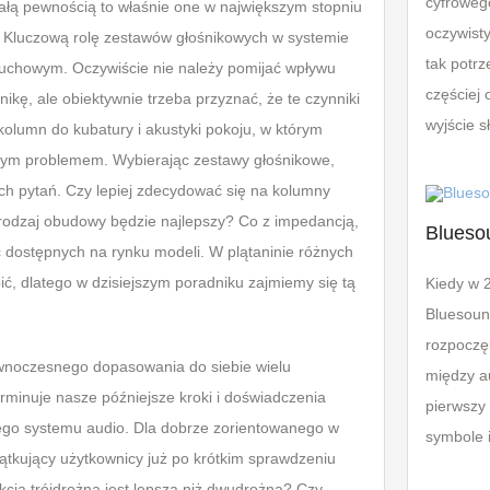
cyfroweg
całą pewnością to właśnie one w największym stopniu
wzmacniacze przenośne
Inne
VideoTeka
oczywisty
u. Kluczową rolę zestawów głośnikowych w systemie
Kable i akcesoria
tak potrz
Dyskografie
łuchowym. Oczywiście nie należy pomijać wpływu
Systemy stereo
częściej 
nikę, ale obiektywnie trzeba przyznać, że te czynniki
Galerie
wyjście s
kolumn do kubatury i akustyki pokoju, w którym
5 minut dla...
dynym problemem. Wybierając zestawy głośnikowe,
Prezentacje
ch pytań. Czy lepiej zdecydować się na kolumny
rodzaj obudowy będzie najlepszy? Co z impedancją,
Tech Corner
Blueso
 dostępnych na rynku modeli. W plątaninie różnych
Listy
ć, dlatego w dzisiejszym poradniku zajmiemy się tą
Kiedy w 
Słownik
Bluesoun
rozpoczęl
wnoczesnego dopasowania do siebie wielu
między a
rminuje nasze późniejsze kroki i doświadczenia
pierwszy
o systemu audio. Dla dobrze zorientowanego w
symbole i
zątkujący użytkownicy już po krótkim sprawdzeniu
kcja trójdrożna jest lepsza niż dwudrożna? Czy