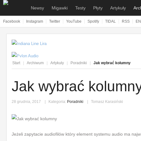
Newsy
Migawki
Testy
Płyty
Artykuły
Arc
Facebook
Instagram
Twitter
YouTube
Spotify
TIDAL
RSS
EN
Sprzętowe
Sprzętowe
Kolumny i głośniki
Pop
Felietony
N
Muzyczne
Muzyczne
Wzmacniacze i
Rock
Poradniki
M
amplitunery
Branżowe
Metal
Wywiady
T
Przetworniki i streamery
Alternatywa
Reportaże
Pł
Start
|
Archiwum
|
Artykuły
|
Poradniki
|
Jak wybrać kolumny
Gramofony i sprzęt
Elektronika
Fotorelacje
A
analogowy
Jak wybrać kolumn
Klasyka
Vintage
Słuchawki i wzmacniacze
słuchawkowe
Jazz
VideoTeka
28 grudnia, 2017
Kategoria:
Poradniki
Tomasz Karasiński
Odtwarzacze i
Inne
Dyskografie
wzmacniacze przenośne
Galerie
Kable i akcesoria
5 minut dla...
Jeżeli zapytacie audiofilów który element systemu audio ma najw
Systemy stereo
Prezentacje