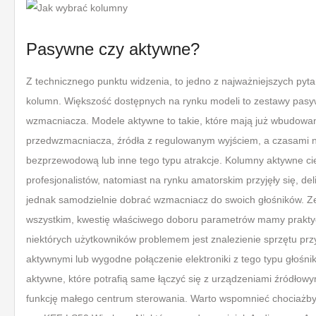
Pasywne czy aktywne?
Z technicznego punktu widzenia, to jedno z najważniejszych py
kolumn. Większość dostępnych na rynku modeli to zestawy pasywne
wzmacniacza. Modele aktywne to takie, które mają już wbudowan
przedwzmacniacza, źródła z regulowanym wyjściem, a czasami n
bezprzewodową lub inne tego typu atrakcje. Kolumny aktywne 
profesjonalistów, natomiast na rynku amatorskim przyjęły się, del
jednak samodzielnie dobrać wzmacniacz do swoich głośników. Z
wszystkim, kwestię właściwego doboru parametrów mamy praktycz
niektórych użytkowników problemem jest znalezienie sprzętu p
aktywnymi lub wygodne połączenie elektroniki z tego typu głośni
aktywne, które potrafią same łączyć się z urządzeniami źródłow
funkcję małego centrum sterowania. Warto wspomnieć chociażby