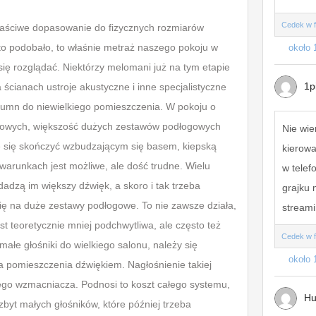
Cedek w f
łaściwe dopasowanie do fizycznych rozmiarów
o podobało, to właśnie metraż naszego pokoju w
około 
ię rozglądać. Niektórzy melomani już na tym etapie
1p
 ścianach ustroje akustyczne i inne specjalistyczne
olumn do niewielkiego pomieszczenia. W pokoju o
atowych, większość dużych zestawów podłogowych
Nie wie
że się skończyć wzbudzającym się basem, kiepską
kierowa
warunkach jest możliwe, ale dość trudne. Wielu
w telef
adzą im większy dźwięk, a skoro i tak trzeba
grajku 
 na duże zestawy podłogowe. To nie zawsze działa,
streami
 teoretycznie mniej podchwytliwa, ale często też
Cedek w f
łe głośniki do wielkiego salonu, należy się
około 
a pomieszczenia dźwiękiem. Nagłośnienie takiej
go wzmacniacza. Podnosi to koszt całego systemu,
Hu
yt małych głośników, które później trzeba