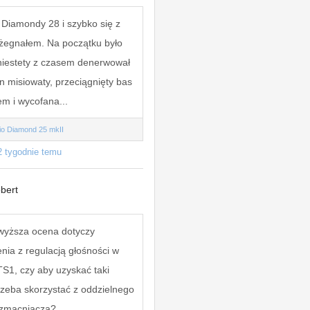
Diamondy 28 i szybko się z
żegnałem. Na początku było
niestety z czasem denerwował
n misiowaty, przeciągnięty bas
m i wycofana...
io Diamond 25 mkII
2 tygodnie temu
bert
wyższa ocena dotyczy
nia z regulacją głośności w
TS1, czy aby uzyskać taki
trzeba skorzystać z oddzielnego
zmacniacza?