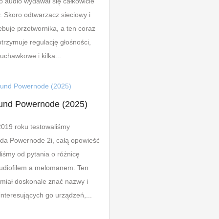
o audio wydawał się całkowicie
. Skoro odtwarzacz sieciowy i
ebuje przetwornika, a ten coraz
otrzymuje regulację głośności,
łuchawkowe i kilka...
und Powernode (2025)
2019 roku testowaliśmy
da Powernode 2i, całą opowieść
iśmy od pytania o różnicę
udiofilem a melomanem. Ten
 miał doskonale znać nazwy i
nteresujących go urządzeń,...