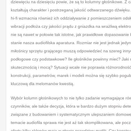
dziewięciu na dziesięciu powie, że są to kolumny głośnikowe. Z 
kształtują charakter i postrzeganą jakość odtwarzanego dźwięk
Tech Corner
hi-fi wzmacnia również ich oddziaływanie z pomieszczeniem ods
Listy
wibracji podłoża czy jakości prądu z gniazdka na wrażliwą elektro
Słownik
nie są nawet w połowie tak istotne, jak prawidłowe dopasowanie 
stanie nasza audiofilska aparatura. Rozmiar nie jest jednak je
miłośnicy sprzętu grającego muszą odpowiedzieć na szereg inny
podłogowe czy podstawkowe? Ile głośników powinny mieć? Jaki 
skutecznością i mocą? Sytuacji wcale nie poprawia różnorodność
konstrukcji, parametrów, marek i modeli można się szybko pogubi
kluczową dla melomanów kwestią.
Wybór kolumn głośnikowych to nie tylko zadanie wymagające ró
czynników, ale także decyzja, która w bardzo dużym stopniu dete
związane z budowaniem i systematycznym ulepszaniem domoweg
temacie audiofila sprawa nie jest aż tak skomplikowana, ale poc
oferty kilku sklepów mają w głowie prawdziwy mętlik. Czy konstru