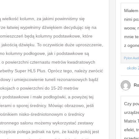
Miałem 
ną wielkość kolumn, za jakimi powinniśmy się
nimi po
ze łatwiej wypełnimy dźwiękiem decydując się na
woow, 
 pomieszczeń będą kolumny podstawkowe, które
mnie te
 jakością dźwięku. To oczywiście duże uproszczenie,
z ogone
ówno kolumny podłogowe, jak i podstawkowe są
Pylon Aud
 o powierzchni czternastu metrów kwadratowych
około 
rbethy Super HL5 Plus. Oprócz tego, należy zwrócić
udowy i umiejscowienie tuneli rezonansowych bądź
Ro
okojach o powierzchni do 15-20 metrów
y podstawkowe i małe podłogówki, a powyżej tej
Czy po
erami o sporej średnicy. Mówiąc obrazowo, jeśli
urządze
łośnikiem nisko-średniotonowym o średnicy
Matrix 
estronnego salonu możemy wykorzystać zestawy
efekt, 
częście polega jednak na tym, że każdy pokój jest
przedw