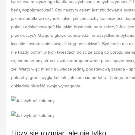
tworzenia muzycznego tła dla naszych codziennych czynności? Gd
będą współpracować? Czy naszym celem jest zbudowanie syste
jakieś dodatkowe czynniki takie, jak chociażby konieczność do
pokoju odsłuchowego? Na jakim brzmieniu nam zależy? Jaki jest
przekroczyć? Mając w głowie odpowiedzi na wszystkie te pytania,
kwestie i ostatecznie zawęzić krąg poszukiwań. Być może dla niek
nie każdy potrafi w tych kwestiach dojść ze sobą do porozumienia
się niepotrzebny stres i każde zaproponowane przez sprzedawc
złe. Warto więc mieć na uwadze jedną, podstawową zasadę - spr
potrzeby, grać i wyglądać tak, jak nam się podoba. Dlatego prz
dokładnie określić swoje wymagania.
Liczy się rozmiar, ale nie tylko