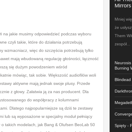
Mirrors
Mniej wię
że usłys
tań na jakie musimy odpowiedzieć podczas wyboru
Them Wit
 czyli takie, które do działania potrzebują
zespół...
y wzmacniacz, więc do szczęścia potrzebują tylko
awet mają wbudowaną regulację głośności, łączność
Neurosis
cieszą się dużym powodzeniem wśród
Burning 
ikatnie mówiąc, tak sobie. Większość audiofilów woli
Blindead
estawy aktywne mają jednak swoje plusy. Przede
Darkthron
nie z głowy. Załatwia ją za nas producent. Dla
rzystosowanego do współpracy z kolumnami
Megadet
kami. Dlatego najpopularniejsze są dziś te zestawy
Converge
ymi lub są wyposażone w specjalny moduł pełniący
 o takich modelach, jak Bang & Olufsen BeoLab 50
Spięty - 