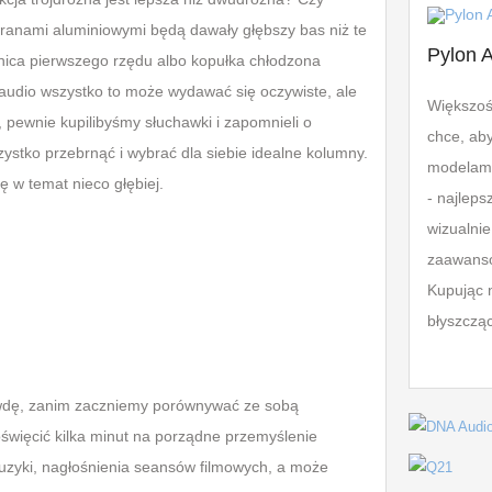
ranami aluminiowymi będą dawały głębszy bas niż te
Pylon A
rotnica pierwszego rzędu albo kopułka chłodzona
 audio wszystko to może wydawać się oczywiste, ale
Większoś
, pewnie kupilibyśmy słuchawki i zapomnieli o
chce, aby
zystko przebrnąć i wybrać dla siebie idealne kolumny.
modelami
 w temat nieco głębiej.
- najleps
wizualnie
zaawanso
Kupując 
błyszczą
awdę, zanim zaczniemy porównywać ze sobą
święcić kilka minut na porządne przemyślenie
zyki, nagłośnienia seansów filmowych, a może