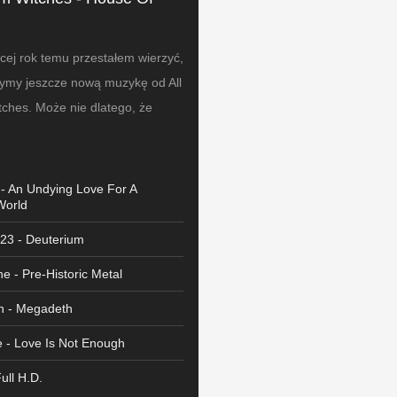
cej rok temu przestałem wierzyć,
zymy jeszcze nową muzykę od All
ches. Może nie dlatego, że
 - An Undying Love For A
World
 23 - Deuterium
e - Pre-Historic Metal
h - Megadeth
 - Love Is Not Enough
Full H.D.