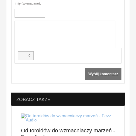
Imię (wymagane):
0
Wyślij komentarz
ZOBACZ TAKŻE
Od toroidów do wzmacniaczy marzeń -
Sekr