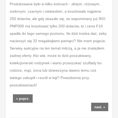
Produkowane było w kilku kolorach - złotym, różowym,
srebrnym, czarnym i niebieskim, a kosztowało najpierw
250 dolarów, ale gdy okazało się, że wspominany już RIO
PMP300 ma kosztować tylko 200 dolarów, to i cena F10
spadła do tego samego poziomu. Ile dziś trzeba dać, żeby
nacieszyć się 32 megabajtami pamięci? Nie mam pojęcia.
Serwisy aukcyjne na ten temat milczą, a ja nie znalazłem
żadnej oferty. Kto wie, może to dziś poszukiwany,
kolekcjonerski rodzynek i warto przeszukać szuflady bo
rodzice, mąż, żona lub dziewczyna dawno temu coś
takiego zakupili i rzucili w kąt? Powodzenia przy
poszukiwaniach!
« poprz.
nast. »