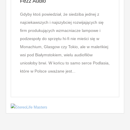
Fezz Audio
od a
Gdyby ktoś powiedział, że siedziba jednej z
Styl s
najciekawszych i najszybciej rozwijających się
rozpo
firm produkujących wzmacniacze lampowe i
wzorn
podzespoły do sprzętu hi-fi nie mieści się w
był g
Monachium, Glasgow czy Tokio, ale w maleńkiej
które
wsi pod Białymstokiem, wielu audiofilów
świeci
uniosłoby brwi. W końcu to samo serce Podlasia,
białe 
które w Polsce uważane jest...
teksty
gotowe