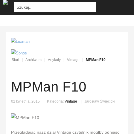
Start
|
Archiwum
|
Artykuły
|
Vintage
|
MPMan F10
MPMan F10
02 kwietnia, 2015
Kategoria:
Vintage
Jarosław Święcicki
Przeglądając nasz dział Vintage czytelnik mógłby odnieść