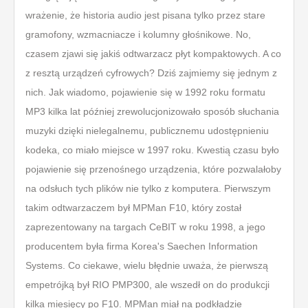
wrażenie, że historia audio jest pisana tylko przez stare
gramofony, wzmacniacze i kolumny głośnikowe. No,
czasem zjawi się jakiś odtwarzacz płyt kompaktowych. A co
z resztą urządzeń cyfrowych? Dziś zajmiemy się jednym z
nich. Jak wiadomo, pojawienie się w 1992 roku formatu
MP3 kilka lat później zrewolucjonizowało sposób słuchania
muzyki dzięki nielegalnemu, publicznemu udostępnieniu
kodeka, co miało miejsce w 1997 roku. Kwestią czasu było
pojawienie się przenośnego urządzenia, które pozwalałoby
na odsłuch tych plików nie tylko z komputera. Pierwszym
takim odtwarzaczem był MPMan F10, który został
zaprezentowany na targach CeBIT w roku 1998, a jego
producentem była firma Korea's Saechen Information
Systems. Co ciekawe, wielu błędnie uważa, że pierwszą
empetrójką był RIO PMP300, ale wszedł on do produkcji
kilka miesięcy po F10. MPMan miał na podkładzie