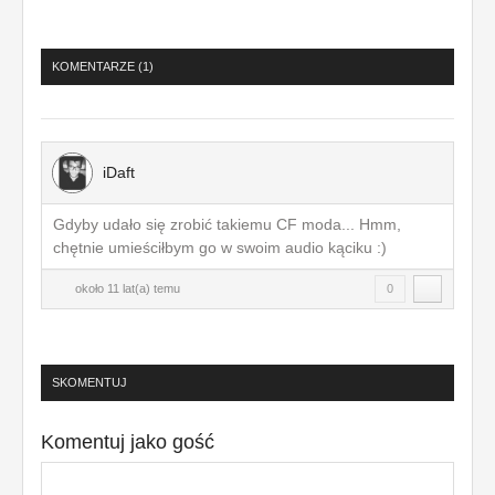
KOMENTARZE (
1
)
iDaft
Gdyby udało się zrobić takiemu CF moda... Hmm,
chętnie umieściłbym go w swoim audio kąciku :)
około 11 lat(a) temu
0
SKOMENTUJ
Komentuj jako gość