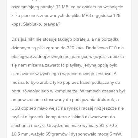
oszałamiającą pamięć 32 MB, co pozwalało na wciśnięcie
kilku piosenek zripowanych do pliku MP3 o gęstości 128
kbps. Słabiutko, prawda?
Dziś już nikt nie stosuje takiego bitrate'u, a na porządku
dziennym są pliki zgrane do 320 kb/s. Dodatkowo F10 nie
obsługiwał żadnej zewnętrznej pamięci, więc jeśli znudziła
się nam mizerna zawartość playlisty, jedyną opcją było
skasowanie wszystkiego i wgranie nowego zestawu. A
można to było zrobić tylko poprzez kabel podłączany do
portu równoległego w komputerze. W tamtych czasach był
on powszechnie stosowany do podłączania drukarek, a
USB dopiero miało wejść na rynek i raczej nikt jeszcze nie
myślał o łączeniu komputera z jakimś dziwactwem do
słuchania muzyki. Urządzenie miało wymiary 91 x 70 x
16,5 mm, ważyło 65 gramów i dysponowało mocą 5 mW.