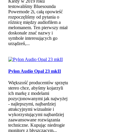
Kiedy w 2019 roku
testowaliśmy Bluesounda
Powernode 2i, całą opowieść
rozpoczęliśmy od pytania o
różnicę między audiofilem a
melomanem. Ten pierwszy miał
doskonale znać nazwy i
symbole interesujących go
urządzeń,...
Pylon Audio Opal 23 mkII
Większość producentów sprzętu
stereo chce, abyśmy kojarzyli
ich markę z modelami
pozycjonowanymi jak najwyżej
- najlepszymi, najbardziej
atrakcyjnymi wizualnie i
wykorzystującymi najbardziej
zaawansowane rozwiązania
techniczne. Kupując niedrogie
monitory z błyszczącym...