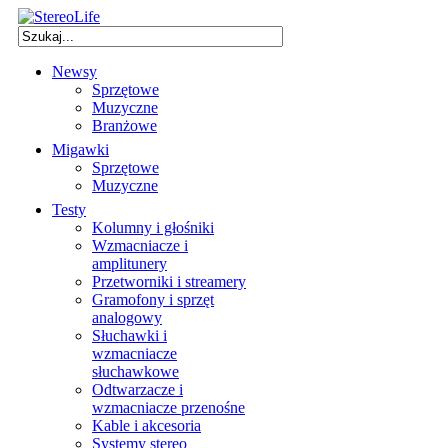
Newsy
Sprzętowe
Muzyczne
Branżowe
Migawki
Sprzętowe
Muzyczne
Testy
Kolumny i głośniki
Wzmacniacze i
amplitunery
Przetworniki i streamery
Gramofony i sprzęt
analogowy
Słuchawki i
wzmacniacze
słuchawkowe
Odtwarzacze i
wzmacniacze przenośne
Kable i akcesoria
Systemy stereo