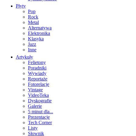
Płyty
Pop
Rock
Metal
Alternatywa
Elektronika
Klasyka
Jazz
Inne
Artykuły
Felietony
Poradniki
Wywiady
Reportaże
Fotorelacje
Vintage
VideoTeka
Dyskografie
Galerie
5 minut dla...
Prezentacje
Tech Corner
Listy
Słownik