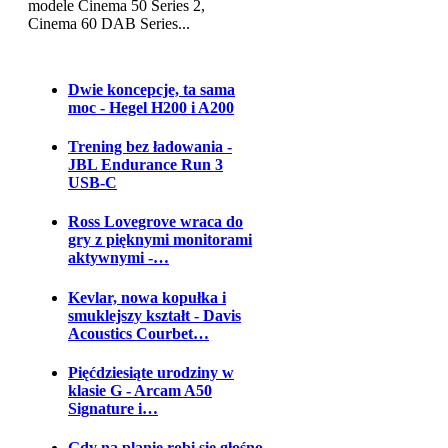
modele Cinema 50 Series 2,
Cinema 60 DAB Series...
Dwie koncepcje, ta sama
moc - Hegel H200 i A200
Trening bez ładowania -
JBL Endurance Run 3
USB-C
Ross Lovegrove wraca do
gry z pięknymi monitorami
aktywnymi -…
Kevlar, nowa kopułka i
smuklejszy kształt - Davis
Acoustics Courbet…
Pięćdziesiąte urodziny w
klasie G - Arcam A50
Signature i…
Gdy na planie robi się głośno