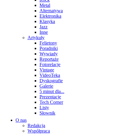
Metal
Alternatywa
Elektronika
Klasyka
Jazz
Inne
Artykuły
Felietony
Poradniki
Wywiady
Reportaże
Fotorelacje
Vintage
VideoTeka
Dyskografie
Galerie
5 minut dla...
Prezentacje
Tech Corner
Listy
Słownik
O nas
Redakcja
Współpraca