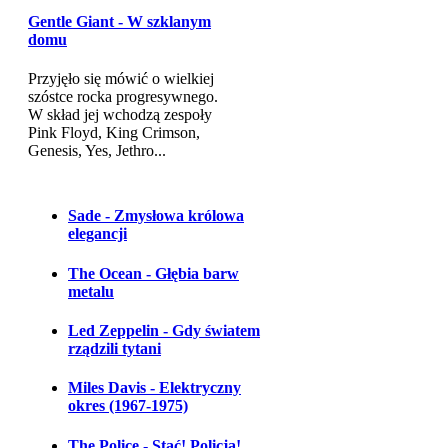
Gentle Giant - W szklanym
domu
Przyjęło się mówić o wielkiej
szóstce rocka progresywnego.
W skład jej wchodzą zespoły
Pink Floyd, King Crimson,
Genesis, Yes, Jethro...
Sade - Zmysłowa królowa
elegancji
The Ocean - Głębia barw
metalu
Led Zeppelin - Gdy światem
rządzili tytani
Miles Davis - Elektryczny
okres (1967-1975)
The Police - Stać! Policja!