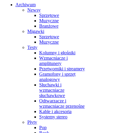
Archiwum
Newsy
Sprzętowe
Muzyczne
Branżowe
Migawki
Sprzętowe
Muzyczne
Testy
Kolumny i głośniki
Wzmacniacze i
amplitunery
Przetworniki i streamery
Gramofony i sprzęt
analogowy
Słuchawki i
wzmacniacze
słuchawkowe
Odtwarzacze i
wzmacniacze przenośne
Kable i akcesoria
Systemy stereo
Płyty
Pop
Rock