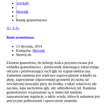
Artykuły
|
Słownik
|
Ramię gramofonowe
A+
A
A-
Ramię gramofonowe
13 stycznia, 2014
Kategoria:
Słownik
StereoLife
Element gramofonu, do którego końca przymocowana jest
wkładka gramofonowa - przetwornik dokonujący faktycznego
odczytu i przetwarzający ruch igły na sygnał elektryczny.
Zadaniem ramienia jest właściwe naprowadzenie wkładki na
płytę, zapewnienie odpowiedniej geometrii jej ruchu od
zewnętrznej krawędzi płyty do środka, a także właściwej siły
nacisku, kąta nachylenia igły, siły odśrodkowej itd. Ramiona
gramofonowe wyposażone są w mniej lub bardziej
zaawansowane regulacje, a także windy, których zadaniem jest
precyzyjne podnoszenie i opuszczenie ramienia.