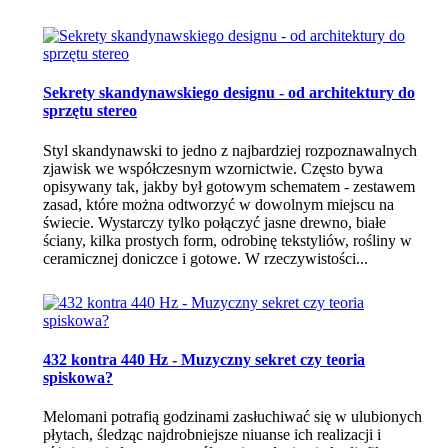
Sekrety skandynawskiego designu - od architektury do
sprzętu stereo
Styl skandynawski to jedno z najbardziej rozpoznawalnych
zjawisk we współczesnym wzornictwie. Często bywa
opisywany tak, jakby był gotowym schematem - zestawem
zasad, które można odtworzyć w dowolnym miejscu na
świecie. Wystarczy tylko połączyć jasne drewno, białe
ściany, kilka prostych form, odrobinę tekstyliów, rośliny w
ceramicznej doniczce i gotowe. W rzeczywistości...
432 kontra 440 Hz - Muzyczny sekret czy teoria
spiskowa?
Melomani potrafią godzinami zasłuchiwać się w ulubionych
płytach, śledząc najdrobniejsze niuanse ich realizacji i