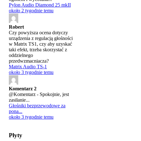
Pylon Audio Diamond 25 mkII
około 2 tygodnie temu
Robert
Czy powyższa ocena dotyczy
urządzenia z regulacją głośności
w Matrix TS1, czy aby uzyskać
taki efekt, trzeba skorzystać z
oddzielnego
przedwzmacniacza?
Matrix Audio TS-1
około 3 tygodnie temu
Komentarz 2
@Komentarz - Spokojnie, jest
zasilanie...
Głośniki bezprzewodowe za
pona...
około 3 tygodnie temu
Płyty