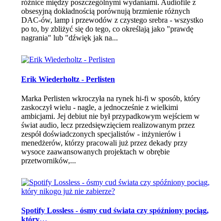
różnice między poszczególnymi wydaniami. Audiofile z
obsesyjną dokładnością porównują brzmienie różnych
DAC-ów, lamp i przewodów z czystego srebra - wszystko
po to, by zbliżyć się do tego, co określają jako "prawdę
nagrania" lub "dźwięk jak na...
Erik Wiederholtz - Perlisten
Marka Perlisten wkroczyła na rynek hi-fi w sposób, który
zaskoczył wielu - nagle, a jednocześnie z wielkimi
ambicjami. Jej debiut nie był przypadkowym wejściem w
świat audio, lecz przedsięwzięciem realizowanym przez
zespół doświadczonych specjalistów - inżynierów i
menedżerów, którzy pracowali już przez dekady przy
wysoce zaawansowanych projektach w obrębie
przetworników,...
Spotify Lossless - ósmy cud świata czy spóźniony pociąg,
który…