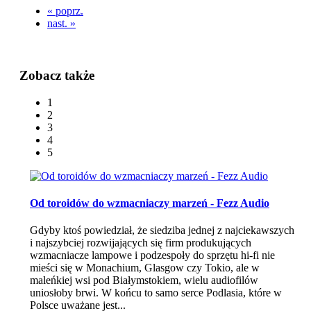
« poprz.
nast. »
Zobacz także
1
2
3
4
5
Od toroidów do wzmacniaczy marzeń - Fezz Audio
Gdyby ktoś powiedział, że siedziba jednej z najciekawszych
i najszybciej rozwijających się firm produkujących
wzmacniacze lampowe i podzespoły do sprzętu hi-fi nie
mieści się w Monachium, Glasgow czy Tokio, ale w
maleńkiej wsi pod Białymstokiem, wielu audiofilów
uniosłoby brwi. W końcu to samo serce Podlasia, które w
Polsce uważane jest...