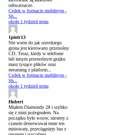
odtwarzacze.
Cedek w formacie mobilnym -
Sh...
około 1 tydzień temu
1piotr13
Nie wiem do jak szerokiego
grona jest kierowany przenośny
CD. Teraz, kiedy w telefonie
lub innym przenośnym grajku
masz tysiące plików oraz
streaming z platform...
Cedek w formacie mobilnym -
Sh...
około 1 tydzień temu
Hubert
Miałem Diamondy 28 i szybko
się z nimi pożegnałem. Na
początku było woow, niestety z
czasem denerwował mnie ten
misiowaty, przeciągnięty bas z
ogonem i wycofana...