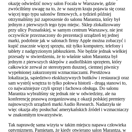
okazję odwiedzić nowy salon Focala w Warszawie, gdzie
zwróciliśmy uwagę na to, że w naszym kraju pojawia się coraz
więcej tego typu salonów firmowych, a tydzień później
otrzymaliśmy już zaproszenie do salonu Marantza, który był
jednym z pierwszych tego typu miejsc. Sklep zlokalizowany
przy ulicy Poznańskiej, w samym centrum Warszawy, nie jest
oczywiście przeznaczony do prezentacji urządzeń tej jednej
marki, podobnie jak w salonach firmy Apple można zobaczyć i
kupić znacznie więcej sprzętu, niż tylko komputery, telefony i
tablety z nadgryzionym jabłuszkiem. Nie będzie jednak wielkiej
przesady w stwierdzeniu, że to właśnie salon Marantza był
jednym z pierwszych sklepów z audiofilskim sprzętem, który
całkowicie zerwał ze stereotypem dusznej, ciemnej piwnicy
wypełnionej zakurzonymi wzmacniaczami. Prestiżowa
lokalizacja, sąsiedztwo ekskluzywnych butików i restauracji oraz
sam wystrój wnętrza to tylko połowa historii - drugą stanowi to,
co najważniejsze czyli sprzęt i fachowa obsługa. Do salonu
Marantza wybraliśmy się jednak nie w odwiedziny, ale na
konferencję prasową zorganizowaną z okazji polskiej premiery
najnowszych urządzeń marki Audio Research. Nadarzyła sie
więc okazja aby posłuchać amerykańskich źródeł i wzmacniaczy
w znakomitym towarzystwie.
Tak naprawdę sama wizyta w takim miejscu napawa człowieka
optymizmem. Pamiętam, że kiedy otwierano salon Marantza, w