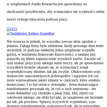
w urządzeniach Audio Researcha jest sprawdzany na
okoliczność przydźwięku, aby wzmacniacz nie wydawał z siebie
nawet cichego mruczenia podczas pracy.
Nie oznacza to jednak, że wszystko zawsze idzie zgodnie z
planem. Załoga firmy była zdumiona, kiedy pewnego dnia tester
stwierdził, że podczas odsłuchu jedno urządzenie wypadło
gorzej, w brzmieniu brakowało klarowności, a zamiast niej
pojawiło się lekkie zapiaszczenie wysokich tonów. Zaczęto od
razu szukać przyczyny takiego stanu rzeczy, ale po sprawdzeniu
wszystkich kroków okazało się, że wzmacniacz został
wyprodukowany idealnie, tak jak zwykle. Obdzwoniono więc
dostawców najważniejszych podzespołów i zapytano ich czy
może wprowadzano jakieś zmiany w częściach, które ostatnio
dostarczono. I to był strzał w dziesiątkę - firma dostarczająca
transformatory przyznała się, że coś w nich zmieniono - nie
wiem dokładnie czy chodziło o jakąś folię, klej, rdzeń czy
cokolwiek takiego, ale efekt był taki, że urządzenie nie brzmiało
już tak, jak powinno. Sprawę oczywiście wyjaśniono, a po
dostawie transformatorów wykonanych tak, jak te poprzednie,