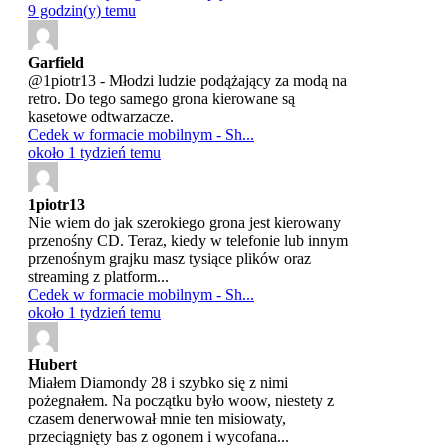
9 godzin(y) temu
Garfield
@1piotr13 - Młodzi ludzie podążający za modą na
retro. Do tego samego grona kierowane są
kasetowe odtwarzacze.
Cedek w formacie mobilnym - Sh...
około 1 tydzień temu
1piotr13
Nie wiem do jak szerokiego grona jest kierowany
przenośny CD. Teraz, kiedy w telefonie lub innym
przenośnym grajku masz tysiące plików oraz
streaming z platform...
Cedek w formacie mobilnym - Sh...
około 1 tydzień temu
Hubert
Miałem Diamondy 28 i szybko się z nimi
pożegnałem. Na początku było woow, niestety z
czasem denerwował mnie ten misiowaty,
przeciągnięty bas z ogonem i wycofana...