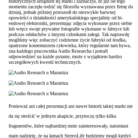
historycznych urządzeń tej marki i zaznaczył, że już od tego
momentu zaczęła rodzić się filozofia wyznawana przez firmę do
dzisiaj, jednak później przeszedł do niezwykle barwnej
opowieści o działalności amerykańskiego specjalisty od hi-
endowej elektroniki, prezentując zdjęcia wykonane przez siebie
lub wręcz swoje prywatne fotografie wykonane w fabryce lub
podczas odsłuchów z innymi członkami załogi. Tak naprawdę
mogliśmy więc zobaczyć codzienne życie fabryki od środka,
opatrzone komentarzem człowieka, który regularnie tam bywa,
zna każdego pracownika Audio Researcha i potrafi
odpowiedzieć na każde pytanie, może z wyjątkiem bardzo
szczegółowych kwestii technicznych.
Ponieważ ani całej prezentacji ani nawet historii takiej marki nie
da się streścić w jednym akapicie, przytoczę tylko kilka
fragmentów, które najbardziej mnie zainteresowały, natomiast
mam nadzieję, że na łamach StereoLife będziemy mogli kiedyś