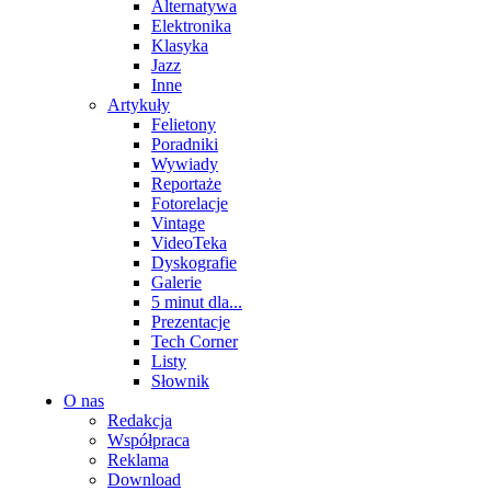
Alternatywa
Elektronika
Klasyka
Jazz
Inne
Artykuły
Felietony
Poradniki
Wywiady
Reportaże
Fotorelacje
Vintage
VideoTeka
Dyskografie
Galerie
5 minut dla...
Prezentacje
Tech Corner
Listy
Słownik
O nas
Redakcja
Współpraca
Reklama
Download