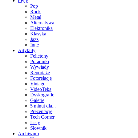
Płyty
Pop
Rock
Metal
Alternatywa
Elektronika
Klasyka
Jazz
Inne
Artykuły
Felietony
Poradniki
Wywiady
Reportaże
Fotorelacje
Vintage
VideoTeka
Dyskografie
Galerie
5 minut dla...
Prezentacje
Tech Corner
Listy
Słownik
Archiwum