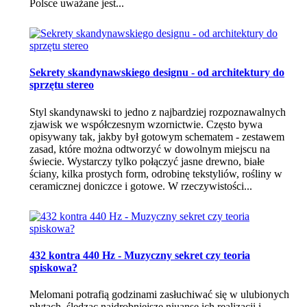
Polsce uważane jest...
Sekrety skandynawskiego designu - od architektury do
sprzętu stereo
Styl skandynawski to jedno z najbardziej rozpoznawalnych
zjawisk we współczesnym wzornictwie. Często bywa
opisywany tak, jakby był gotowym schematem - zestawem
zasad, które można odtworzyć w dowolnym miejscu na
świecie. Wystarczy tylko połączyć jasne drewno, białe
ściany, kilka prostych form, odrobinę tekstyliów, rośliny w
ceramicznej doniczce i gotowe. W rzeczywistości...
432 kontra 440 Hz - Muzyczny sekret czy teoria
spiskowa?
Melomani potrafią godzinami zasłuchiwać się w ulubionych
płytach, śledząc najdrobniejsze niuanse ich realizacji i