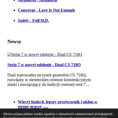
Converge - Love Is Not Enough
Spięty - Full H.D.
Newsy
Seria 7 w nowej odsłonie - Dual CS 718Q
Dual wprowadza na rynek gramofon CS 718Q,
rozwijany w niemieckim centrum konstrukcyjnym
marki i nawiązujący do tradycji cenionej serii 7....
Więcej funkcji, lepszy przetwornik i ukłon w
stronę graczy -…
Strona używa plików cookie zgodnie z aktualnymi ustawieniami przeglądarki.
Dwie koncepcje, ta sama moc - Hegel H200 i