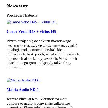
Nowe testy
Poprzedni
Następny
Canor Verto D4S + Virtus I4S
Przymierzając się do zakupu hi-endowego
systemu stereo, zwykle zaczynamy przeglądać
katalogi producentów amerykańskich,
niemieckich, brytyjskich, włoskich, francuskich,
japońskich albo skandynawskich. W ostatnich
latach do tego grona dołączyły także firmy
chińskie,...
Matrix Audio ND-1
Jeszcze kilka lat temu kierunek rozwoju
cyfrowego audio wydawał się całkowicie
oczywisty. Skoro odtwarzacz sieciowy i tak