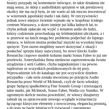
branży posypały się komentarze mówiące, że takie działania nie
mają sensu, że sklep z audiofilskim sprzętem w tak prestiżowej
okolicy nie ma racji bytu, że nie warto aż tak mocno inwestować
w wizerunek japońskiej marki i tak dalej. W rzeczywistości
jednak nowe miejsce świetnie wpisało się w krajobraz ścisłego
centrum Warszawy, a skoro istnieje już kilka ładnych lat, to
chyba jednak opłacało się wyjść z tematem audio do ludzi,
którzy codziennie przechadzają się śródmiejskimi uliczkami, a i
w przerwie na lunch mogą bez problemu podjechać do fajnego
miejsca, w którym można posłuchać muzyki na wysokiej klasy
sprzęcie. Tym razem mogliśmy nawet skorzystać z okazji i
posłuchać sprzętu klasy najwyższej, bo nowe klocki Audio
Researcha i topowe modele kolumn marki Sonus Faber to już nie
przelewki. Amerykańska firma niedawno zaprezentowała światu
urządzenia z serii Galileo, chyba najpiękniejsze i na pewno
najdroższe ze wszystkich produkowanych do tej pory.
Wprowadzenie ich do katalogu nie jest oczywiście dziełem
przypadku - cała seria została stworzona po przejęciu Audio
Researcha przez World of McIntosh, czyli de facto włoskiej
grupy będącej spadkobiercą Fine Sounds Group i zrzeszającej
takie marki, jak McIntosh, Sonus Faber, Wadia czy Sumiko. W
ogromnym skrócie można powiedzieć, że włoscy dizajnerzy
zabrali się za opracowanie nowego wyglądu wzmacniaczy
łączącego klasyczne elementy z nowoczesną, elegancką prostotą,
a do tego na bazie istniejących rozwiązań i ogromnego