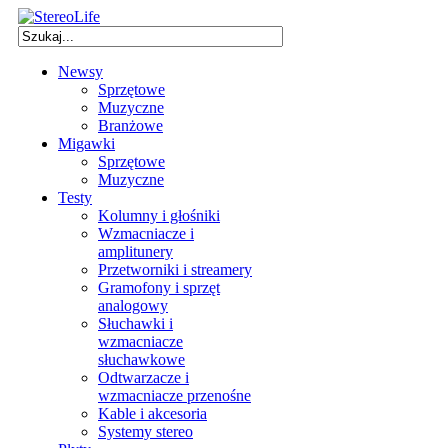
Newsy
Sprzętowe
Muzyczne
Branżowe
Migawki
Sprzętowe
Muzyczne
Testy
Kolumny i głośniki
Wzmacniacze i
amplitunery
Przetworniki i streamery
Gramofony i sprzęt
analogowy
Słuchawki i
wzmacniacze
słuchawkowe
Odtwarzacze i
wzmacniacze przenośne
Kable i akcesoria
Systemy stereo