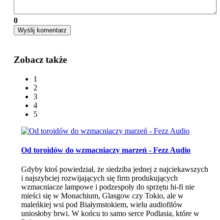
0
Wyślij komentarz
Zobacz także
1
2
3
4
5
Od toroidów do wzmacniaczy marzeń - Fezz Audio
Gdyby ktoś powiedział, że siedziba jednej z najciekawszych
i najszybciej rozwijających się firm produkujących
wzmacniacze lampowe i podzespoły do sprzętu hi-fi nie
mieści się w Monachium, Glasgow czy Tokio, ale w
maleńkiej wsi pod Białymstokiem, wielu audiofilów
uniosłoby brwi. W końcu to samo serce Podlasia, które w