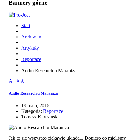
Bannery górne
Start
|
Archiwum
|
Artykuły
|
Reportaże
|
Audio Research u Marantza
A+
A
A-
Audio Research u Marantza
19 maja, 2016
Kategoria:
Reportaże
Tomasz Karasiński
Jak to się wszystko ciekawie układa... Dopiero co mieliśmy