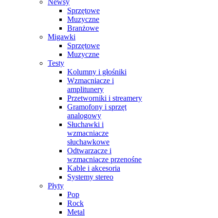
Newsy
Sprzętowe
Muzyczne
Branżowe
Migawki
Sprzętowe
Muzyczne
Testy
Kolumny i głośniki
Wzmacniacze i
amplitunery
Przetworniki i streamery
Gramofony i sprzęt
analogowy
Słuchawki i
wzmacniacze
słuchawkowe
Odtwarzacze i
wzmacniacze przenośne
Kable i akcesoria
Systemy stereo
Płyty
Pop
Rock
Metal