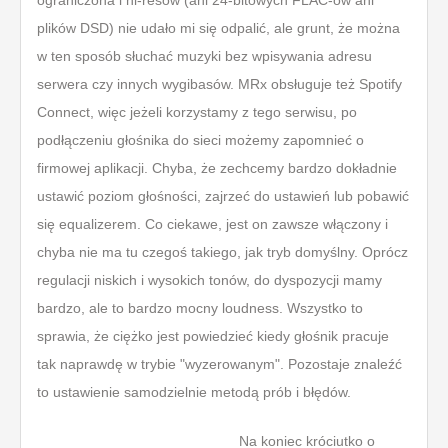
ograniczona i hi-resów (ani 24-bitowych FLAC-ów ani
plików DSD) nie udało mi się odpalić, ale grunt, że można
w ten sposób słuchać muzyki bez wpisywania adresu
serwera czy innych wygibasów. MRx obsługuje też Spotify
Connect, więc jeżeli korzystamy z tego serwisu, po
podłączeniu głośnika do sieci możemy zapomnieć o
firmowej aplikacji. Chyba, że zechcemy bardzo dokładnie
ustawić poziom głośności, zajrzeć do ustawień lub pobawić
się equalizerem. Co ciekawe, jest on zawsze włączony i
chyba nie ma tu czegoś takiego, jak tryb domyślny. Oprócz
regulacji niskich i wysokich tonów, do dyspozycji mamy
bardzo, ale to bardzo mocny loudness. Wszystko to
sprawia, że ciężko jest powiedzieć kiedy głośnik pracuje
tak naprawdę w trybie "wyzerowanym". Pozostaje znaleźć
to ustawienie samodzielnie metodą prób i błędów.
Na koniec króciutko o