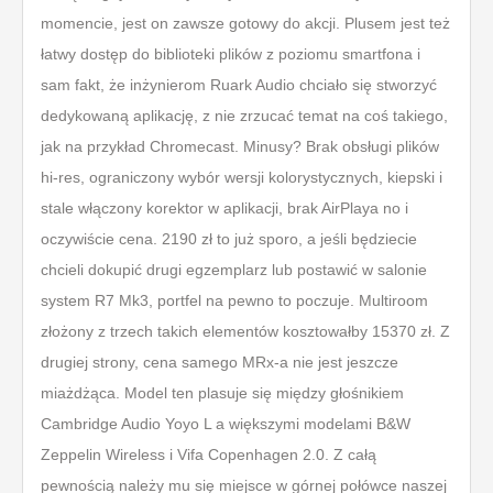
momencie, jest on zawsze gotowy do akcji. Plusem jest też
łatwy dostęp do biblioteki plików z poziomu smartfona i
sam fakt, że inżynierom Ruark Audio chciało się stworzyć
dedykowaną aplikację, z nie zrzucać temat na coś takiego,
jak na przykład Chromecast. Minusy? Brak obsługi plików
hi-res, ograniczony wybór wersji kolorystycznych, kiepski i
stale włączony korektor w aplikacji, brak AirPlaya no i
oczywiście cena. 2190 zł to już sporo, a jeśli będziecie
chcieli dokupić drugi egzemplarz lub postawić w salonie
system R7 Mk3, portfel na pewno to poczuje. Multiroom
złożony z trzech takich elementów kosztowałby 15370 zł. Z
drugiej strony, cena samego MRx-a nie jest jeszcze
miażdżąca. Model ten plasuje się między głośnikiem
Cambridge Audio Yoyo L a większymi modelami B&W
Zeppelin Wireless i Vifa Copenhagen 2.0. Z całą
pewnością należy mu się miejsce w górnej połówce naszej