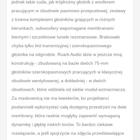
jednak takie cuda, jak trójdrożny głośnik z wooferem
pracującym w obudowie pasmowo-przepustowej, zestawy
z trzema kompletami głośników grających w różnych
kierunkach, subwoofery wspomagane membranami
biernymi i szczelinowe tunele rezonansowe. Brakowało
chyba tylko linii transmisyjnej i szerokopasmowego
głośnika na odgrodzie. Ruark Audio idzie w jeszcze inną
konstrukcję - zbudowaną na bazie dwóch 75-mm
głośników szerokopasmowych pracujących w klasycznej
obudowie wentylowanej, a dokładniej - w dwóch
obudowach, które oddziela od siebie moduł wzmacniacza.
Za maskownicą nie ma tweeterów, bo projektanci
postanowili wykorzystać całą dostępną przestrzeń na dwie
membrany, które realnie mogłyby zapewnić wymaganą
dynamikę i głębię niskich tonów. To bardzo ciekawe
rozwiązanie, a jeśli spojrzycie na zdjęcia przedstawiające