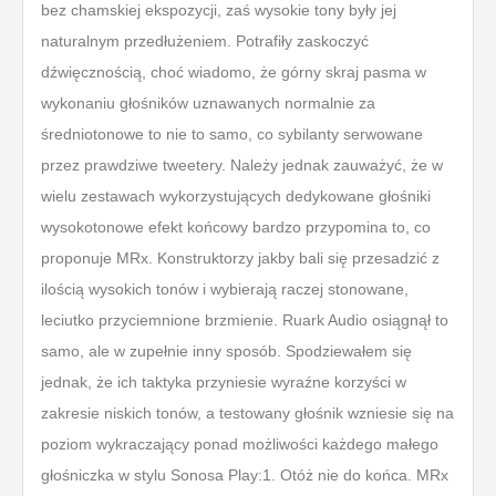
bez chamskiej ekspozycji, zaś wysokie tony były jej
naturalnym przedłużeniem. Potrafiły zaskoczyć
dźwięcznością, choć wiadomo, że górny skraj pasma w
wykonaniu głośników uznawanych normalnie za
średniotonowe to nie to samo, co sybilanty serwowane
przez prawdziwe tweetery. Należy jednak zauważyć, że w
wielu zestawach wykorzystujących dedykowane głośniki
wysokotonowe efekt końcowy bardzo przypomina to, co
proponuje MRx. Konstruktorzy jakby bali się przesadzić z
ilością wysokich tonów i wybierają raczej stonowane,
leciutko przyciemnione brzmienie. Ruark Audio osiągnął to
samo, ale w zupełnie inny sposób. Spodziewałem się
jednak, że ich taktyka przyniesie wyraźne korzyści w
zakresie niskich tonów, a testowany głośnik wzniesie się na
poziom wykraczający ponad możliwości każdego małego
głośniczka w stylu Sonosa Play:1. Otóż nie do końca. MRx