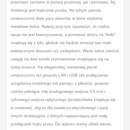
pracować zarówno w pozycji poziomej, jak i pionowej. Jej
instalacja jest bajecznie prosta. Na tylnym panelu
umieszczono dwie pary otworów, w które wtykamy
metalowe bolce. Należy przy tym zauważyć, że żadna
opcja nie jest faworyzowana, a ponieważ dziury na "kołki"
znajdują się z tyłu, głośnik nie będzie straszył nas mało
estetycznymi dziurami czy zaślepkami. Warto także zwrócić
uwagę na dwa tunele rezonansowe znajdujące się na
tylnej ściance. Na eleganckiej, metalowej płycie
umieszczono też gniazdo LAN i USB (do podłączenia
urządzenia mobilnego lub pamięci z plikami), gniazdo
combo pełniące rolę analogowego wejścia 3,5 mm i
cyfrowego wejścia optycznego (przejściówka znajduje się
w zestawie), złącze dla zasilacza wtyczkowego i parę
innych drobiazgów, z których najważniejszy jest mały
przełącznik trybu pracy. Do wyboru mamy układ stereo,