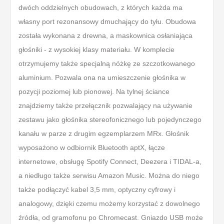
dwóch oddzielnych obudowach, z których każda ma
własny port rezonansowy dmuchający do tyłu. Obudowa
została wykonana z drewna, a maskownica osłaniająca
głośniki - z wysokiej klasy materiału. W komplecie
otrzymujemy także specjalną nóżkę ze szczotkowanego
aluminium. Pozwala ona na umieszczenie głośnika w
pozycji poziomej lub pionowej. Na tylnej ściance
znajdziemy także przełącznik pozwalający na używanie
zestawu jako głośnika stereofonicznego lub pojedynczego
kanału w parze z drugim egzemplarzem MRx. Głośnik
wyposażono w odbiornik Bluetooth aptX, łącze
internetowe, obsługę Spotify Connect, Deezera i TIDAL-a,
a niedługo także serwisu Amazon Music. Można do niego
także podłączyć kabel 3,5 mm, optyczny cyfrowy i
analogowy, dzięki czemu możemy korzystać z dowolnego
źródła, od gramofonu po Chromecast. Gniazdo USB może