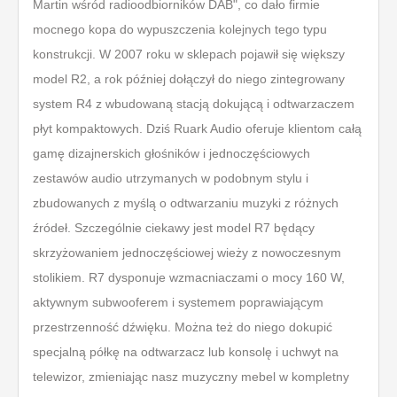
Martin wśród radioodbiorników DAB", co dało firmie
mocnego kopa do wypuszczenia kolejnych tego typu
konstrukcji. W 2007 roku w sklepach pojawił się większy
model R2, a rok później dołączył do niego zintegrowany
system R4 z wbudowaną stacją dokującą i odtwarzaczem
płyt kompaktowych. Dziś Ruark Audio oferuje klientom całą
gamę dizajnerskich głośników i jednoczęściowych
zestawów audio utrzymanych w podobnym stylu i
zbudowanych z myślą o odtwarzaniu muzyki z różnych
źródeł. Szczególnie ciekawy jest model R7 będący
skrzyżowaniem jednoczęściowej wieży z nowoczesnym
stolikiem. R7 dysponuje wzmacniaczami o mocy 160 W,
aktywnym subwooferem i systemem poprawiającym
przestrzenność dźwięku. Można też do niego dokupić
specjalną półkę na odtwarzacz lub konsolę i uchwyt na
telewizor, zmieniając nasz muzyczny mebel w kompletny