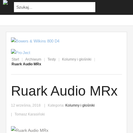
Start
|
Archiwum
|
Testy
|
Kolumny i głośniki
|
Ruark Audio MRx
Ruark Audio MRx
12 września, 2018
Kategoria:
Kolumny i głośniki
Tomasz Karasiński