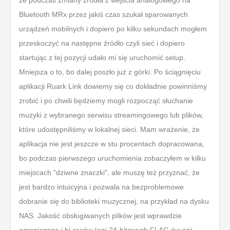
że podczas zmiany źródła z wejścia analogowego na
Bluetooth MRx przez jakiś czas szukał sparowanych
urządzeń mobilnych i dopiero po kilku sekundach mogłem
przeskoczyć na następne źródło czyli sieć i dopiero
startując z tej pozycji udało mi się uruchomić setup.
Mniejsza o to, bo dalej poszło już z górki. Po ściągnięciu
aplikacji Ruark Link dowiemy się co dokładnie powinniśmy
zrobić i po chwili będziemy mogli rozpocząć słuchanie
muzyki z wybranego serwisu streamingowego lub plików,
które udostępniliśmy w lokalnej sieci. Mam wrażenie, że
aplikacja nie jest jeszcze w stu procentach dopracowana,
bo podczas pierwszego uruchomienia zobaczyłem w kilku
miejscach "dziwne znaczki", ale muszę też przyznać, że
jest bardzo intuicyjna i pozwala na bezproblemowe
dobranie się do biblioteki muzycznej, na przykład na dysku
NAS. Jakość obsługiwanych plików jest wprawdzie