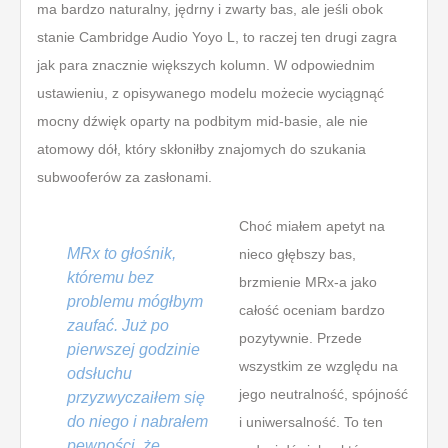
ma bardzo naturalny, jędrny i zwarty bas, ale jeśli obok
stanie Cambridge Audio Yoyo L, to raczej ten drugi zagra
jak para znacznie większych kolumn. W odpowiednim
ustawieniu, z opisywanego modelu możecie wyciągnąć
mocny dźwięk oparty na podbitym mid-basie, ale nie
atomowy dół, który skłoniłby znajomych do szukania
subwooferów za zasłonami.
Choć miałem apetyt na
MRx to głośnik,
nieco głębszy bas,
któremu bez
brzmienie MRx-a jako
problemu mógłbym
całość oceniam bardzo
zaufać. Już po
pozytywnie. Przede
pierwszej godzinie
wszystkim ze względu na
odsłuchu
jego neutralność, spójność
przyzwyczaiłem się
do niego i nabrałem
i uniwersalność. To ten
pewności, że