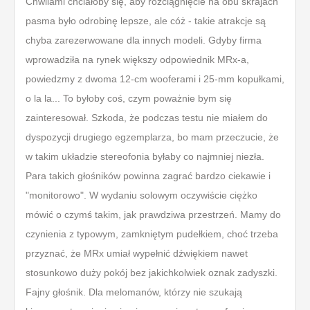
Chwilami chciałoby się, aby rozciągnięcie na obu skrajach
pasma było odrobinę lepsze, ale cóż - takie atrakcje są
chyba zarezerwowane dla innych modeli. Gdyby firma
wprowadziła na rynek większy odpowiednik MRx-a,
powiedzmy z dwoma 12-cm wooferami i 25-mm kopułkami,
o la la... To byłoby coś, czym poważnie bym się
zainteresował. Szkoda, że podczas testu nie miałem do
dyspozycji drugiego egzemplarza, bo mam przeczucie, że
w takim układzie stereofonia byłaby co najmniej niezła.
Para takich głośników powinna zagrać bardzo ciekawie i
"monitorowo". W wydaniu solowym oczywiście ciężko
mówić o czymś takim, jak prawdziwa przestrzeń. Mamy do
czynienia z typowym, zamkniętym pudełkiem, choć trzeba
przyznać, że MRx umiał wypełnić dźwiękiem nawet
stosunkowo duży pokój bez jakichkolwiek oznak zadyszki.
Fajny głośnik. Dla melomanów, którzy nie szukają