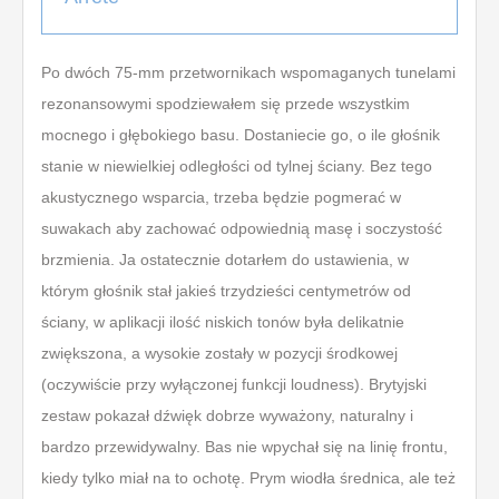
Po dwóch 75-mm przetwornikach wspomaganych tunelami
rezonansowymi spodziewałem się przede wszystkim
mocnego i głębokiego basu. Dostaniecie go, o ile głośnik
stanie w niewielkiej odległości od tylnej ściany. Bez tego
akustycznego wsparcia, trzeba będzie pogmerać w
suwakach aby zachować odpowiednią masę i soczystość
brzmienia. Ja ostatecznie dotarłem do ustawienia, w
którym głośnik stał jakieś trzydzieści centymetrów od
ściany, w aplikacji ilość niskich tonów była delikatnie
zwiększona, a wysokie zostały w pozycji środkowej
(oczywiście przy wyłączonej funkcji loudness). Brytyjski
zestaw pokazał dźwięk dobrze wyważony, naturalny i
bardzo przewidywalny. Bas nie wpychał się na linię frontu,
kiedy tylko miał na to ochotę. Prym wiodła średnica, ale też