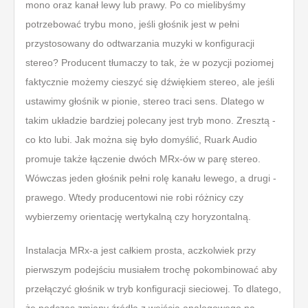
mono oraz kanał lewy lub prawy. Po co mielibyśmy
potrzebować trybu mono, jeśli głośnik jest w pełni
przystosowany do odtwarzania muzyki w konfiguracji
stereo? Producent tłumaczy to tak, że w pozycji poziomej
faktycznie możemy cieszyć się dźwiękiem stereo, ale jeśli
ustawimy głośnik w pionie, stereo traci sens. Dlatego w
takim układzie bardziej polecany jest tryb mono. Zresztą -
co kto lubi. Jak można się było domyślić, Ruark Audio
promuje także łączenie dwóch MRx-ów w parę stereo.
Wówczas jeden głośnik pełni rolę kanału lewego, a drugi -
prawego. Wtedy producentowi nie robi różnicy czy
wybierzemy orientację wertykalną czy horyzontalną.
Instalacja MRx-a jest całkiem prosta, aczkolwiek przy
pierwszym podejściu musiałem trochę pokombinować aby
przełączyć głośnik w tryb konfiguracji sieciowej. To dlatego,