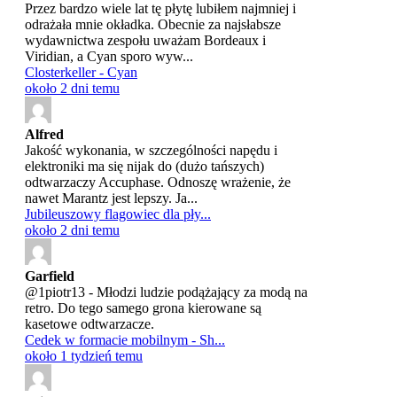
Przez bardzo wiele lat tę płytę lubiłem najmniej i
odrażała mnie okładka. Obecnie za najsłabsze
wydawnictwa zespołu uważam Bordeaux i
Viridian, a Cyan sporo wyw...
Closterkeller - Cyan
około 2 dni temu
Alfred
Jakość wykonania, w szczególności napędu i
elektroniki ma się nijak do (dużo tańszych)
odtwarzaczy Accuphase. Odnoszę wrażenie, że
nawet Marantz jest lepszy. Ja...
Jubileuszowy flagowiec dla pły...
około 2 dni temu
Garfield
@1piotr13 - Młodzi ludzie podążający za modą na
retro. Do tego samego grona kierowane są
kasetowe odtwarzacze.
Cedek w formacie mobilnym - Sh...
około 1 tydzień temu