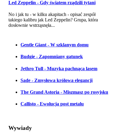
Led Zeppelin - Gdy światem rządzili tytani
No i jak tu - w kilku akapitach - opisać zespół
takiego kalibru jak Led Zeppelin? Grupa, która
dosłownie wstrząsnęła...
Gentle Giant - W szklanym domu
Budgie - Zapomniany gatunek
Jethro Tull - Muzyka pachnąca lasem
Sade - Zmysłowa królowa elegancji
The Grand Astoria - Miszmasz po rosyjsku
Callisto - Ewolucja post metalu
Wywiady