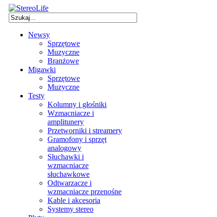
Newsy
Sprzętowe
Muzyczne
Branżowe
Migawki
Sprzętowe
Muzyczne
Testy
Kolumny i głośniki
Wzmacniacze i
amplitunery
Przetworniki i streamery
Gramofony i sprzęt
analogowy
Słuchawki i
wzmacniacze
słuchawkowe
Odtwarzacze i
wzmacniacze przenośne
Kable i akcesoria
Systemy stereo