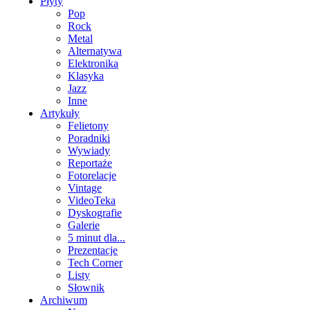
Płyty
Pop
Rock
Metal
Alternatywa
Elektronika
Klasyka
Jazz
Inne
Artykuły
Felietony
Poradniki
Wywiady
Reportaże
Fotorelacje
Vintage
VideoTeka
Dyskografie
Galerie
5 minut dla...
Prezentacje
Tech Corner
Listy
Słownik
Archiwum