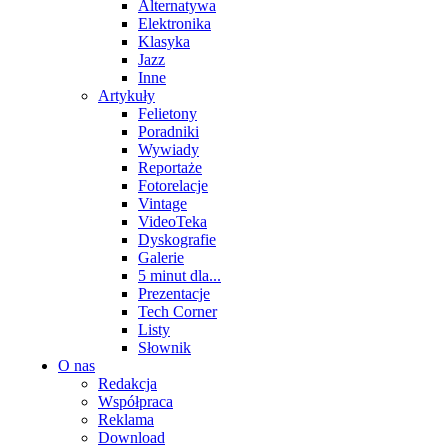
Alternatywa
Elektronika
Klasyka
Jazz
Inne
Artykuły
Felietony
Poradniki
Wywiady
Reportaże
Fotorelacje
Vintage
VideoTeka
Dyskografie
Galerie
5 minut dla...
Prezentacje
Tech Corner
Listy
Słownik
O nas
Redakcja
Współpraca
Reklama
Download