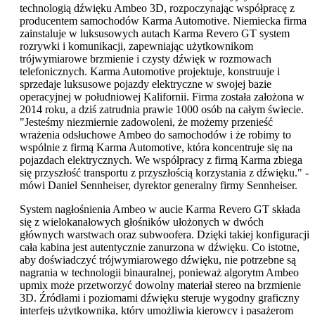
technologią dźwięku Ambeo 3D, rozpoczynając współpracę z
producentem samochodów Karma Automotive. Niemiecka firma
zainstaluje w luksusowych autach Karma Revero GT system
rozrywki i komunikacji, zapewniając użytkownikom
trójwymiarowe brzmienie i czysty dźwięk w rozmowach
telefonicznych. Karma Automotive projektuje, konstruuje i
sprzedaje luksusowe pojazdy elektryczne w swojej bazie
operacyjnej w południowej Kalifornii. Firma została założona w
2014 roku, a dziś zatrudnia prawie 1000 osób na całym świecie.
"Jesteśmy niezmiernie zadowoleni, że możemy przenieść
wrażenia odsłuchowe Ambeo do samochodów i że robimy to
wspólnie z firmą Karma Automotive, która koncentruje się na
pojazdach elektrycznych. We współpracy z firmą Karma zbiega
się przyszłość transportu z przyszłością korzystania z dźwięku." -
mówi Daniel Sennheiser, dyrektor generalny firmy Sennheiser.
System nagłośnienia Ambeo w aucie Karma Revero GT składa
się z wielokanałowych głośników ułożonych w dwóch
głównych warstwach oraz subwoofera. Dzięki takiej konfiguracji
cała kabina jest autentycznie zanurzona w dźwięku. Co istotne,
aby doświadczyć trójwymiarowego dźwięku, nie potrzebne są
nagrania w technologii binauralnej, ponieważ algorytm Ambeo
upmix może przetworzyć dowolny materiał stereo na brzmienie
3D. Źródłami i poziomami dźwięku steruje wygodny graficzny
interfejs użytkownika, który umożliwia kierowcy i pasażerom