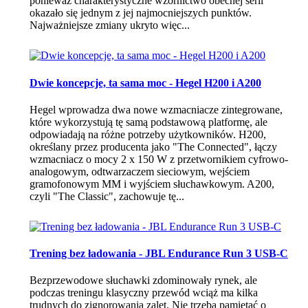
ponieważ charakterystyczne wzornictwo obecnej serii
okazało się jednym z jej najmocniejszych punktów.
Najważniejsze zmiany ukryto więc...
Dwie koncepcje, ta sama moc - Hegel H200 i A200
Hegel wprowadza dwa nowe wzmacniacze zintegrowane,
które wykorzystują tę samą podstawową platformę, ale
odpowiadają na różne potrzeby użytkowników. H200,
określany przez producenta jako "The Connected", łączy
wzmacniacz o mocy 2 x 150 W z przetwornikiem cyfrowo-
analogowym, odtwarzaczem sieciowym, wejściem
gramofonowym MM i wyjściem słuchawkowym. A200,
czyli "The Classic", zachowuje tę...
Trening bez ładowania - JBL Endurance Run 3 USB-C
Bezprzewodowe słuchawki zdominowały rynek, ale
podczas treningu klasyczny przewód wciąż ma kilka
trudnych do zignorowania zalet. Nie trzeba pamiętać o