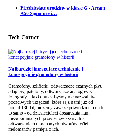
Pięćdziesiąte urodziny w klasie G - Arcam
A50 Signature i…
Tech Corner
Najbardziej intrygujące technicznie i
koncepcyjnie gramofony w historii
Gramofony, szlifierki, odtwarzacze czarnych płyt,
adaptery, patefony, odtwarzacze analogowe,
fonografy... Jakkolwiek byśmy nie nazwali tych
poczciwych urządzeń, które są z nami już od
ponad 130 lat, możemy zawsze powiedzieć o nich
to samo - od dziesięcioleci dostarczają nam
niezapomnianych przeżyć związanych z
odtwarzaniem ukochanych utworów. Wielu
melomanów pamięta o ich...