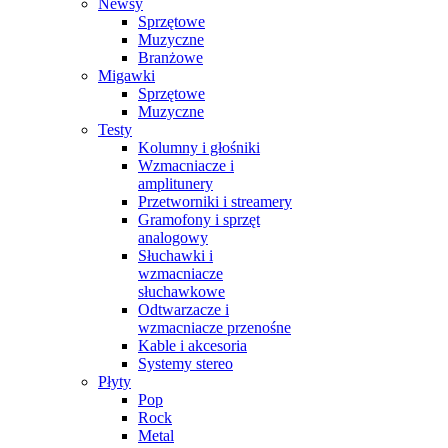
Newsy
Sprzętowe
Muzyczne
Branżowe
Migawki
Sprzętowe
Muzyczne
Testy
Kolumny i głośniki
Wzmacniacze i
amplitunery
Przetworniki i streamery
Gramofony i sprzęt
analogowy
Słuchawki i
wzmacniacze
słuchawkowe
Odtwarzacze i
wzmacniacze przenośne
Kable i akcesoria
Systemy stereo
Płyty
Pop
Rock
Metal