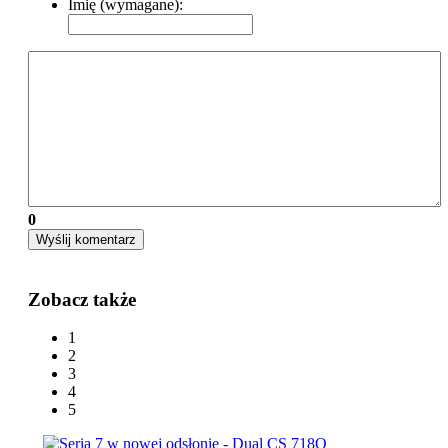
Imię (wymagane):
0
Wyślij komentarz
Zobacz także
1
2
3
4
5