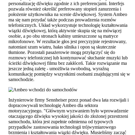
personalizację dźwięku zgodnie z ich preferencjami. Interfejs
pozwala również określić preferowany stopień zanurzenia i
położenie użytkownika na scenie dźwiękowej. System Ambeo
ma się nam przydać także podczas prowadzenia rozmów
telefonicznych. Układ wykorzystuje technologię kształtowania
wiązki dźwiękowej, którą aktywnie skupia się na mówiącej
osobie, a po obu stronach kabiny umieszczone są matryce
mikrofonowe. W rezultacie głos jest precyzyjnie rejestrowany,
natomiast szum wiatru, hałas silnika i opon są skutecznie
tłumione. Pozostali pasażerowie mogą przyłączyć się do
rozmowy telefonicznej lub kontynuować słuchanie muzyki lub
ścieżki dźwiękowej filmu bez zakłóceń. Takie rozwiązanie ma
jeszcze jedną zaletę - umożliwia swobodną, wyraźną
komunikację pomiędzy wszystkimi osobami znajdującymi się w
samochodzie.
Inżynierowie firmy Sennheiser przez ponad dwa lata rozwijali i
dopracowywali technologię Ambeo dla sektora
motoryzacyjnego. "Głównym wyzwaniem było wprowadzenie
otaczającego dźwięku wysokiej jakości do złożonej przestrzeni
samochodu, która jest zupełnie odmienna od typowych
przypadków zastosowania technologii trójwymiarowego
brzmienia i kształtowania wiązki dźwięku. Musieliśmy zacząć