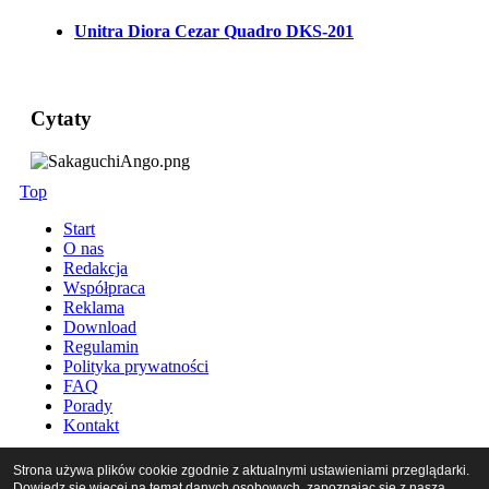
Unitra Diora Cezar Quadro DKS-201
Cytaty
Top
Start
O nas
Redakcja
Współpraca
Reklama
Download
Regulamin
Polityka prywatności
FAQ
Porady
Kontakt
Copyright StereoLife 2026. Designed by
KorniMedia
.
Strona używa plików cookie zgodnie z aktualnymi ustawieniami przeglądarki.
Dowiedz się więcej na temat danych osobowych, zapoznając się z naszą