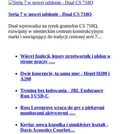
Seria 7 w nowej odsłonie - Dual CS 718Q
Dual wprowadza na rynek gramofon CS 718Q,
rozwijany w niemieckim centrum konstrukcyjnym
marki i nawiązujący do tradycji cenionej serii 7....
Więcej funkcji, lepszy przetwornik i ukłon w
stronę graczy -…
Dwie koncepcje, ta sama moc - Hegel H200 i
A200
Trening bez ładowania - JBL Endurance
Run 3 USB-C
Ross Lovegrove wraca do gry z pięknymi
monitorami aktywnymi -…
Kevlar, nowa kopułka i smuklejszy kształt -
Davis Acoustics Courbet…