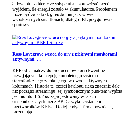
ładowaniu, zabierać ze sobą etui ani sprawdzać przed
wyjściem, ile energii zostało w akumulatorze. Problemem
może być za to brak gniazda minijack w wielu
współczesnych smartfonach, dlatego JBL przygotował
sportowy...
Ross Lovegrove wraca do gry z pięknymi monitorami
aktywnymi -…
KEF od lat należy do producentów konsekwentnie
rozwijających koncepcję kompletnego systemu
stereofonicznego zamkniętego w dwóch aktywnych
kolumnach. Historia tej części katalogu sięga znacznie dalej
niż początki streamingu. Jej symbolicznym punktem wyjścia
jest monitor LS3/5a, zaprojektowany w latach
siedemdziesiątych przez BBC z wykorzystaniem
przetworników KEF-a. Do tej tradycji firma powróciła,
prezentując...