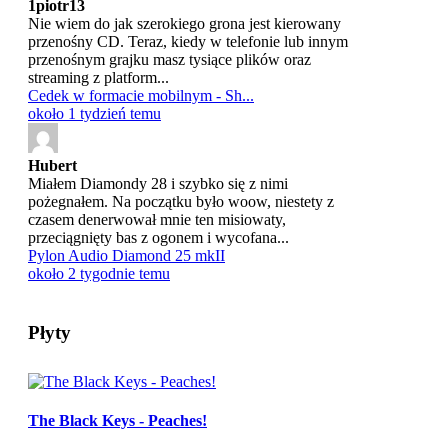
1piotr13
Nie wiem do jak szerokiego grona jest kierowany
przenośny CD. Teraz, kiedy w telefonie lub innym
przenośnym grajku masz tysiące plików oraz
streaming z platform...
Cedek w formacie mobilnym - Sh...
około 1 tydzień temu
Hubert
Miałem Diamondy 28 i szybko się z nimi
pożegnałem. Na początku było woow, niestety z
czasem denerwował mnie ten misiowaty,
przeciągnięty bas z ogonem i wycofana...
Pylon Audio Diamond 25 mkII
około 2 tygodnie temu
Płyty
The Black Keys - Peaches!