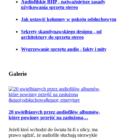
Audiofilskie BHP - najważniejsze zasady
użytkowania sprzętu stereo
Jak ustawić kolumny w pokoju odsłuchowym
Sekrety skandynawskiego designu - od
architektury do sprzętu stereo
Wygrzewanie sprzętu audio - fakty i mity
Galerie
20 uwielbianych przez audiofilów albumów,
które powinny przejść na zasłużoną…
Jeżeli ktoś wchodzi do świata hi-fi z ulicy, ma
prawo sądzić, że audiofile słuchają niezwykle