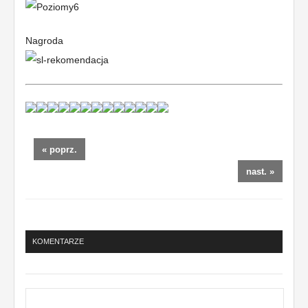
Nagroda
« poprz.
nast. »
KOMENTARZE