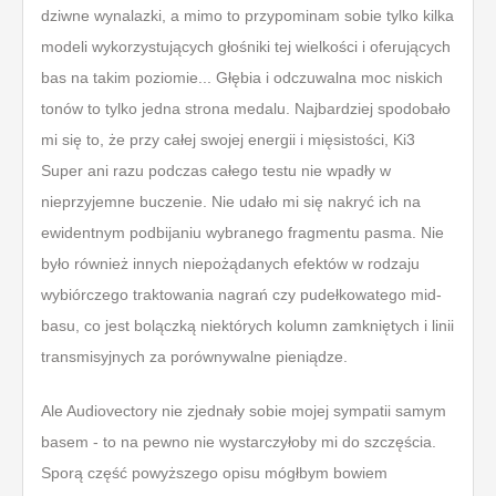
dziwne wynalazki, a mimo to przypominam sobie tylko kilka
modeli wykorzystujących głośniki tej wielkości i oferujących
bas na takim poziomie... Głębia i odczuwalna moc niskich
tonów to tylko jedna strona medalu. Najbardziej spodobało
mi się to, że przy całej swojej energii i mięsistości, Ki3
Super ani razu podczas całego testu nie wpadły w
nieprzyjemne buczenie. Nie udało mi się nakryć ich na
ewidentnym podbijaniu wybranego fragmentu pasma. Nie
było również innych niepożądanych efektów w rodzaju
wybiórczego traktowania nagrań czy pudełkowatego mid-
basu, co jest bolączką niektórych kolumn zamkniętych i linii
transmisyjnych za porównywalne pieniądze.
Ale Audiovectory nie zjednały sobie mojej sympatii samym
basem - to na pewno nie wystarczyłoby mi do szczęścia.
Sporą część powyższego opisu mógłbym bowiem