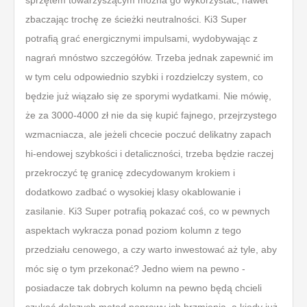
sprzętem towarzyszącym można go wykorzystać, nawet
zbaczając trochę ze ścieżki neutralności. Ki3 Super
potrafią grać energicznymi impulsami, wydobywając z
nagrań mnóstwo szczegółów. Trzeba jednak zapewnić im
w tym celu odpowiednio szybki i rozdzielczy system, co
będzie już wiązało się ze sporymi wydatkami. Nie mówię,
że za 3000-4000 zł nie da się kupić fajnego, przejrzystego
wzmacniacza, ale jeżeli chcecie poczuć delikatny zapach
hi-endowej szybkości i detaliczności, trzeba będzie raczej
przekroczyć tę granicę zdecydowanym krokiem i
dodatkowo zadbać o wysokiej klasy okablowanie i
zasilanie. Ki3 Super potrafią pokazać coś, co w pewnych
aspektach wykracza ponad poziom kolumn z tego
przedziału cenowego, a czy warto inwestować aż tyle, aby
móc się o tym przekonać? Jedno wiem na pewno -
posiadacze tak dobrych kolumn na pewno będą chcieli