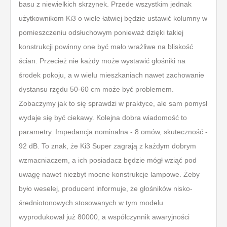
basu z niewielkich skrzynek. Przede wszystkim jednak
użytkownikom Ki3 o wiele łatwiej będzie ustawić kolumny w
pomieszczeniu odsłuchowym ponieważ dzięki takiej
konstrukcji powinny one być mało wrażliwe na bliskość
ścian. Przecież nie każdy może wystawić głośniki na
środek pokoju, a w wielu mieszkaniach nawet zachowanie
dystansu rzędu 50-60 cm może być problemem.
Zobaczymy jak to się sprawdzi w praktyce, ale sam pomysł
wydaje się być ciekawy. Kolejna dobra wiadomość to
parametry. Impedancja nominalna - 8 omów, skuteczność -
92 dB. To znak, że Ki3 Super zagrają z każdym dobrym
wzmacniaczem, a ich posiadacz będzie mógł wziąć pod
uwagę nawet niezbyt mocne konstrukcje lampowe. Żeby
było weselej, producent informuje, że głośników nisko-
średniotonowych stosowanych w tym modelu
wyprodukował już 80000, a współczynnik awaryjności