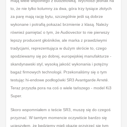
mają wiele wspólnego z budżetówką. Wychodzi jednak na
to, że nie tylko kolumny za dwa, góra trzy tysiące złotych
za parę mają rację bytu, szczególnie jeśli są dobrze
wykonane i potrafią pokazać brzmienie z klasą. Należy
również pamiętać o tym, że Audiovector to nie pierwszy
lepszy producent głośników, ale marka z prawdziwymi
tradycjami, reprezentująca w dużym skrócie to, czego
spodziewamy się po dobrej, europejskiej manufakturze -
skandynawski styl, wysoką jakość wykonania i potężny
bagaż firmowych technologii. Przekonaliśmy się o tym
testując hi-endowe podłogówki SR3 Avantgarde Arreté.
Teraz przyszła pora na coś o wiele tańszego - model Ki3
Super.
Skoro wspomniałem o teście SR3, muszę się do czegoś
przyznać. W tamtym momencie oczywiście bardzo się
ucieszyłem, że będziemy mieli okazję przyjrzeć się tym