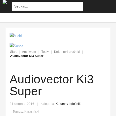
Start
|
Archiwum
|
Testy
|
Kolumny i głośniki
|
Audiovector Ki3 Super
Audiovector Ki3
Super
24 sierpnia, 2016
Kategoria:
Kolumny i głośniki
Tomasz Karasiński