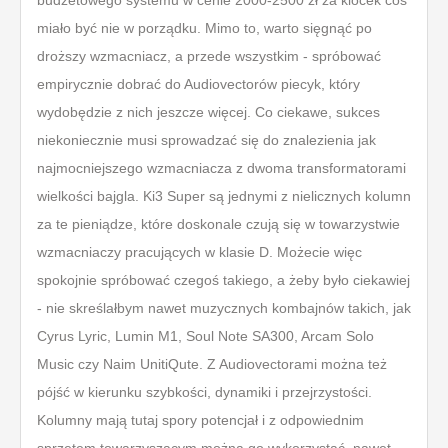
budżetowego systemu w cenie 2000-2500 zł za klocek coś
miało być nie w porządku. Mimo to, warto sięgnąć po
droższy wzmacniacz, a przede wszystkim - spróbować
empirycznie dobrać do Audiovectorów piecyk, który
wydobędzie z nich jeszcze więcej. Co ciekawe, sukces
niekoniecznie musi sprowadzać się do znalezienia jak
najmocniejszego wzmacniacza z dwoma transformatorami
wielkości bajgla. Ki3 Super są jednymi z nielicznych kolumn
za te pieniądze, które doskonale czują się w towarzystwie
wzmacniaczy pracujących w klasie D. Możecie więc
spokojnie spróbować czegoś takiego, a żeby było ciekawiej
- nie skreślałbym nawet muzycznych kombajnów takich, jak
Cyrus Lyric, Lumin M1, Soul Note SA300, Arcam Solo
Music czy Naim UnitiQute. Z Audiovectorami można też
pójść w kierunku szybkości, dynamiki i przejrzystości.
Kolumny mają tutaj spory potencjał i z odpowiednim