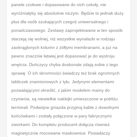
panele czołowe i dopasowane do nich cokoły, nie
wyróżniałyby się absolutnie niczym. Będzie to jednak duży
plus dla osób szukających czegoś uniwersalnego i
ponadczasowego. Zestawy zaprojektowane w ten sposób
starzeją się wolniej, niż wszystkie wynalazki w rodzaju
zaokrąglonych kolumn z żółtymi membranami, a już na
pewno znacznie łatwiej jest dopasować je do wystroju
wnętrza. Duńczycy chyba doskonale zdają sobie z tego
sprawę. O ich skromności świadczy też brak ogromnych
tabliczek znamionowych z tyłu. Jedynymi elementami
pozwalającymi określić, z jakim modelem mamy do
czynienia, są niewielkie naklejki umieszczone w pobliżu
terminali. Podwójne gniazda przyjmą kable z dowolnymi
końcówkami i zostały połączone w pary fabrycznymi
zworkami. Do kompletu producent dołącza również
magnetycznie mocowane maskownice. Posiadaczy