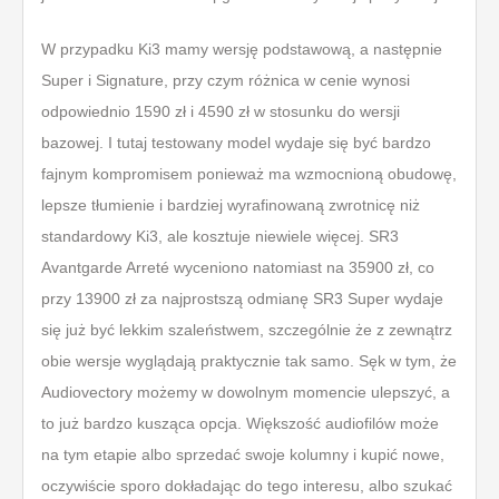
W przypadku Ki3 mamy wersję podstawową, a następnie
Super i Signature, przy czym różnica w cenie wynosi
odpowiednio 1590 zł i 4590 zł w stosunku do wersji
bazowej. I tutaj testowany model wydaje się być bardzo
fajnym kompromisem ponieważ ma wzmocnioną obudowę,
lepsze tłumienie i bardziej wyrafinowaną zwrotnicę niż
standardowy Ki3, ale kosztuje niewiele więcej. SR3
Avantgarde Arreté wyceniono natomiast na 35900 zł, co
przy 13900 zł za najprostszą odmianę SR3 Super wydaje
się już być lekkim szaleństwem, szczególnie że z zewnątrz
obie wersje wyglądają praktycznie tak samo. Sęk w tym, że
Audiovectory możemy w dowolnym momencie ulepszyć, a
to już bardzo kusząca opcja. Większość audiofilów może
na tym etapie albo sprzedać swoje kolumny i kupić nowe,
oczywiście sporo dokładając do tego interesu, albo szukać