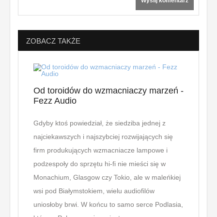
Wyślij komentarz
ZOBACZ TAKŻE
Od toroidów do wzmacniaczy marzeń -
Sekr
Fezz Audio
od a
Gdyby ktoś powiedział, że siedziba jednej z
Styl s
najciekawszych i najszybciej rozwijających się
rozpo
firm produkujących wzmacniacze lampowe i
wzorn
podzespoły do sprzętu hi-fi nie mieści się w
był g
Monachium, Glasgow czy Tokio, ale w maleńkiej
które
wsi pod Białymstokiem, wielu audiofilów
świeci
uniosłoby brwi. W końcu to samo serce Podlasia,
białe 