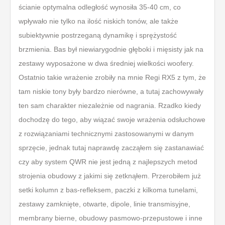
ścianie optymalna odległość wynosiła 35-40 cm, co
wpływało nie tylko na ilość niskich tonów, ale także
subiektywnie postrzeganą dynamikę i sprężystość
brzmienia. Bas był niewiarygodnie głęboki i mięsisty jak na
zestawy wyposażone w dwa średniej wielkości woofery.
Ostatnio takie wrażenie zrobiły na mnie Regi RX5 z tym, że
tam niskie tony były bardzo nierówne, a tutaj zachowywały
ten sam charakter niezależnie od nagrania. Rzadko kiedy
dochodzę do tego, aby wiązać swoje wrażenia odsłuchowe
z rozwiązaniami technicznymi zastosowanymi w danym
sprzęcie, jednak tutaj naprawdę zacząłem się zastanawiać
czy aby system QWR nie jest jedną z najlepszych metod
strojenia obudowy z jakimi się zetknąłem. Przerobiłem już
setki kolumn z bas-refleksem, paczki z kilkoma tunelami,
zestawy zamknięte, otwarte, dipole, linie transmisyjne,
membrany bierne, obudowy pasmowo-przepustowe i inne