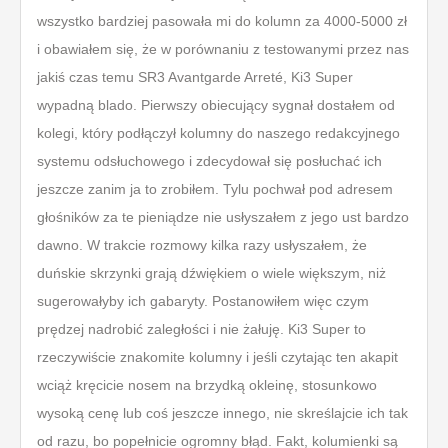
wszystko bardziej pasowała mi do kolumn za 4000-5000 zł
i obawiałem się, że w porównaniu z testowanymi przez nas
jakiś czas temu SR3 Avantgarde Arreté, Ki3 Super
wypadną blado. Pierwszy obiecujący sygnał dostałem od
kolegi, który podłączył kolumny do naszego redakcyjnego
systemu odsłuchowego i zdecydował się posłuchać ich
jeszcze zanim ja to zrobiłem. Tylu pochwał pod adresem
głośników za te pieniądze nie usłyszałem z jego ust bardzo
dawno. W trakcie rozmowy kilka razy usłyszałem, że
duńskie skrzynki grają dźwiękiem o wiele większym, niż
sugerowałyby ich gabaryty. Postanowiłem więc czym
prędzej nadrobić zaległości i nie żałuję. Ki3 Super to
rzeczywiście znakomite kolumny i jeśli czytając ten akapit
wciąż kręcicie nosem na brzydką okleinę, stosunkowo
wysoką cenę lub coś jeszcze innego, nie skreślajcie ich tak
od razu, bo popełnicie ogromny błąd. Fakt, kolumienki są