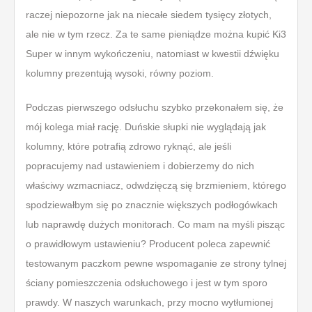
raczej niepozorne jak na niecałe siedem tysięcy złotych,
ale nie w tym rzecz. Za te same pieniądze można kupić Ki3
Super w innym wykończeniu, natomiast w kwestii dźwięku
kolumny prezentują wysoki, równy poziom.
Podczas pierwszego odsłuchu szybko przekonałem się, że
mój kolega miał rację. Duńskie słupki nie wyglądają jak
kolumny, które potrafią zdrowo ryknąć, ale jeśli
popracujemy nad ustawieniem i dobierzemy do nich
właściwy wzmacniacz, odwdzięczą się brzmieniem, którego
spodziewałbym się po znacznie większych podłogówkach
lub naprawdę dużych monitorach. Co mam na myśli pisząc
o prawidłowym ustawieniu? Producent poleca zapewnić
testowanym paczkom pewne wspomaganie ze strony tylnej
ściany pomieszczenia odsłuchowego i jest w tym sporo
prawdy. W naszych warunkach, przy mocno wytłumionej