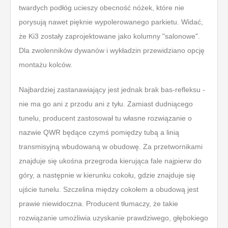
twardych podłóg ucieszy obecność nóżek, które nie
porysują nawet pięknie wypolerowanego parkietu. Widać,
że Ki3 zostały zaprojektowane jako kolumny "salonowe".
Dla zwolenników dywanów i wykładzin przewidziano opcję
montażu kolców.
Najbardziej zastanawiający jest jednak brak bas-refleksu -
nie ma go ani z przodu ani z tyłu. Zamiast dudniącego
tunelu, producent zastosował tu własne rozwiązanie o
nazwie QWR będące czymś pomiędzy tubą a linią
transmisyjną wbudowaną w obudowę. Za przetwornikami
znajduje się ukośna przegroda kierująca fale najpierw do
góry, a następnie w kierunku cokołu, gdzie znajduje się
ujście tunelu. Szczelina między cokołem a obudową jest
prawie niewidoczna. Producent tłumaczy, że takie
rozwiązanie umożliwia uzyskanie prawdziwego, głębokiego