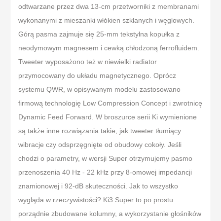
odtwarzane przez dwa 13-cm przetworniki z membranami
wykonanymi z mieszanki włókien szklanych i węglowych.
Górą pasma zajmuje się 25-mm tekstylna kopułka z
neodymowym magnesem i cewką chłodzoną ferrofluidem.
Tweeter wyposażono też w niewielki radiator
przymocowany do układu magnetycznego. Oprócz
systemu QWR, w opisywanym modelu zastosowano
firmową technologię Low Compression Concept i zwrotnicę
Dynamic Feed Forward. W broszurce serii Ki wymienione
są także inne rozwiązania takie, jak tweeter tłumiący
wibracje czy odsprzęgnięte od obudowy cokoły. Jeśli
chodzi o parametry, w wersji Super otrzymujemy pasmo
przenoszenia 40 Hz - 22 kHz przy 8-omowej impedancji
znamionowej i 92-dB skuteczności. Jak to wszystko
wygląda w rzeczywistości? Ki3 Super to po prostu
porządnie zbudowane kolumny, a wykorzystanie głośników