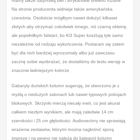
mamy także satynową biel i afrykańskie drewno różane.
Na stronie producenta widnieje także amerykańska
czereśnia. Osobiście mógłbym nawet dołożyć kilkaset
złotych aby otrzymać cokolwiek innego, niż czarną okleinę,
ale popełniłbym falstart, bo Ki3 Super kosztują tyle samo
niezależnie od rodzaju wykończenia. Postaram się zatem
być dla nich bardziej wyrozumiały albo już zawczasu
zacznę sobie wyobrażać, że dostaliśmy do testu wersję w
znacznie ładniejszym kolorze.
Gabaryty duńskich kolumn sugerują, że stworzono je z
myślą o niedużych salonach lub nawet typowych pokojach
blokowych. Skrzynki mierzą niecały metr, co jest akurat
całkiem niezłym wynikiem, ale mają zaledwie 14 cm
szerokości i 25 cm głębokości. Audiovectory nie sprawiają
wrażenia zestawów, którymi można nagłośnić sporą
imprezę i na pewno nie należą do kategorii kolumn