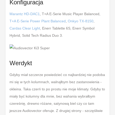
Konfiguracja
Marantz HD-DAC1
, T+A E-Serie Music Player Balanced,
T+A E-Serie Power Plant Balanced
,
Onkyo TX-8150
,
Cardas Clear Light
, Enerr Tablette 6S, Enerr Symbol
Hybrid, Solid Tech Radius Duo 3.
Werdykt
Gdyby miał szczerze powiedzieć co najbardziej nie podoba
mi się w tych kolumnach, walnąłbym bez zastanowienia -
okleina. Taka czerń to po prostu nie moje klimaty. Gdyby to
miały być kolumny dla mnie, bez wahania wybrałbym
czereśnię, drewno różane, satynową biel czy co tam
jeszcze Audiovector oferuje. Z drugiej strony - szczęśliwie