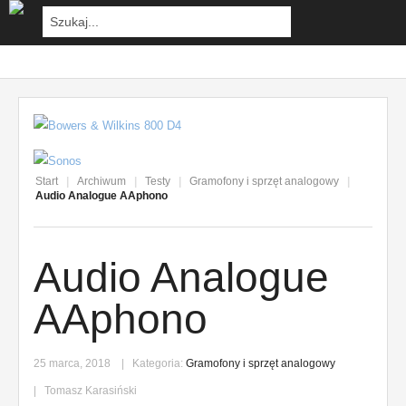
Start
|
Archiwum
|
Testy
|
Gramofony i sprzęt analogowy
|
Audio Analogue AAphono
Audio Analogue
AAphono
25 marca, 2018
Kategoria:
Gramofony i sprzęt analogowy
Tomasz Karasiński