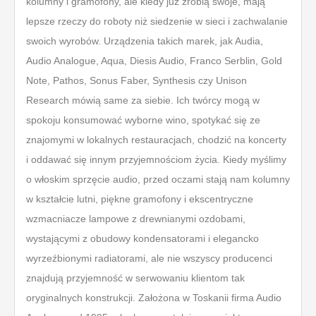
kolumny i gramofony, ale kiedy już zrobią swoje, mają
lepsze rzeczy do roboty niż siedzenie w sieci i zachwalanie
swoich wyrobów. Urządzenia takich marek, jak Audia,
Audio Analogue, Aqua, Diesis Audio, Franco Serblin, Gold
Note, Pathos, Sonus Faber, Synthesis czy Unison
Research mówią same za siebie. Ich twórcy mogą w
spokoju konsumować wyborne wino, spotykać się ze
znajomymi w lokalnych restauracjach, chodzić na koncerty
i oddawać się innym przyjemnościom życia. Kiedy myślimy
o włoskim sprzęcie audio, przed oczami stają nam kolumny
w kształcie lutni, piękne gramofony i ekscentryczne
wzmacniacze lampowe z drewnianymi ozdobami,
wystającymi z obudowy kondensatorami i elegancko
wyrzeźbionymi radiatorami, ale nie wszyscy producenci
znajdują przyjemność w serwowaniu klientom tak
oryginalnych konstrukcji. Założona w Toskanii firma Audio