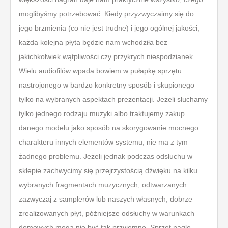
moglibyśmy potrzebować. Kiedy przyzwyczaimy się do
jego brzmienia (co nie jest trudne) i jego ogólnej jakości,
każda kolejna płyta będzie nam wchodziła bez
jakichkolwiek wątpliwości czy przykrych niespodzianek.
Wielu audiofilów wpada bowiem w pułapkę sprzętu
nastrojonego w bardzo konkretny sposób i skupionego
tylko na wybranych aspektach prezentacji. Jeżeli słuchamy
tylko jednego rodzaju muzyki albo traktujemy zakup
danego modelu jako sposób na skorygowanie mocnego
charakteru innych elementów systemu, nie ma z tym
żadnego problemu. Jeżeli jednak podczas odsłuchu w
sklepie zachwycimy się przejrzystością dźwięku na kilku
wybranych fragmentach muzycznych, odtwarzanych
zazwyczaj z samplerów lub naszych własnych, dobrze
zrealizowanych płyt, późniejsze odsłuchy w warunkach
domowych mogą nie być tak przyjemne. Sprzęt nagle