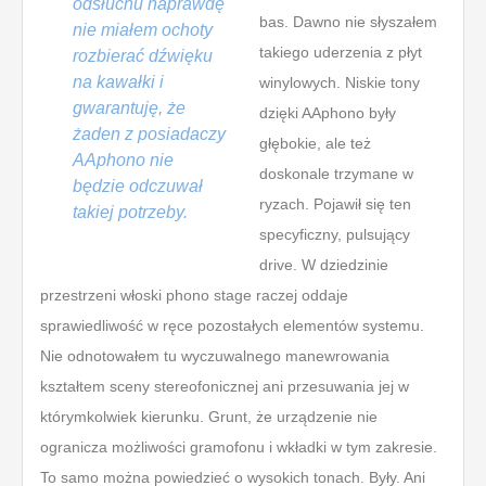
odsłuchu naprawdę
bas. Dawno nie słyszałem
nie miałem ochoty
takiego uderzenia z płyt
rozbierać dźwięku
na kawałki i
winylowych. Niskie tony
gwarantuję, że
dzięki AAphono były
żaden z posiadaczy
głębokie, ale też
AAphono nie
doskonale trzymane w
będzie odczuwał
ryzach. Pojawił się ten
takiej potrzeby.
specyficzny, pulsujący
drive. W dziedzinie
przestrzeni włoski phono stage raczej oddaje
sprawiedliwość w ręce pozostałych elementów systemu.
Nie odnotowałem tu wyczuwalnego manewrowania
kształtem sceny stereofonicznej ani przesuwania jej w
którymkolwiek kierunku. Grunt, że urządzenie nie
ogranicza możliwości gramofonu i wkładki w tym zakresie.
To samo można powiedzieć o wysokich tonach. Były. Ani