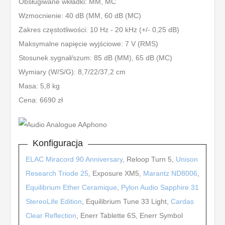
Obsługiwane wkładki: MM, MC
Wzmocnienie: 40 dB (MM, 60 dB (MC)
Zakres częstotliwości: 10 Hz - 20 kHz (+/- 0,25 dB)
Maksymalne napięcie wyjściowe: 7 V (RMS)
Stosunek sygnał/szum: 85 dB (MM), 65 dB (MC)
Wymiary (W/S/G): 8,7/22/37,2 cm
Masa: 5,8 kg
Cena: 6690 zł
Konfiguracja
ELAC Miracord 90 Anniversary
, Reloop Turn 5,
Unison
Research Triode 25
, Exposure XM5,
Marantz ND8006
,
Equilibrium Ether Ceramique
,
Pylon Audio Sapphire 31
StereoLife Edition
, Equilibrium Tune 33 Light,
Cardas
Clear Reflection
, Enerr Tablette 6S, Enerr Symbol