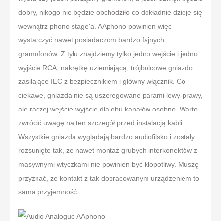
dobry, nikogo nie będzie obchodziło co dokładnie dzieje się
wewnątrz phono stage'a. AAphono powinien więc
wystarczyć nawet posiadaczom bardzo fajnych
gramofonów. Z tyłu znajdziemy tylko jedno wejście i jedno
wyjście RCA, nakrętkę uziemiającą, trójbolcowe gniazdo
zasilające IEC z bezpiecznikiem i główny włącznik. Co
ciekawe, gniazda nie są uszeregowane parami lewy-prawy,
ale raczej wejście-wyjście dla obu kanałów osobno. Warto
zwrócić uwagę na ten szczegół przed instalacją kabli.
Wszystkie gniazda wyglądają bardzo audiofilsko i zostały
rozsunięte tak, że nawet montaż grubych interkonektów z
masywnymi wtyczkami nie powinien być kłopotliwy. Muszę
przyznać, że kontakt z tak dopracowanym urządzeniem to
sama przyjemność.