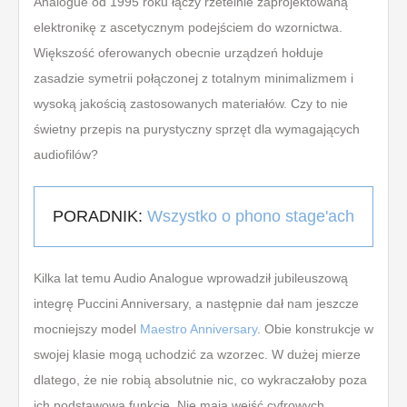
Analogue od 1995 roku łączy rzetelnie zaprojektowaną
elektronikę z ascetycznym podejściem do wzornictwa.
Większość oferowanych obecnie urządzeń hołduje
zasadzie symetrii połączonej z totalnym minimalizmem i
wysoką jakością zastosowanych materiałów. Czy to nie
świetny przepis na purystyczny sprzęt dla wymagających
audiofilów?
PORADNIK:
Wszystko o phono stage'ach
Kilka lat temu Audio Analogue wprowadził jubileuszową
integrę Puccini Anniversary, a następnie dał nam jeszcze
mocniejszy model
Maestro Anniversary
. Obie konstrukcje w
swojej klasie mogą uchodzić za wzorzec. W dużej mierze
dlatego, że nie robią absolutnie nic, co wykraczałoby poza
ich podstawową funkcję. Nie mają wejść cyfrowych,