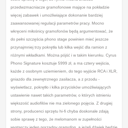
przedwzmacniacze gramofonowe mające na pokładzie
więcej zabawek i umożliwiające dokonanie bardziej
zaawansowanej regulacji parametrów pracy. Mocno
wkręceni miłośnicy gramofonów będą argumentować, że
do pełni szczęścia phono stage powinien mieć jeszcze
przynajmniej trzy pokrętła lub kilka wejść dla ramion z
różnymi wkładkami. Można pójść i w takim kierunku. Cyrus
Phono Signature kosztuje 5999 zł, a ma cztery wejścia,
każde z osobnym uziemieniem, do tego wyjście RCA i XLR,
gniazdo dla zewnętrznego zasilacza, a z przodu -
wyświetlacz, pokrętło i kilka przycisków umożliwiających
ustawienie nawet takich parametrów, o których istnieniu
większość audiofilów nie ma zielonego pojęcia. Z drugiej
strony, producenci sprzętu hi-fi chyba doskonale zdają
sobie sprawę z tego, że melomanom w zupełności
wystarczy jeden porządny gramofon, a jeżeli dźwięk będzie