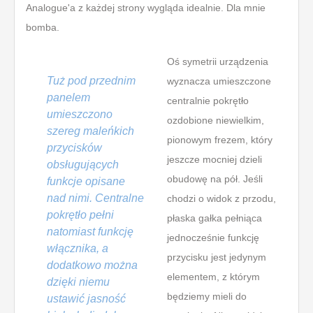
Analogue'a z każdej strony wygląda idealnie. Dla mnie
bomba.
Oś symetrii urządzenia
Tuż pod przednim
wyznacza umieszczone
panelem
centralnie pokrętło
umieszczono
ozdobione niewielkim,
szereg maleńkich
pionowym frezem, który
przycisków
jeszcze mocniej dzieli
obsługujących
obudowę na pół. Jeśli
funkcje opisane
nad nimi. Centralne
chodzi o widok z przodu,
pokrętło pełni
płaska gałka pełniąca
natomiast funkcję
jednocześnie funkcję
włącznika, a
przycisku jest jedynym
dodatkowo można
elementem, z którym
dzięki niemu
będziemy mieli do
ustawić jasność