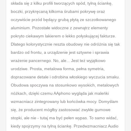
składa się z kilku profili tworzących spód, tylną ściankę,
boczki, przykręcaną kilkoma śrubami pokrywę oraz
oczywiście przód będący grubą płytą ze szczotkowanego
aluminium. Pozostałe widoczne z zewnątrz elementy
pokryto ciekawym lakierem o lekko połyskującej fakturze.
Dlatego kolorystycznie reszta obudowy nie odróżnia się tak
bardzo od frontu, a urządzenie jest sztywne i sprawia
wrażenie pancernego. No, ale... Jest też wyjątkowo
urodziwe. Prosta, metalowa forma, pełna symetria,
dopracowane detale i odrobina włoskiego wyczucia smaku.
Obudowa spoczywa na stosunkowo wysokich, metalowych
nóżkach, dzięki czemu AAphono wygląda jak maleńki
wzmacniacz zintegrowany lub końcówka mocy. Domyślam
się, że producent mógłby zastosować zwykłe gumowe
stopki, ale nie - tutaj ma być pełen wypas. To samo widać,
kiedy spojrzymy na tylną ściankę. Przedwzmacniacz Audio