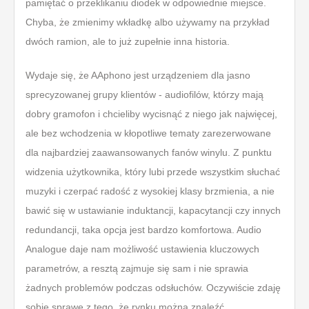
pamiętać o przeklikaniu diodek w odpowiednie miejsce.
Chyba, że zmienimy wkładkę albo używamy na przykład
dwóch ramion, ale to już zupełnie inna historia.
Wydaje się, że AAphono jest urządzeniem dla jasno
sprecyzowanej grupy klientów - audiofilów, którzy mają
dobry gramofon i chcieliby wycisnąć z niego jak najwięcej,
ale bez wchodzenia w kłopotliwe tematy zarezerwowane
dla najbardziej zaawansowanych fanów winylu. Z punktu
widzenia użytkownika, który lubi przede wszystkim słuchać
muzyki i czerpać radość z wysokiej klasy brzmienia, a nie
bawić się w ustawianie induktancji, kapacytancji czy innych
redundancji, taka opcja jest bardzo komfortowa. Audio
Analogue daje nam możliwość ustawienia kluczowych
parametrów, a resztą zajmuje się sam i nie sprawia
żadnych problemów podczas odsłuchów. Oczywiście zdaję
sobie sprawę z tego, że rynku można znaleźć