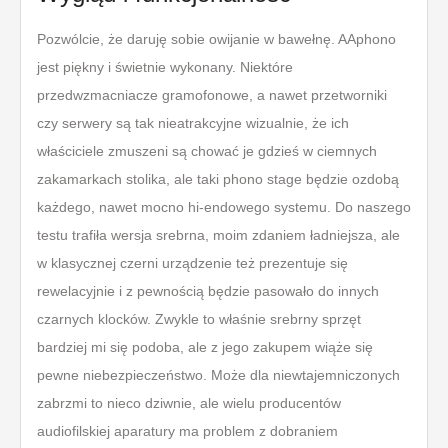
Pozwólcie, że daruję sobie owijanie w bawełnę. AAphono
jest piękny i świetnie wykonany. Niektóre
przedwzmacniacze gramofonowe, a nawet przetworniki
czy serwery są tak nieatrakcyjne wizualnie, że ich
właściciele zmuszeni są chować je gdzieś w ciemnych
zakamarkach stolika, ale taki phono stage będzie ozdobą
każdego, nawet mocno hi-endowego systemu. Do naszego
testu trafiła wersja srebrna, moim zdaniem ładniejsza, ale
w klasycznej czerni urządzenie też prezentuje się
rewelacyjnie i z pewnością będzie pasowało do innych
czarnych klocków. Zwykle to właśnie srebrny sprzęt
bardziej mi się podoba, ale z jego zakupem wiąże się
pewne niebezpieczeństwo. Może dla niewtajemniczonych
zabrzmi to nieco dziwnie, ale wielu producentów
audiofilskiej aparatury ma problem z dobraniem