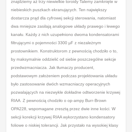
znajdziemy aż trzy niewielkie toroidy Talemy zamknięte w
niebieskich puszkach ekranujących. Ten największy
dostarcza prąd dla cyfrowej sekcji sterowania, natomiast
dwa mniejsze zasilają analogowe układy prawego i lewego
kanału. Każdy z nich uzupełniono dwoma kondensatorami
filtrującymi o pojemności 3300 µF z niezależnym
prostownikiem. Konstruktorom z pewnością chodziło o to,
by maksymalnie oddzielić od siebie poszczególne sekcje
przedwzmacniacza. Jak tłumaczy producent,
podstawowym założeniem podczas projektowania układu
było zastosowanie dwóch wzmacniaczy operacyjnych
pozwalających na niezwykle dokładne odtworzenie krzywej
RIAA. Z pewnością chodziło o op-ampy Burr-Brown
OPA228, wspomagane zresztą przez dwie inne kości. W
sekcji korekcji krzywej RIAA wykorzystano kondensatory
foliowe o niskiej tolerancji. Jak przystało na wysokiej klasy