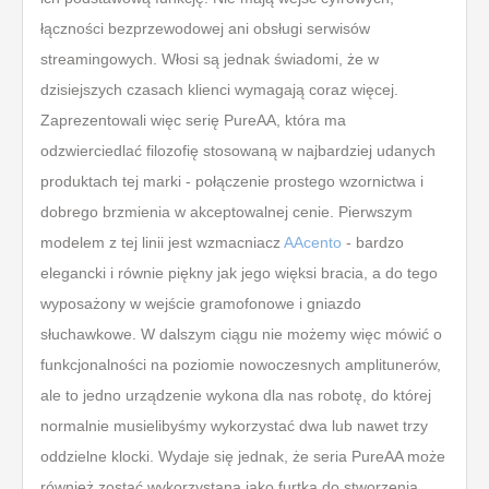
łączności bezprzewodowej ani obsługi serwisów
streamingowych. Włosi są jednak świadomi, że w
dzisiejszych czasach klienci wymagają coraz więcej.
Zaprezentowali więc serię PureAA, która ma
odzwierciedlać filozofię stosowaną w najbardziej udanych
produktach tej marki - połączenie prostego wzornictwa i
dobrego brzmienia w akceptowalnej cenie. Pierwszym
modelem z tej linii jest wzmacniacz
AAcento
- bardzo
elegancki i równie piękny jak jego więksi bracia, a do tego
wyposażony w wejście gramofonowe i gniazdo
słuchawkowe. W dalszym ciągu nie możemy więc mówić o
funkcjonalności na poziomie nowoczesnych amplitunerów,
ale to jedno urządzenie wykona dla nas robotę, do której
normalnie musielibyśmy wykorzystać dwa lub nawet trzy
oddzielne klocki. Wydaje się jednak, że seria PureAA może
również zostać wykorzystana jako furtka do stworzenia