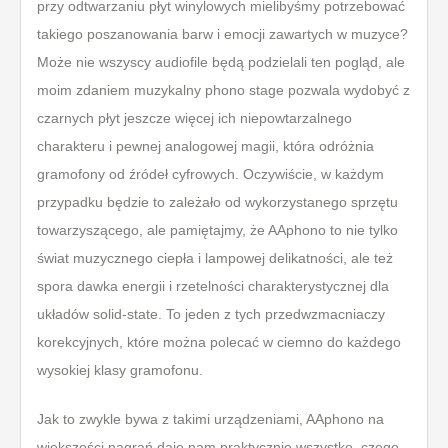
przy odtwarzaniu płyt winylowych mielibyśmy potrzebować
takiego poszanowania barw i emocji zawartych w muzyce?
Może nie wszyscy audiofile będą podzielali ten pogląd, ale
moim zdaniem muzykalny phono stage pozwala wydobyć z
czarnych płyt jeszcze więcej ich niepowtarzalnego
charakteru i pewnej analogowej magii, która odróżnia
gramofony od źródeł cyfrowych. Oczywiście, w każdym
przypadku będzie to zależało od wykorzystanego sprzętu
towarzyszącego, ale pamiętajmy, że AAphono to nie tylko
świat muzycznego ciepła i lampowej delikatności, ale też
spora dawka energii i rzetelności charakterystycznej dla
układów solid-state. To jeden z tych przedwzmacniaczy
korekcyjnych, które można polecać w ciemno do każdego
wysokiej klasy gramofonu.
Jak to zwykle bywa z takimi urządzeniami, AAphono na
większości nagrań daje nam praktycznie wszystko, czego