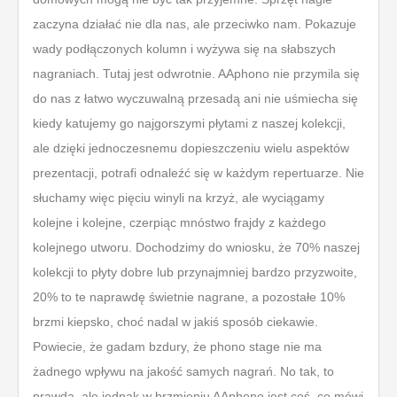
zaczyna działać nie dla nas, ale przeciwko nam. Pokazuje
wady podłączonych kolumn i wyżywa się na słabszych
nagraniach. Tutaj jest odwrotnie. AAphono nie przymila się
do nas z łatwo wyczuwalną przesadą ani nie uśmiecha się
kiedy katujemy go najgorszymi płytami z naszej kolekcji,
ale dzięki jednoczesnemu dopieszczeniu wielu aspektów
prezentacji, potrafi odnaleźć się w każdym repertuarze. Nie
słuchamy więc pięciu winyli na krzyż, ale wyciągamy
kolejne i kolejne, czerpiąc mnóstwo frajdy z każdego
kolejnego utworu. Dochodzimy do wniosku, że 70% naszej
kolekcji to płyty dobre lub przynajmniej bardzo przyzwoite,
20% to te naprawdę świetnie nagrane, a pozostałe 10%
brzmi kiepsko, choć nadal w jakiś sposób ciekawie.
Powiecie, że gadam bzdury, że phono stage nie ma
żadnego wpływu na jakość samych nagrań. No tak, to
prawda, ale jednak w brzmieniu AAphono jest coś, co mówi