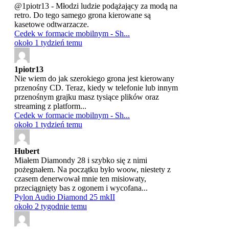
@1piotr13 - Młodzi ludzie podążający za modą na
retro. Do tego samego grona kierowane są
kasetowe odtwarzacze.
Cedek w formacie mobilnym - Sh...
około 1 tydzień temu
1piotr13
Nie wiem do jak szerokiego grona jest kierowany
przenośny CD. Teraz, kiedy w telefonie lub innym
przenośnym grajku masz tysiące plików oraz
streaming z platform...
Cedek w formacie mobilnym - Sh...
około 1 tydzień temu
Hubert
Miałem Diamondy 28 i szybko się z nimi
pożegnałem. Na początku było woow, niestety z
czasem denerwował mnie ten misiowaty,
przeciągnięty bas z ogonem i wycofana...
Pylon Audio Diamond 25 mkII
około 2 tygodnie temu