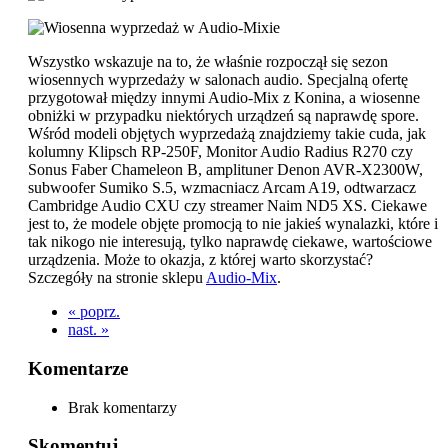
Wszystko wskazuje na to, że właśnie rozpoczął się sezon
wiosennych wyprzedaży w salonach audio. Specjalną ofertę
przygotował między innymi Audio-Mix z Konina, a wiosenne
obniżki w przypadku niektórych urządzeń są naprawdę spore.
Wśród modeli objętych wyprzedażą znajdziemy takie cuda, jak
kolumny Klipsch RP-250F, Monitor Audio Radius R270 czy
Sonus Faber Chameleon B, amplituner Denon AVR-X2300W,
subwoofer Sumiko S.5, wzmacniacz Arcam A19, odtwarzacz
Cambridge Audio CXU czy streamer Naim ND5 XS. Ciekawe
jest to, że modele objęte promocją to nie jakieś wynalazki, które i
tak nikogo nie interesują, tylko naprawdę ciekawe, wartościowe
urządzenia. Może to okazja, z której warto skorzystać?
Szczegóły na stronie sklepu
Audio-Mix
.
« poprz.
nast. »
Komentarze
Brak komentarzy
Skomentuj