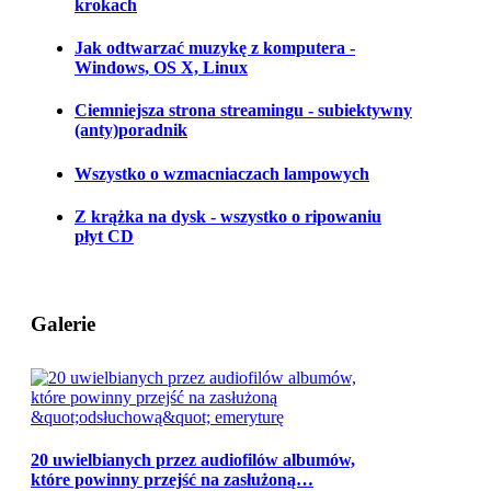
krokach
Jak odtwarzać muzykę z komputera -
Windows, OS X, Linux
Ciemniejsza strona streamingu - subiektywny
(anty)poradnik
Wszystko o wzmacniaczach lampowych
Z krążka na dysk - wszystko o ripowaniu
płyt CD
Galerie
20 uwielbianych przez audiofilów albumów,
które powinny przejść na zasłużoną…