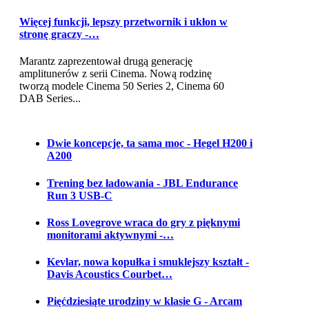
Więcej funkcji, lepszy przetwornik i ukłon w
stronę graczy -…
Marantz zaprezentował drugą generację
amplitunerów z serii Cinema. Nową rodzinę
tworzą modele Cinema 50 Series 2, Cinema 60
DAB Series...
Dwie koncepcje, ta sama moc - Hegel H200 i
A200
Trening bez ładowania - JBL Endurance
Run 3 USB-C
Ross Lovegrove wraca do gry z pięknymi
monitorami aktywnymi -…
Kevlar, nowa kopułka i smuklejszy kształt -
Davis Acoustics Courbet…
Pięćdziesiąte urodziny w klasie G - Arcam