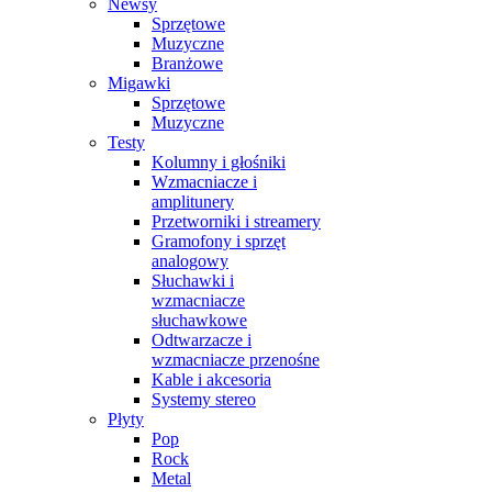
Newsy
Sprzętowe
Muzyczne
Branżowe
Migawki
Sprzętowe
Muzyczne
Testy
Kolumny i głośniki
Wzmacniacze i
amplitunery
Przetworniki i streamery
Gramofony i sprzęt
analogowy
Słuchawki i
wzmacniacze
słuchawkowe
Odtwarzacze i
wzmacniacze przenośne
Kable i akcesoria
Systemy stereo
Płyty
Pop
Rock
Metal