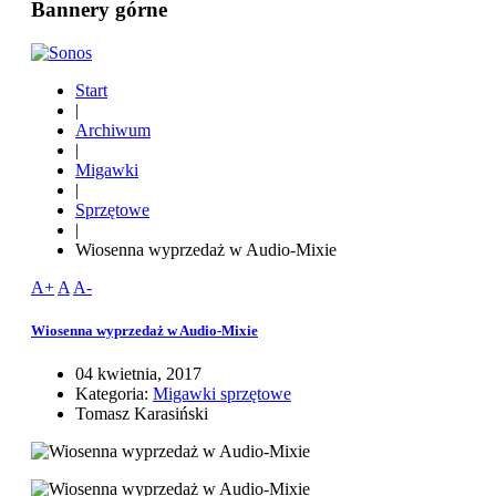
Bannery górne
Start
|
Archiwum
|
Migawki
|
Sprzętowe
|
Wiosenna wyprzedaż w Audio-Mixie
A+
A
A-
Wiosenna wyprzedaż w Audio-Mixie
04 kwietnia, 2017
Kategoria:
Migawki sprzętowe
Tomasz Karasiński