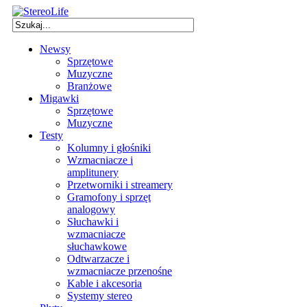
Newsy
Sprzętowe
Muzyczne
Branżowe
Migawki
Sprzętowe
Muzyczne
Testy
Kolumny i głośniki
Wzmacniacze i
amplitunery
Przetworniki i streamery
Gramofony i sprzęt
analogowy
Słuchawki i
wzmacniacze
słuchawkowe
Odtwarzacze i
wzmacniacze przenośne
Kable i akcesoria
Systemy stereo