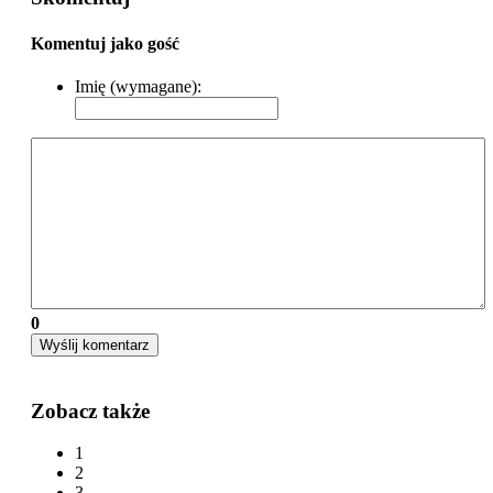
Komentuj jako gość
Imię (wymagane):
0
Wyślij komentarz
Zobacz także
1
2
3