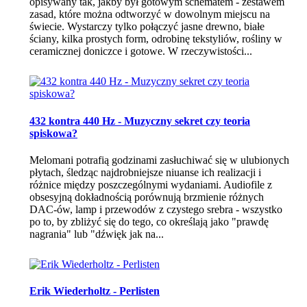
opisywany tak, jakby był gotowym schematem - zestawem
zasad, które można odtworzyć w dowolnym miejscu na
świecie. Wystarczy tylko połączyć jasne drewno, białe
ściany, kilka prostych form, odrobinę tekstyliów, rośliny w
ceramicznej doniczce i gotowe. W rzeczywistości...
432 kontra 440 Hz - Muzyczny sekret czy teoria
spiskowa?
Melomani potrafią godzinami zasłuchiwać się w ulubionych
płytach, śledząc najdrobniejsze niuanse ich realizacji i
różnice między poszczególnymi wydaniami. Audiofile z
obsesyjną dokładnością porównują brzmienie różnych
DAC-ów, lamp i przewodów z czystego srebra - wszystko
po to, by zbliżyć się do tego, co określają jako "prawdę
nagrania" lub "dźwięk jak na...
Erik Wiederholtz - Perlisten