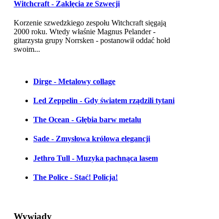
Witchcraft - Zaklęcia ze Szwecji
Korzenie szwedzkiego zespołu Witchcraft sięgają
2000 roku. Wtedy właśnie Magnus Pelander -
gitarzysta grupy Norrsken - postanowił oddać hołd
swoim...
Dirge - Metalowy collage
Led Zeppelin - Gdy światem rządzili tytani
The Ocean - Głębia barw metalu
Sade - Zmysłowa królowa elegancji
Jethro Tull - Muzyka pachnąca lasem
The Police - Stać! Policja!
Wywiady