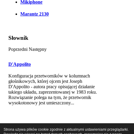
Mikiphone
Marantz 2130
Słownik
Poprzedni
Następny
D'Appolito
Konfiguracja przetworników w kolumnach
głośnikowych, której ojcem jest Joseph
D'Appolito - autora pracy opisującej działanie
takiego układu, zaprezentowanej w 1983 roku.
Rozwiązanie polega na tym, że przetwornik
wysokotonowy jest umieszczony...
Cytaty
Strona używa plików cookie zgodnie z aktualnymi ustawieniami przeglądarki.