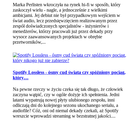
Marka Perlisten wkroczyła na rynek hi-fi w sposób, który
zaskoczył wielu - nagle, a jednocześnie z wielkimi
ambicjami. Jej debiut nie był przypadkowym wejściem w
świat audio, lecz przedsięwzięciem realizowanym przez
zespół doświadczonych specjalistów - inżynierów i
menedżerów, którzy pracowali już przez dekady przy
wysoce zaawansowanych projektach w obrębie
przetworników,...
Spotify Lossless - ósmy cud świata czy spóźniony pociąg,
który…
Na pewne rzeczy w życiu czeka się tak długo, że człowiek
zaczyna wątpić, czy w ogóle dożyje ich spełnienia. Jedni
latami wypatrują nowej płyty ulubionego zespołu, inni
odliczają dni do kolejnego sezonu ukochanego serialu, a
audiofile? Cóż, oni od niemal dekady czekali, aż Spotify
wreszcie wprowadzi streaming w bezstratnej jakości....