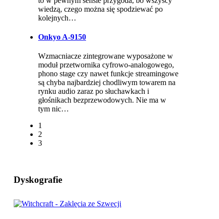
to w pewnym sensie przygoda, bo wszyscy
wiedzą, czego można się spodziewać po
kolejnych…
Onkyo A-9150
Wzmacniacze zintegrowane wyposażone w
moduł przetwornika cyfrowo-analogowego,
phono stage czy nawet funkcje streamingowe
są chyba najbardziej chodliwym towarem na
rynku audio zaraz po słuchawkach i
głośnikach bezprzewodowych. Nie ma w
tym nic…
1
2
3
Dyskografie