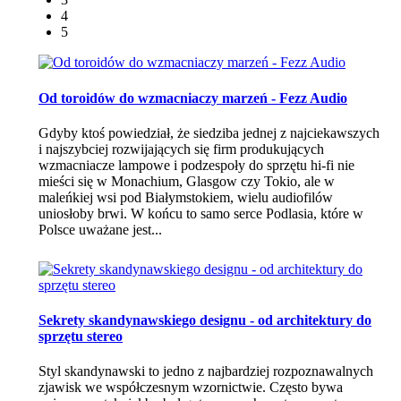
4
5
Od toroidów do wzmacniaczy marzeń - Fezz Audio
Gdyby ktoś powiedział, że siedziba jednej z najciekawszych
i najszybciej rozwijających się firm produkujących
wzmacniacze lampowe i podzespoły do sprzętu hi-fi nie
mieści się w Monachium, Glasgow czy Tokio, ale w
maleńkiej wsi pod Białymstokiem, wielu audiofilów
uniosłoby brwi. W końcu to samo serce Podlasia, które w
Polsce uważane jest...
Sekrety skandynawskiego designu - od architektury do
sprzętu stereo
Styl skandynawski to jedno z najbardziej rozpoznawalnych
zjawisk we współczesnym wzornictwie. Często bywa