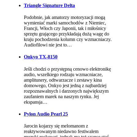
Triangle Signature Delta
Podobnie, jak amatorzy motoryzacji mogą
wymieniać marki samochodów z Niemiec,
Francji, Włoch czy Japonii, tak i miłośnicy
sprzętu grającego przykładają dużą wagę do
kraju pochodzenia kolumn czy wzmacniaczy.
Audiofilowi nie jest to…
Onkyo TX-8150
Jeśli chodzi o przystępną cenowo elektronikę
audio, wszelkiego rodzaju wzmacniacze,
amplitunery, odtwarzacze i zestawy kina
domowego, Onkyo jest jedną z najbardziej
rozpoznawalnych i darzonych największym
zaufaniem marek na naszym rynku. Jej
ekspansja…
Pylon Audio Pearl 25
Jarocin kojarzy się melomanom z
reaktywowanym niedawno festiwalem
muzyki rockowej, jednak ma też szansę stać