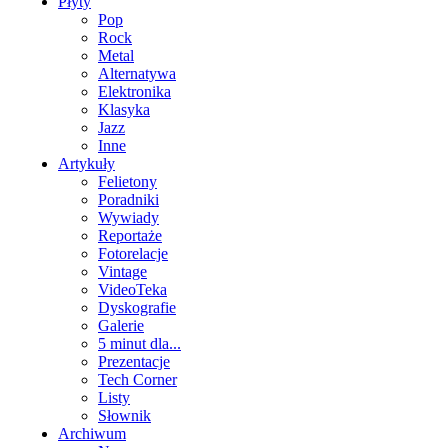
Płyty
Pop
Rock
Metal
Alternatywa
Elektronika
Klasyka
Jazz
Inne
Artykuły
Felietony
Poradniki
Wywiady
Reportaże
Fotorelacje
Vintage
VideoTeka
Dyskografie
Galerie
5 minut dla...
Prezentacje
Tech Corner
Listy
Słownik
Archiwum