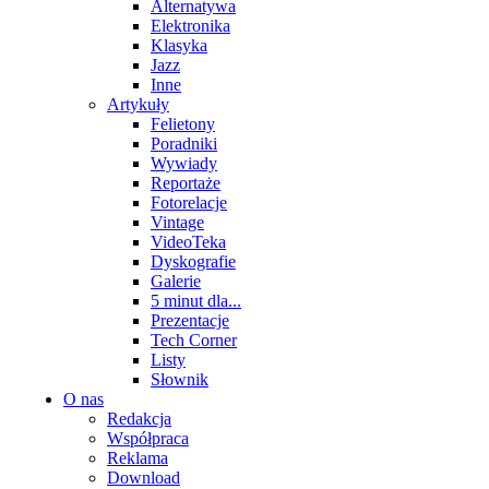
Alternatywa
Elektronika
Klasyka
Jazz
Inne
Artykuły
Felietony
Poradniki
Wywiady
Reportaże
Fotorelacje
Vintage
VideoTeka
Dyskografie
Galerie
5 minut dla...
Prezentacje
Tech Corner
Listy
Słownik
O nas
Redakcja
Współpraca
Reklama
Download