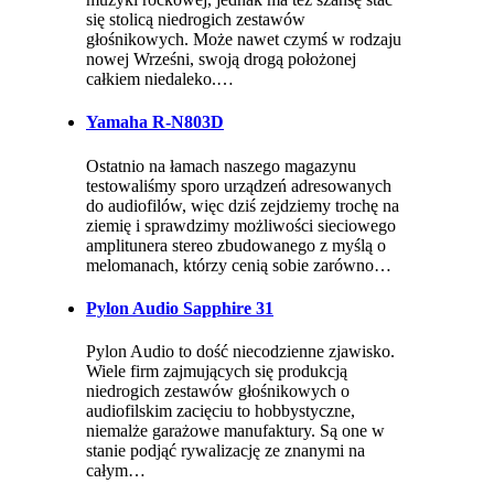
się stolicą niedrogich zestawów
głośnikowych. Może nawet czymś w rodzaju
nowej Wrześni, swoją drogą położonej
całkiem niedaleko.…
Yamaha R-N803D
Ostatnio na łamach naszego magazynu
testowaliśmy sporo urządzeń adresowanych
do audiofilów, więc dziś zejdziemy trochę na
ziemię i sprawdzimy możliwości sieciowego
amplitunera stereo zbudowanego z myślą o
melomanach, którzy cenią sobie zarówno…
Pylon Audio Sapphire 31
Pylon Audio to dość niecodzienne zjawisko.
Wiele firm zajmujących się produkcją
niedrogich zestawów głośnikowych o
audiofilskim zacięciu to hobbystyczne,
niemalże garażowe manufaktury. Są one w
stanie podjąć rywalizację ze znanymi na
całym…