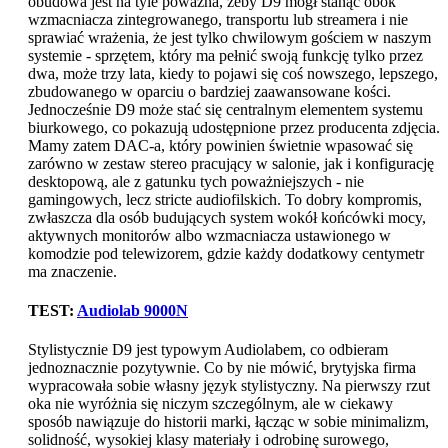
obudowa jest na tyle poważna, żeby D9 mógł stanąć obok
wzmacniacza zintegrowanego, transportu lub streamera i nie
sprawiać wrażenia, że jest tylko chwilowym gościem w naszym
systemie - sprzętem, który ma pełnić swoją funkcję tylko przez
dwa, może trzy lata, kiedy to pojawi się coś nowszego, lepszego,
zbudowanego w oparciu o bardziej zaawansowane kości.
Jednocześnie D9 może stać się centralnym elementem systemu
biurkowego, co pokazują udostępnione przez producenta zdjęcia.
Mamy zatem DAC-a, który powinien świetnie wpasować się
zarówno w zestaw stereo pracujący w salonie, jak i konfigurację
desktopową, ale z gatunku tych poważniejszych - nie
gamingowych, lecz stricte audiofilskich. To dobry kompromis,
zwłaszcza dla osób budujących system wokół końcówki mocy,
aktywnych monitorów albo wzmacniacza ustawionego w
komodzie pod telewizorem, gdzie każdy dodatkowy centymetr
ma znaczenie.
TEST:
Audiolab 9000N
Stylistycznie D9 jest typowym Audiolabem, co odbieram
jednoznacznie pozytywnie. Co by nie mówić, brytyjska firma
wypracowała sobie własny język stylistyczny. Na pierwszy rzut
oka nie wyróżnia się niczym szczególnym, ale w ciekawy
sposób nawiązuje do historii marki, łącząc w sobie minimalizm,
solidność, wysokiej klasy materiały i odrobinę surowego,