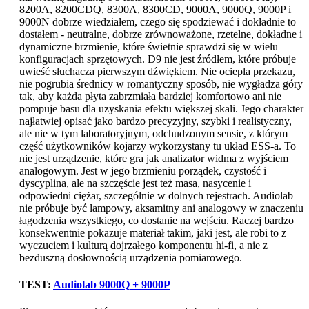
8200A, 8200CDQ, 8300A, 8300CD, 9000A, 9000Q, 9000P i
9000N dobrze wiedziałem, czego się spodziewać i dokładnie to
dostałem - neutralne, dobrze zrównoważone, rzetelne, dokładne i
dynamiczne brzmienie, które świetnie sprawdzi się w wielu
konfiguracjach sprzętowych. D9 nie jest źródłem, które próbuje
uwieść słuchacza pierwszym dźwiękiem. Nie ociepla przekazu,
nie pogrubia średnicy w romantyczny sposób, nie wygładza góry
tak, aby każda płyta zabrzmiała bardziej komfortowo ani nie
pompuje basu dla uzyskania efektu większej skali. Jego charakter
najłatwiej opisać jako bardzo precyzyjny, szybki i realistyczny,
ale nie w tym laboratoryjnym, odchudzonym sensie, z którym
część użytkowników kojarzy wykorzystany tu układ ESS-a. To
nie jest urządzenie, które gra jak analizator widma z wyjściem
analogowym. Jest w jego brzmieniu porządek, czystość i
dyscyplina, ale na szczęście jest też masa, nasycenie i
odpowiedni ciężar, szczególnie w dolnych rejestrach. Audiolab
nie próbuje być lampowy, aksamitny ani analogowy w znaczeniu
łagodzenia wszystkiego, co dostanie na wejściu. Raczej bardzo
konsekwentnie pokazuje materiał takim, jaki jest, ale robi to z
wyczuciem i kulturą dojrzałego komponentu hi-fi, a nie z
bezduszną dosłownością urządzenia pomiarowego.
TEST:
Audiolab 9000Q + 9000P