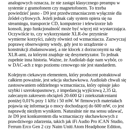
analogowych oznacza, że nie zastąpi klasycznego preampu w
systemie z gramofonem czy magnetofonem. To trzeba
powiedzieć jasno - D9 jest przedwzmacniaczem wyłącznie dla
źródeł cyfrowych. Jeżeli jednak cały system opiera się na
streamingu, transporcie CD, komputerze i telewizorze lub
konsoli, jego funkcjonalność może być więcej niż wystarczająca.
Oczywiście to, czy wykorzystanie XLR-ów przyniesie
wymierne korzyści, zależy również od wzmacniacza. Zazwyczaj
poprawę obserwujemy wtedy, gdy jest to urządzenie o
konstrukcji zbalansowanej, a nie klocek z dorzuconymi na siłę
XLR-ami, za którymi znajduje się desymetryzator. To jednak
zupełnie inna historia. Ważne, że Audiolab daje nam wybór, co
w DAC-ach z tego poziomu cenowego nie jest standardem.
Kolejnym ciekawym elementem, który producent potraktował
całkiem poważnie, jest sekcja słuchawkowa. Audiolab chwali się
zastosowaniem oddzielnego wzmacniacza, który opisuje jako
szybki i szerokopasmowy, z impedancją wyjściową 2,35 Ω,
zalecanym zakresem obciążeń 20-600 Ω i zniekształceniami
poniżej 0,01% przy 1 kHz i 50 mW. W firmowych materiałach
pojawia się informacja o mocy dochodzącej do 600 mW, co jest
naprawdę niezłym wynikiem. Naturalnie nie ma sensu udawać,
że D9 jest konkurentem dla wzmacniaczy słuchawkowych z
prawdziwego zdarzenia, takich jak iFi Audio Pro iCAN Studio,
Ferrum Erco Gen 2 czy Naim Uniti Atom Headphone Edition,