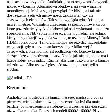
napisać, bo w przypadku Audiolaba jest to oczywistość - wysoka
jakość wykonania. Aluminiowa obudowa sprawia wrażenie
monolitycznej. Można się jej przyglądać z bliska, a i tak nie
dostrzeżemy żadnych nierówności, zakrzywień czy źle
spasowanych elementów. Tak samo wygląda tylna ścianka, a
nawet wnętrze. Widziałem urządzenia za pięciocyfrowe kwoty,
które pozazdrościłyby Audiolabowi jakości wykonania, montażu
i opakowania. Niby sprzęt ma grać, a nie wyglądać, ale jednak
kiedy "przy okazji" wygląda świetnie, to też miło. Minusy? Brak
HDMI i brak pilota. Ten drugi mógłby się przydać, szczególnie
w sytuacji, gdy na przemian korzystamy z kilku wejść
cyfrowych, a przetwornik jest podłączony do końcówki mocy,
służąc także za przedwzmacniacz. No ale jak nie ma, to nie ma i
trzeba sobie jakoś radzić. Raz na jakiś czas ruszyć tyłek z kanapy
też zdrowo. Albo ustawić głośność raz i nie gmerać, tylko
słuchać.
Brzmienie
Audiolab nie występuje na łamach naszego magazynu po raz
pierwszy, więc odsłuch nowego przetwornika był dla mnie
bardziej potwierdzeniem wyrobionych wcześniej przypuszczeń
niż wielką zagadką. Po testach modeli 6000A, 6000A Play,