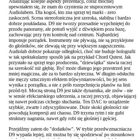
Analizując kolejne aspekty prezentacji, coraz mocniej
upewniałem się, że mam do czynienia ze stuprocentowym
Audiolabem. Dla kogoś, kto zna sprzęt tej marki - zero
zaskoczeń. Scena stereofoniczna jest szeroka, stabilna i bardzo
dobrze poukładana. D9 nie tworzy przesadnie wypchniętej do
przodu panoramy, ale potrafi wyjść z dźwiękiem poza bazę,
zachowując przy tym kontrolę nad centrum. Najbardziej
imponuje porządek. Instrumenty nie pływają, nie są przyklejone
do głośników, nie zlewają się przy większym zagęszczeniu.
Audiolab dobrze pokazuje odległości, choć nie buduje holografii
w tak spektakularny sposób jak na przykład Chord Qutest. Jak
przystało na sprzęt tego producenta, "dziewiątka" stawia raczej
na szerokość niż głębię. Być może dlatego jego przestrzeń jest
mniej magiczna, ale za to bardzo użyteczna. W długim odsłuchu
nie męczy sztucznym efektem trójwymiarowości, bo jej sens
wynika z porządku, a nie z prób rozepchnięcia planów na linii
przód-tył. Mocną stroną D9 jest także dynamika, ale znów - nie
w sensie efekciarskiego uderzenia, a raczej precyzji, objawiającej
się nawet podczas cichego słuchania. Ten DAC to urządzenie
szybkie, zwarte i zdyscyplinowane. Duże skoki głośności nie
powodują kompresji ani chaosu. D9 trzyma rytm i nie gubi
struktury nagrania, nawet gdy robi się głośniej i gęściej.
Przejdźmy zatem do "dodatków". W trybie przedwzmacniacza
D9 wypada lepiej, niż można by się spodziewać po stosunkowo