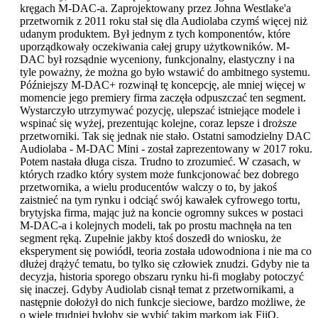
kręgach M-DAC-a. Zaprojektowany przez Johna Westlake'a
przetwornik z 2011 roku stał się dla Audiolaba czymś więcej niż
udanym produktem. Był jednym z tych komponentów, które
uporządkowały oczekiwania całej grupy użytkowników. M-
DAC był rozsądnie wyceniony, funkcjonalny, elastyczny i na
tyle poważny, że można go było wstawić do ambitnego systemu.
Późniejszy M-DAC+ rozwinął tę koncepcję, ale mniej więcej w
momencie jego premiery firma zaczęła odpuszczać ten segment.
Wystarczyło utrzymywać pozycję, ulepszać istniejące modele i
wspinać się wyżej, prezentując kolejne, coraz lepsze i droższe
przetworniki. Tak się jednak nie stało. Ostatni samodzielny DAC
Audiolaba - M-DAC Mini - został zaprezentowany w 2017 roku.
Potem nastała długa cisza. Trudno to zrozumieć. W czasach, w
których rzadko który system może funkcjonować bez dobrego
przetwornika, a wielu producentów walczy o to, by jakoś
zaistnieć na tym rynku i odciąć swój kawałek cyfrowego tortu,
brytyjska firma, mając już na koncie ogromny sukces w postaci
M-DAC-a i kolejnych modeli, tak po prostu machnęła na ten
segment ręką. Zupełnie jakby ktoś doszedł do wniosku, że
eksperyment się powiódł, teoria została udowodniona i nie ma co
dłużej drążyć tematu, bo tylko się człowiek znudzi. Gdyby nie ta
decyzja, historia sporego obszaru rynku hi-fi mogłaby potoczyć
się inaczej. Gdyby Audiolab cisnął temat z przetwornikami, a
następnie dołożył do nich funkcje sieciowe, bardzo możliwe, że
o wiele trudniej byłoby się wybić takim markom jak FiiO,