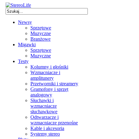
Newsy
Sprzętowe
Muzyczne
Branżowe
Migawki
Sprzętowe
Muzyczne
Testy
Kolumny i głośniki
Wzmacniacze i
amplitunery
Przetworniki i streamery
Gramofony i sprzęt
analogowy
Słuchawki i
wzmacniacze
słuchawkowe
Odtwarzacze i
wzmacniacze przenośne
Kable i akcesoria
Systemy stereo