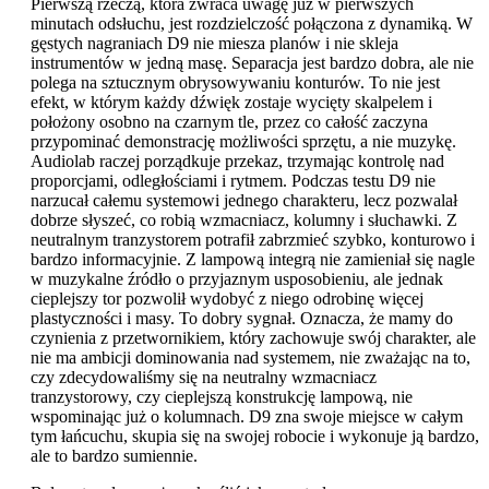
Pierwszą rzeczą, która zwraca uwagę już w pierwszych
minutach odsłuchu, jest rozdzielczość połączona z dynamiką. W
gęstych nagraniach D9 nie miesza planów i nie skleja
instrumentów w jedną masę. Separacja jest bardzo dobra, ale nie
polega na sztucznym obrysowywaniu konturów. To nie jest
efekt, w którym każdy dźwięk zostaje wycięty skalpelem i
położony osobno na czarnym tle, przez co całość zaczyna
przypominać demonstrację możliwości sprzętu, a nie muzykę.
Audiolab raczej porządkuje przekaz, trzymając kontrolę nad
proporcjami, odległościami i rytmem. Podczas testu D9 nie
narzucał całemu systemowi jednego charakteru, lecz pozwalał
dobrze słyszeć, co robią wzmacniacz, kolumny i słuchawki. Z
neutralnym tranzystorem potrafił zabrzmieć szybko, konturowo i
bardzo informacyjnie. Z lampową integrą nie zamieniał się nagle
w muzykalne źródło o przyjaznym usposobieniu, ale jednak
cieplejszy tor pozwolił wydobyć z niego odrobinę więcej
plastyczności i masy. To dobry sygnał. Oznacza, że mamy do
czynienia z przetwornikiem, który zachowuje swój charakter, ale
nie ma ambicji dominowania nad systemem, nie zważając na to,
czy zdecydowaliśmy się na neutralny wzmacniacz
tranzystorowy, czy cieplejszą konstrukcję lampową, nie
wspominając już o kolumnach. D9 zna swoje miejsce w całym
tym łańcuchu, skupia się na swojej robocie i wykonuje ją bardzo,
ale to bardzo sumiennie.