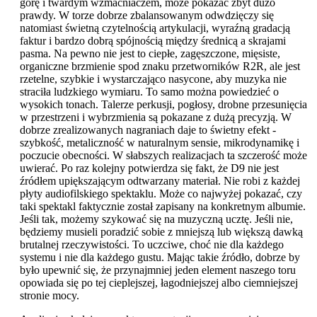
górę i twardym wzmacniaczem, może pokazać zbyt dużo
prawdy. W torze dobrze zbalansowanym odwdzięczy się
natomiast świetną czytelnością artykulacji, wyraźną gradacją
faktur i bardzo dobrą spójnością między średnicą a skrajami
pasma. Na pewno nie jest to ciepłe, zagęszczone, mięsiste,
organiczne brzmienie spod znaku przetworników R2R, ale jest
rzetelne, szybkie i wystarczająco nasycone, aby muzyka nie
straciła ludzkiego wymiaru. To samo można powiedzieć o
wysokich tonach. Talerze perkusji, pogłosy, drobne przesunięcia
w przestrzeni i wybrzmienia są pokazane z dużą precyzją. W
dobrze zrealizowanych nagraniach daje to świetny efekt -
szybkość, metaliczność w naturalnym sensie, mikrodynamikę i
poczucie obecności. W słabszych realizacjach ta szczerość może
uwierać. Po raz kolejny potwierdza się fakt, że D9 nie jest
źródłem upiększającym odtwarzany materiał. Nie robi z każdej
płyty audiofilskiego spektaklu. Może co najwyżej pokazać, czy
taki spektakl faktycznie został zapisany na konkretnym albumie.
Jeśli tak, możemy szykować się na muzyczną ucztę. Jeśli nie,
będziemy musieli poradzić sobie z mniejszą lub większą dawką
brutalnej rzeczywistości. To uczciwe, choć nie dla każdego
systemu i nie dla każdego gustu. Mając takie źródło, dobrze by
było upewnić się, że przynajmniej jeden element naszego toru
opowiada się po tej cieplejszej, łagodniejszej albo ciemniejszej
stronie mocy.