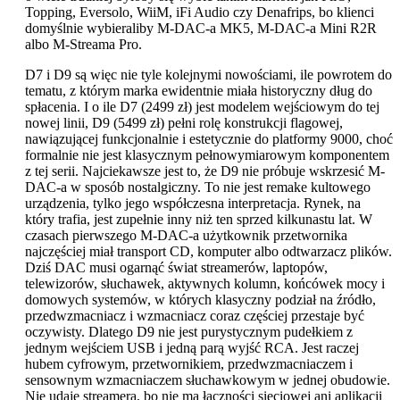
Topping, Eversolo, WiiM, iFi Audio czy Denafrips, bo klienci
domyślnie wybieraliby M-DAC-a MK5, M-DAC-a Mini R2R
albo M-Streama Pro.
D7 i D9 są więc nie tyle kolejnymi nowościami, ile powrotem do
tematu, z którym marka ewidentnie miała historyczny dług do
spłacenia. I o ile D7 (2499 zł) jest modelem wejściowym do tej
nowej linii, D9 (5499 zł) pełni rolę konstrukcji flagowej,
nawiązującej funkcjonalnie i estetycznie do platformy 9000, choć
formalnie nie jest klasycznym pełnowymiarowym komponentem
z tej serii. Najciekawsze jest to, że D9 nie próbuje wskrzesić M-
DAC-a w sposób nostalgiczny. To nie jest remake kultowego
urządzenia, tylko jego współczesna interpretacja. Rynek, na
który trafia, jest zupełnie inny niż ten sprzed kilkunastu lat. W
czasach pierwszego M-DAC-a użytkownik przetwornika
najczęściej miał transport CD, komputer albo odtwarzacz plików.
Dziś DAC musi ogarnąć świat streamerów, laptopów,
telewizorów, słuchawek, aktywnych kolumn, końcówek mocy i
domowych systemów, w których klasyczny podział na źródło,
przedwzmacniacz i wzmacniacz coraz częściej przestaje być
oczywisty. Dlatego D9 nie jest purystycznym pudełkiem z
jednym wejściem USB i jedną parą wyjść RCA. Jest raczej
hubem cyfrowym, przetwornikiem, przedwzmacniaczem i
sensownym wzmacniaczem słuchawkowym w jednej obudowie.
Nie udaje streamera, bo nie ma łączności sieciowej ani aplikacji