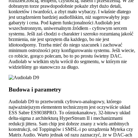
rozdzielczością, tempem, czystością, basem i przestrzenią. W źle
dobranym torze prawdopodobnie pokaże zbyt dużo detali,
konkretów i twardości, a zbyt mało wybaczy. I właśnie dlatego
jest urządzeniem bardziej audiofilskim, niż sugerowałyby jego
gabaryty i cena. Pod kątem funkcjonalności Audiolab jest
wszechstronnym, uniwersalnym źródłem - cyfrowym sercem
systemu. Jeśli zaś chodzi o charakter i szeroko rozumianą jakość
brzmienia, nie jest sprzętem dla każdego, bo nie jest
idiotoodporny. Trzeba mieć do niego szacunek i zachować
minimum ostrożności przy konfigurowaniu systemu. Jeśli wiecie,
co robicie, gorąco polecam, bo to po prostu świetny DAC.
Audiolab w wielkim stylu wrócił do segmentu, w którym nie
widzieliśmy go stanowczo za długo.
Budowa i parametry
Audiolab D9 to przetwornik cyfrowo-analogowy, którego
najważniejszym elementem technicznym jest oczywiście układ
ESS Sabre ES9038PRO. To ośmiokanałowy, 32-bitowy układ
delta-sigma z architekturą HyperStream II i mechanizmami
redukcji jittera. Sam chip jest dobrze znany z wielu ambitnych
konstrukcji, od Toppingów i SMSL-i po urządzenia Myteka czy
Matrix Audio. Warto jednak od razu zaznaczyć, że w DAC-ach