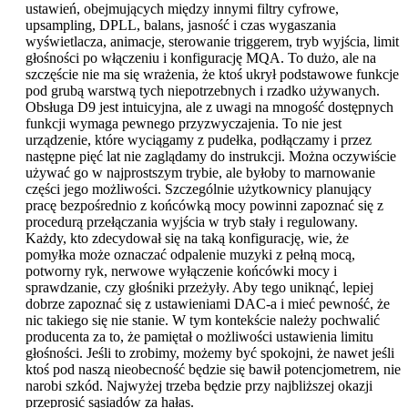
ustawień, obejmujących między innymi filtry cyfrowe,
upsampling, DPLL, balans, jasność i czas wygaszania
wyświetlacza, animacje, sterowanie triggerem, tryb wyjścia, limit
głośności po włączeniu i konfigurację MQA. To dużo, ale na
szczęście nie ma się wrażenia, że ktoś ukrył podstawowe funkcje
pod grubą warstwą tych niepotrzebnych i rzadko używanych.
Obsługa D9 jest intuicyjna, ale z uwagi na mnogość dostępnych
funkcji wymaga pewnego przyzwyczajenia. To nie jest
urządzenie, które wyciągamy z pudełka, podłączamy i przez
następne pięć lat nie zaglądamy do instrukcji. Można oczywiście
używać go w najprostszym trybie, ale byłoby to marnowanie
części jego możliwości. Szczególnie użytkownicy planujący
pracę bezpośrednio z końcówką mocy powinni zapoznać się z
procedurą przełączania wyjścia w tryb stały i regulowany.
Każdy, kto zdecydował się na taką konfigurację, wie, że
pomyłka może oznaczać odpalenie muzyki z pełną mocą,
potworny ryk, nerwowe wyłączenie końcówki mocy i
sprawdzanie, czy głośniki przeżyły. Aby tego uniknąć, lepiej
dobrze zapoznać się z ustawieniami DAC-a i mieć pewność, że
nic takiego się nie stanie. W tym kontekście należy pochwalić
producenta za to, że pamiętał o możliwości ustawienia limitu
głośności. Jeśli to zrobimy, możemy być spokojni, że nawet jeśli
ktoś pod naszą nieobecność będzie się bawił potencjometrem, nie
narobi szkód. Najwyżej trzeba będzie przy najbliższej okazji
przeprosić sąsiadów za hałas.