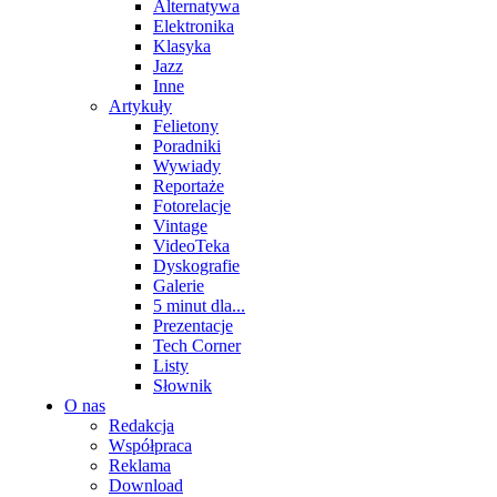
Alternatywa
Elektronika
Klasyka
Jazz
Inne
Artykuły
Felietony
Poradniki
Wywiady
Reportaże
Fotorelacje
Vintage
VideoTeka
Dyskografie
Galerie
5 minut dla...
Prezentacje
Tech Corner
Listy
Słownik
O nas
Redakcja
Współpraca
Reklama
Download