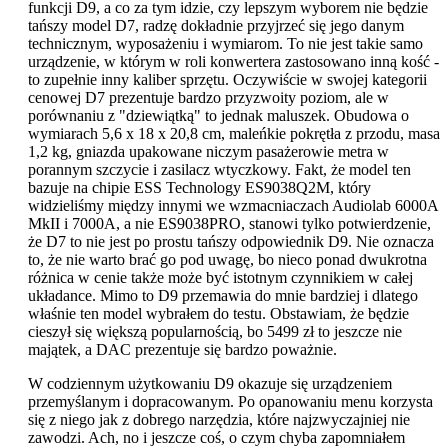
funkcji D9, a co za tym idzie, czy lepszym wyborem nie będzie
tańszy model D7, radzę dokładnie przyjrzeć się jego danym
technicznym, wyposażeniu i wymiarom. To nie jest takie samo
urządzenie, w którym w roli konwertera zastosowano inną kość -
to zupełnie inny kaliber sprzętu. Oczywiście w swojej kategorii
cenowej D7 prezentuje bardzo przyzwoity poziom, ale w
porównaniu z "dziewiątką" to jednak maluszek. Obudowa o
wymiarach 5,6 x 18 x 20,8 cm, maleńkie pokrętła z przodu, masa
1,2 kg, gniazda upakowane niczym pasażerowie metra w
porannym szczycie i zasilacz wtyczkowy. Fakt, że model ten
bazuje na chipie ESS Technology ES9038Q2M, który
widzieliśmy między innymi we wzmacniaczach Audiolab 6000A
MkII i 7000A, a nie ES9038PRO, stanowi tylko potwierdzenie,
że D7 to nie jest po prostu tańszy odpowiednik D9. Nie oznacza
to, że nie warto brać go pod uwagę, bo nieco ponad dwukrotna
różnica w cenie także może być istotnym czynnikiem w całej
układance. Mimo to D9 przemawia do mnie bardziej i dlatego
właśnie ten model wybrałem do testu. Obstawiam, że będzie
cieszył się większą popularnością, bo 5499 zł to jeszcze nie
majątek, a DAC prezentuje się bardzo poważnie.
W codziennym użytkowaniu D9 okazuje się urządzeniem
przemyślanym i dopracowanym. Po opanowaniu menu korzysta
się z niego jak z dobrego narzędzia, które najzwyczajniej nie
zawodzi. Ach, no i jeszcze coś, o czym chyba zapomniałem