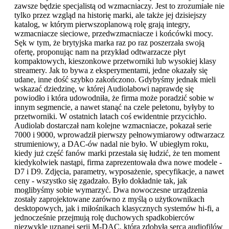
zawsze będzie specjalistą od wzmacniaczy. Jest to zrozumiałe nie
tylko przez wzgląd na historię marki, ale także jej dzisiejszy
katalog, w którym pierwszoplanową rolę grają integry,
wzmacniacze sieciowe, przedwzmacniacze i końcówki mocy.
Sęk w tym, że brytyjska marka raz po raz poszerzała swoją
ofertę, proponując nam na przykład odtwarzacze płyt
kompaktowych, kieszonkowe przetworniki lub wysokiej klasy
streamery. Jak to bywa z eksperymentami, jedne okazały się
udane, inne dość szybko zakończono. Gdybyśmy jednak mieli
wskazać dziedzinę, w której Audiolabowi naprawdę się
powiodło i która udowodniła, że firma może poradzić sobie w
innym segmencie, a nawet stanąć na czele peletonu, byłyby to
przetworniki. W ostatnich latach coś ewidentnie przycichło.
Audiolab dostarczał nam kolejne wzmacniacze, pokazał serie
7000 i 9000, wprowadził pierwszy pełnowymiarowy odtwarzacz
strumieniowy, a DAC-ów nadal nie było. W ubiegłym roku,
kiedy już część fanów marki przestała się łudzić, że ten moment
kiedykolwiek nastąpi, firma zaprezentowała dwa nowe modele -
D7 i D9. Zdjęcia, parametry, wyposażenie, specyfikacje, a nawet
ceny - wszystko się zgadzało. Było dokładnie tak, jak
moglibyśmy sobie wymarzyć. Dwa nowoczesne urządzenia
zostały zaprojektowane zarówno z myślą o użytkownikach
desktopowych, jak i miłośnikach klasycznych systemów hi-fi, a
jednocześnie przejmują rolę duchowych spadkobierców
niezwykle uznanej serii M-DAC, która zdobyła serca audiofilów