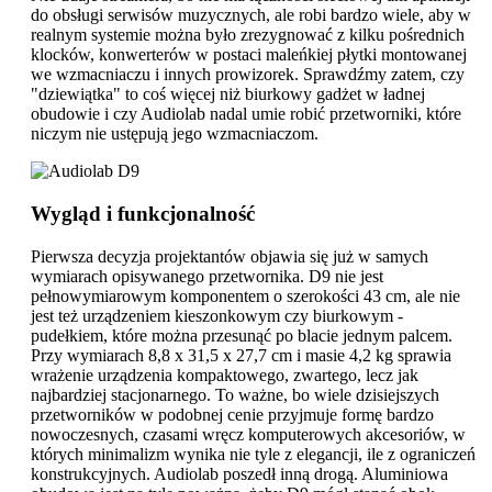
do obsługi serwisów muzycznych, ale robi bardzo wiele, aby w
realnym systemie można było zrezygnować z kilku pośrednich
klocków, konwerterów w postaci maleńkiej płytki montowanej
we wzmacniaczu i innych prowizorek. Sprawdźmy zatem, czy
"dziewiątka" to coś więcej niż biurkowy gadżet w ładnej
obudowie i czy Audiolab nadal umie robić przetworniki, które
niczym nie ustępują jego wzmacniaczom.
Wygląd i funkcjonalność
Pierwsza decyzja projektantów objawia się już w samych
wymiarach opisywanego przetwornika. D9 nie jest
pełnowymiarowym komponentem o szerokości 43 cm, ale nie
jest też urządzeniem kieszonkowym czy biurkowym -
pudełkiem, które można przesunąć po blacie jednym palcem.
Przy wymiarach 8,8 x 31,5 x 27,7 cm i masie 4,2 kg sprawia
wrażenie urządzenia kompaktowego, zwartego, lecz jak
najbardziej stacjonarnego. To ważne, bo wiele dzisiejszych
przetworników w podobnej cenie przyjmuje formę bardzo
nowoczesnych, czasami wręcz komputerowych akcesoriów, w
których minimalizm wynika nie tyle z elegancji, ile z ograniczeń
konstrukcyjnych. Audiolab poszedł inną drogą. Aluminiowa