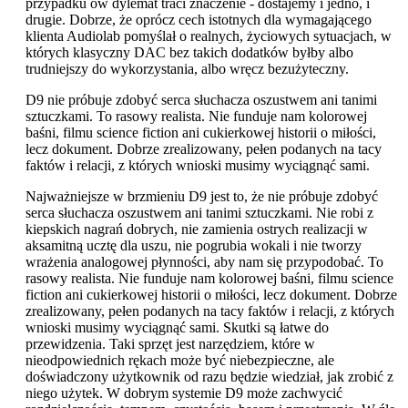
przypadku ów dylemat traci znaczenie - dostajemy i jedno, i
drugie. Dobrze, że oprócz cech istotnych dla wymagającego
klienta Audiolab pomyślał o realnych, życiowych sytuacjach, w
których klasyczny DAC bez takich dodatków byłby albo
trudniejszy do wykorzystania, albo wręcz bezużyteczny.
D9 nie próbuje zdobyć serca słuchacza oszustwem ani tanimi
sztuczkami. To rasowy realista. Nie funduje nam kolorowej
baśni, filmu science fiction ani cukierkowej historii o miłości,
lecz dokument. Dobrze zrealizowany, pełen podanych na tacy
faktów i relacji, z których wnioski musimy wyciągnąć sami.
Najważniejsze w brzmieniu D9 jest to, że nie próbuje zdobyć
serca słuchacza oszustwem ani tanimi sztuczkami. Nie robi z
kiepskich nagrań dobrych, nie zamienia ostrych realizacji w
aksamitną ucztę dla uszu, nie pogrubia wokali i nie tworzy
wrażenia analogowej płynności, aby nam się przypodobać. To
rasowy realista. Nie funduje nam kolorowej baśni, filmu science
fiction ani cukierkowej historii o miłości, lecz dokument. Dobrze
zrealizowany, pełen podanych na tacy faktów i relacji, z których
wnioski musimy wyciągnąć sami. Skutki są łatwe do
przewidzenia. Taki sprzęt jest narzędziem, które w
nieodpowiednich rękach może być niebezpieczne, ale
doświadczony użytkownik od razu będzie wiedział, jak zrobić z
niego użytek. W dobrym systemie D9 może zachwycić