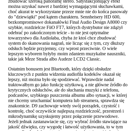
zbudować szeroką panoramę stereo. Satysfakcjonujący efekt
można uzyskać nawet z bardziej wymagającymi słuchawkami,
choć akurat te wykorzystane przeze mnie nie do końca pasowały
do "dziewiątki" pod kątem charakteru. Sennheisery HD 600,
bezkompromisowe dokanałówki Final Audio Design A8000 czy
szybkie, rozdzielcze FiiO FT7, których dystrybutor nie zdążył
odebrać po zakończonym teście - to nie jest optymalne
towarzystwo dla Audiolaba, chyba że ktoś chce zbudować
system do skanowania nagrań, nie licząc się z tym, czy dłuższy
odsłuch będzie przyjemny, czy wprost przeciwnie. O wiele
lepszym wyborem byłyby moim zdaniem muzykalne nauszniki,
takie jak Meze Strada albo Audeze LCD2 Classic.
Ostatnim bonusem jest Bluetooth, który dzięki obsłudze
kluczowych z punktu widzenia audiofila kodeków okazał się
lepszy, niż można było się spodziewać. Wprawdzie nadal
traktowałbym go jako funkcję użytkową, a nie główne źródło do
krytycznych odsłuchów, ale do słuchania muzyki z telefonu,
podcastów, szybkiego puszczenia albumu albo sytuacji, w której
nie chcemy uruchamiać komputera lub streamera, sprawdza się
znakomicie. D9 zachowuje wtedy swój porządek, czystość i
kontrolę, choć oczywiście najlepszą rozdzielczość, przestrzeń i
mikrodynamikę uzyskujemy przez połączenie przewodowe.
Jeżeli jednak zastanawiacie się, czy wybrać źródło stawiające na
jakość dźwięku, czy wygodę i łatwość użytkowania, to w tym