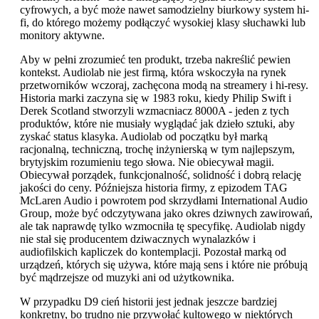
cyfrowych, a być może nawet samodzielny biurkowy system hi-
fi, do którego możemy podłączyć wysokiej klasy słuchawki lub
monitory aktywne.
Aby w pełni zrozumieć ten produkt, trzeba nakreślić pewien
kontekst. Audiolab nie jest firmą, która wskoczyła na rynek
przetworników wczoraj, zachęcona modą na streamery i hi-resy.
Historia marki zaczyna się w 1983 roku, kiedy Philip Swift i
Derek Scotland stworzyli wzmacniacz 8000A - jeden z tych
produktów, które nie musiały wyglądać jak dzieło sztuki, aby
zyskać status klasyka. Audiolab od początku był marką
racjonalną, techniczną, trochę inżynierską w tym najlepszym,
brytyjskim rozumieniu tego słowa. Nie obiecywał magii.
Obiecywał porządek, funkcjonalność, solidność i dobrą relację
jakości do ceny. Późniejsza historia firmy, z epizodem TAG
McLaren Audio i powrotem pod skrzydłami International Audio
Group, może być odczytywana jako okres dziwnych zawirowań,
ale tak naprawdę tylko wzmocniła tę specyfikę. Audiolab nigdy
nie stał się producentem dziwacznych wynalazków i
audiofilskich kapliczek do kontemplacji. Pozostał marką od
urządzeń, których się używa, które mają sens i które nie próbują
być mądrzejsze od muzyki ani od użytkownika.
W przypadku D9 cień historii jest jednak jeszcze bardziej
konkretny, bo trudno nie przywołać kultowego w niektórych