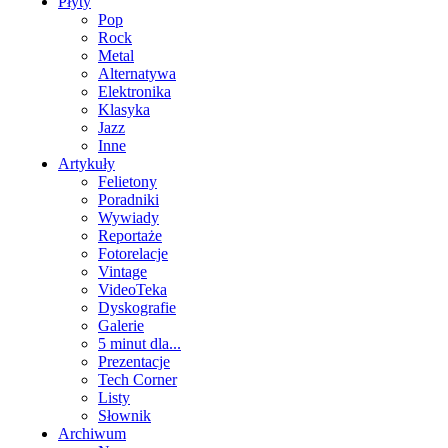
Płyty
Pop
Rock
Metal
Alternatywa
Elektronika
Klasyka
Jazz
Inne
Artykuły
Felietony
Poradniki
Wywiady
Reportaże
Fotorelacje
Vintage
VideoTeka
Dyskografie
Galerie
5 minut dla...
Prezentacje
Tech Corner
Listy
Słownik
Archiwum