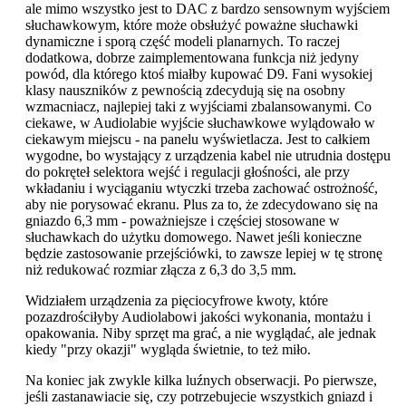
ale mimo wszystko jest to DAC z bardzo sensownym wyjściem
słuchawkowym, które może obsłużyć poważne słuchawki
dynamiczne i sporą część modeli planarnych. To raczej
dodatkowa, dobrze zaimplementowana funkcja niż jedyny
powód, dla którego ktoś miałby kupować D9. Fani wysokiej
klasy nauszników z pewnością zdecydują się na osobny
wzmacniacz, najlepiej taki z wyjściami zbalansowanymi. Co
ciekawe, w Audiolabie wyjście słuchawkowe wylądowało w
ciekawym miejscu - na panelu wyświetlacza. Jest to całkiem
wygodne, bo wystający z urządzenia kabel nie utrudnia dostępu
do pokręteł selektora wejść i regulacji głośności, ale przy
wkładaniu i wyciąganiu wtyczki trzeba zachować ostrożność,
aby nie porysować ekranu. Plus za to, że zdecydowano się na
gniazdo 6,3 mm - poważniejsze i częściej stosowane w
słuchawkach do użytku domowego. Nawet jeśli konieczne
będzie zastosowanie przejściówki, to zawsze lepiej w tę stronę
niż redukować rozmiar złącza z 6,3 do 3,5 mm.
Widziałem urządzenia za pięciocyfrowe kwoty, które
pozazdrościłyby Audiolabowi jakości wykonania, montażu i
opakowania. Niby sprzęt ma grać, a nie wyglądać, ale jednak
kiedy "przy okazji" wygląda świetnie, to też miło.
Na koniec jak zwykle kilka luźnych obserwacji. Po pierwsze,
jeśli zastanawiacie się, czy potrzebujecie wszystkich gniazd i