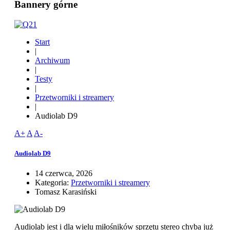
Bannery górne
Start
|
Archiwum
|
Testy
|
Przetworniki i streamery
|
Audiolab D9
A+
A
A-
Audiolab D9
14 czerwca, 2026
Kategoria:
Przetworniki i streamery
Tomasz Karasiński
Audiolab jest i dla wielu miłośników sprzętu stereo chyba już