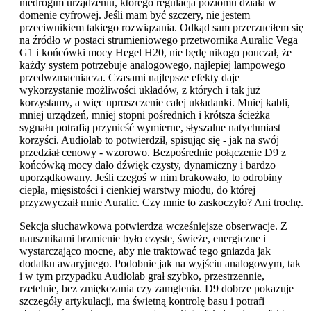
niedrogim urządzeniu, którego regulacja poziomu działa w
domenie cyfrowej. Jeśli mam być szczery, nie jestem
przeciwnikiem takiego rozwiązania. Odkąd sam przerzuciłem się
na źródło w postaci strumieniowego przetwornika Auralic Vega
G1 i końcówki mocy Hegel H20, nie będę nikogo pouczał, że
każdy system potrzebuje analogowego, najlepiej lampowego
przedwzmacniacza. Czasami najlepsze efekty daje
wykorzystanie możliwości układów, z których i tak już
korzystamy, a więc uproszczenie całej układanki. Mniej kabli,
mniej urządzeń, mniej stopni pośrednich i krótsza ścieżka
sygnału potrafią przynieść wymierne, słyszalne natychmiast
korzyści. Audiolab to potwierdził, spisując się - jak na swój
przedział cenowy - wzorowo. Bezpośrednie połączenie D9 z
końcówką mocy dało dźwięk czysty, dynamiczny i bardzo
uporządkowany. Jeśli czegoś w nim brakowało, to odrobiny
ciepła, mięsistości i cienkiej warstwy miodu, do której
przyzwyczaił mnie Auralic. Czy mnie to zaskoczyło? Ani trochę.
Sekcja słuchawkowa potwierdza wcześniejsze obserwacje. Z
nausznikami brzmienie było czyste, świeże, energiczne i
wystarczająco mocne, aby nie traktować tego gniazda jak
dodatku awaryjnego. Podobnie jak na wyjściu analogowym, tak
i w tym przypadku Audiolab grał szybko, przestrzennie,
rzetelnie, bez zmiękczania czy zamglenia. D9 dobrze pokazuje
szczegóły artykulacji, ma świetną kontrolę basu i potrafi