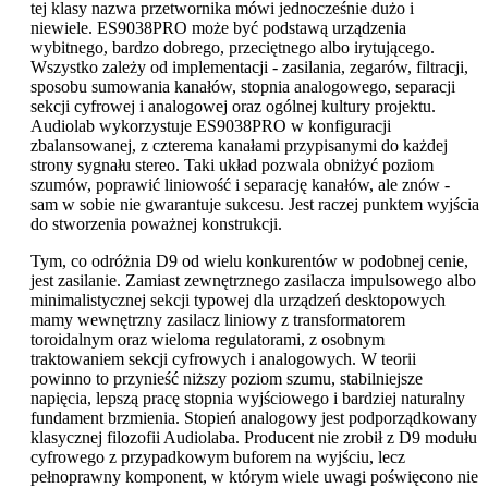
tej klasy nazwa przetwornika mówi jednocześnie dużo i
niewiele. ES9038PRO może być podstawą urządzenia
wybitnego, bardzo dobrego, przeciętnego albo irytującego.
Wszystko zależy od implementacji - zasilania, zegarów, filtracji,
sposobu sumowania kanałów, stopnia analogowego, separacji
sekcji cyfrowej i analogowej oraz ogólnej kultury projektu.
Audiolab wykorzystuje ES9038PRO w konfiguracji
zbalansowanej, z czterema kanałami przypisanymi do każdej
strony sygnału stereo. Taki układ pozwala obniżyć poziom
szumów, poprawić liniowość i separację kanałów, ale znów -
sam w sobie nie gwarantuje sukcesu. Jest raczej punktem wyjścia
do stworzenia poważnej konstrukcji.
Tym, co odróżnia D9 od wielu konkurentów w podobnej cenie,
jest zasilanie. Zamiast zewnętrznego zasilacza impulsowego albo
minimalistycznej sekcji typowej dla urządzeń desktopowych
mamy wewnętrzny zasilacz liniowy z transformatorem
toroidalnym oraz wieloma regulatorami, z osobnym
traktowaniem sekcji cyfrowych i analogowych. W teorii
powinno to przynieść niższy poziom szumu, stabilniejsze
napięcia, lepszą pracę stopnia wyjściowego i bardziej naturalny
fundament brzmienia. Stopień analogowy jest podporządkowany
klasycznej filozofii Audiolaba. Producent nie zrobił z D9 modułu
cyfrowego z przypadkowym buforem na wyjściu, lecz
pełnoprawny komponent, w którym wiele uwagi poświęcono nie