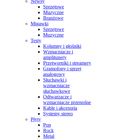
Newsy
Sprzętowe
Muzyczne
Branżowe
Migawki
Sprzętowe
Muzyczne
Testy
Kolumny i głośniki
Wzmacniacze i
amplitunery
Przetworniki i streamery
Gramofony i sprzęt
analogowy
Słuchawki i
wzmacniacze
słuchawkowe
Odtwarzacze i
wzmacniacze przenośne
Kable i akcesoria
Systemy stereo
Płyty
Pop
Rock
Metal