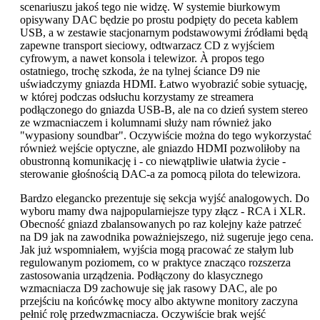
scenariuszu jakoś tego nie widzę. W systemie biurkowym
opisywany DAC będzie po prostu podpięty do peceta kablem
USB, a w zestawie stacjonarnym podstawowymi źródłami będą
zapewne transport sieciowy, odtwarzacz CD z wyjściem
cyfrowym, a nawet konsola i telewizor. À propos tego
ostatniego, trochę szkoda, że na tylnej ściance D9 nie
uświadczymy gniazda HDMI. Łatwo wyobrazić sobie sytuację,
w której podczas odsłuchu korzystamy ze streamera
podłączonego do gniazda USB-B, ale na co dzień system stereo
ze wzmacniaczem i kolumnami służy nam również jako
"wypasiony soundbar". Oczywiście można do tego wykorzystać
również wejście optyczne, ale gniazdo HDMI pozwoliłoby na
obustronną komunikację i - co niewątpliwie ułatwia życie -
sterowanie głośnością DAC-a za pomocą pilota do telewizora.
Bardzo elegancko prezentuje się sekcja wyjść analogowych. Do
wyboru mamy dwa najpopularniejsze typy złącz - RCA i XLR.
Obecność gniazd zbalansowanych po raz kolejny każe patrzeć
na D9 jak na zawodnika poważniejszego, niż sugeruje jego cena.
Jak już wspomniałem, wyjścia mogą pracować ze stałym lub
regulowanym poziomem, co w praktyce znacząco rozszerza
zastosowania urządzenia. Podłączony do klasycznego
wzmacniacza D9 zachowuje się jak rasowy DAC, ale po
przejściu na końcówkę mocy albo aktywne monitory zaczyna
pełnić rolę przedwzmacniacza. Oczywiście brak wejść