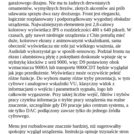
garażowego dizajnu. Nie ma tu żadnych drewnianych
ornamentów, wymyślnych frezów, złotych akcentów ani prób
udawania sprzętu dwa razy droższego. Front jest elegancki,
logicznie rozplanowany i podporządkowany wygodnej obsłudze
urządzenia. Najważniejszym elementem jest 2,8-calowy
kolorowy wyświetlacz IPS o rozdzielczości 480 x 640 pikseli. W
czasach, gdy nawet niedrogie urządzenia z Chin potrafią mieć
duże, kolorowe ekrany z animowanymi wskaźnikami, sama
obecność wyświetlacza nie robi już wielkiego wrażenia, ale
Audiolab wykorzystał go w sposób sensowny. Podział frontu na
ekran i aluminiową płytę z pokrętłami doskonale wpisuje się w
stylistykę klocków z serii 9000, więc D9 postawiony obok
wzmacniacza 9000A lub transportu 9000CDT będzie wyglądał
jak jego przedłużenie. Wyświetlacz może oczywiście pełnić
różne funkcje. Do wyboru mamy różne tryby prezentacji, w tym
cyfrowe i analogowe wskaźniki VU, klasyczny widok z
informacjami o wejściu i parametrach sygnału, logo lub
całkowite wygaszenie. Przy takiej liczbie wejść, filtrów i trybów
pracy czytelna informacja o trybie pracy urządzenia ma realne
znaczenie, szczególnie gdy D9 pracuje jako centrum systemu, a
nie tylko DAC podłączony zawsze tylko do jednego źródła
cyfrowego.
Menu jest rozbudowane znacznie bardziej, niż sugerowałby
spokojny wygląd urządzenia. Instrukcja opisuje trzynaście stron