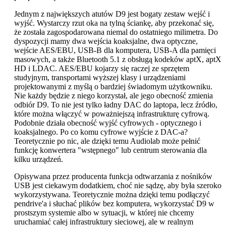
Jednym z największych atutów D9 jest bogaty zestaw wejść i
wyjść. Wystarczy rzut oka na tylną ściankę, aby przekonać się,
że została zagospodarowana niemal do ostatniego milimetra. Do
dyspozycji mamy dwa wejścia koaksjalne, dwa optyczne,
wejście AES/EBU, USB-B dla komputera, USB-A dla pamięci
masowych, a także Bluetooth 5.1 z obsługą kodeków aptX, aptX
HD i LDAC. AES/EBU kojarzy się raczej ze sprzętem
studyjnym, transportami wyższej klasy i urządzeniami
projektowanymi z myślą o bardziej świadomym użytkowniku.
Nie każdy będzie z niego korzystał, ale jego obecność zmienia
odbiór D9. To nie jest tylko ładny DAC do laptopa, lecz źródło,
które można włączyć w poważniejszą infrastrukturę cyfrową.
Podobnie działa obecność wyjść cyfrowych - optycznego i
koaksjalnego. Po co komu cyfrowe wyjście z DAC-a?
Teoretycznie po nic, ale dzięki temu Audiolab może pełnić
funkcję konwertera "wstępnego" lub centrum sterowania dla
kilku urządzeń.
Opisywana przez producenta funkcja odtwarzania z nośników
USB jest ciekawym dodatkiem, choć nie sądzę, aby była szeroko
wykorzystywana. Teoretycznie można dzięki temu podłączyć
pendrive'a i słuchać plików bez komputera, wykorzystać D9 w
prostszym systemie albo w sytuacji, w której nie chcemy
uruchamiać całej infrastruktury sieciowej, ale w realnym