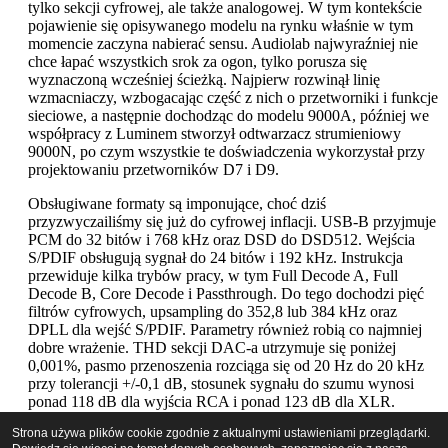
tylko sekcji cyfrowej, ale także analogowej. W tym kontekście
pojawienie się opisywanego modelu na rynku właśnie w tym
momencie zaczyna nabierać sensu. Audiolab najwyraźniej nie
chce łapać wszystkich srok za ogon, tylko porusza się
wyznaczoną wcześniej ścieżką. Najpierw rozwinął linię
wzmacniaczy, wzbogacając część z nich o przetworniki i funkcje
sieciowe, a następnie dochodząc do modelu 9000A, później we
współpracy z Luminem stworzył odtwarzacz strumieniowy
9000N, po czym wszystkie te doświadczenia wykorzystał przy
projektowaniu przetworników D7 i D9.
Obsługiwane formaty są imponujące, choć dziś
przyzwyczailiśmy się już do cyfrowej inflacji. USB-B przyjmuje
PCM do 32 bitów i 768 kHz oraz DSD do DSD512. Wejścia
S/PDIF obsługują sygnał do 24 bitów i 192 kHz. Instrukcja
przewiduje kilka trybów pracy, w tym Full Decode A, Full
Decode B, Core Decode i Passthrough. Do tego dochodzi pięć
filtrów cyfrowych, upsampling do 352,8 lub 384 kHz oraz
DPLL dla wejść S/PDIF. Parametry również robią co najmniej
dobre wrażenie. THD sekcji DAC-a utrzymuje się poniżej
0,001%, pasmo przenoszenia rozciąga się od 20 Hz do 20 kHz
przy tolerancji +/-0,1 dB, stosunek sygnału do szumu wynosi
ponad 118 dB dla wyjścia RCA i ponad 123 dB dla XLR.
Impedancja wyjściowa sekcji liniowej wynosi 120 Ω. Trzeba też
Strona używa plików cookie zgodnie z aktualnymi ustawieniami przeglądarki.
uczciwie oddzielić możliwości samego układu ES9038PRO od