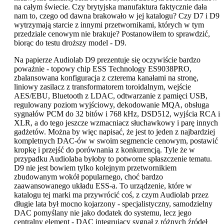
na całym świecie. Czy brytyjska manufaktura faktycznie dała
nam to, czego od dawna brakowało w jej katalogu? Czy D7 i D9
wytrzymają starcie z innymi przetwornikami, których w tym
przedziale cenowym nie brakuje? Postanowiłem to sprawdzić,
biorąc do testu droższy model - D9.
Na papierze Audiolab D9 prezentuje się oczywiście bardzo
poważnie - topowy chip ESS Technology ES9038PRO,
zbalansowana konfiguracja z czterema kanałami na stronę,
liniowy zasilacz z transformatorem toroidalnym, wejście
AES/EBU, Bluetooth z LDAC, odtwarzanie z pamięci USB,
regulowany poziom wyjściowy, dekodowanie MQA, obsługa
sygnałów PCM do 32 bitów i 768 kHz, DSD512, wyjścia RCA i
XLR, a do tego jeszcze wzmacniacz słuchawkowy i parę innych
gadżetów. Można by więc napisać, że jest to jeden z najbardziej
kompletnych DAC-ów w swoim segmencie cenowym, postawić
kropkę i przejść do porównania z konkurencją. Tyle że w
przypadku Audiolaba byłoby to potworne spłaszczenie tematu.
D9 nie jest bowiem tylko kolejnym przetwornikiem
zbudowanym wokół popularnego, choć bardzo
zaawansowanego układu ESS-a. To urządzenie, które w
katalogu tej marki ma przywrócić coś, z czym Audiolab przez
długie lata był mocno kojarzony - specjalistyczny, samodzielny
DAC pomyślany nie jako dodatek do systemu, lecz jego
centralny element - DAC integrujący sygnał z różnych źródeł