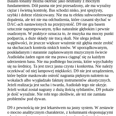
Balans tonalny można określić jako neutralny z mocnym
fundamentem. Dół pasma nie jest przesadzony, ale ma wyraźny
ciężar i świetną kontrolę. Bas schodzi nisko, jest sprężysty,
szybki i dobrze różnicowany. Nie ma tu efektu subwooferowego
dopalenia, ale też nie ma odchudzenia, które czasami słychać w
DAC-ach nastawionych na przejrzystość. D9 nie gra basem
sztucznie napompowanym, tylko naturalnie głębokim i pewnie
osadzonym. W praktyce oznacza to, że muzyka ma mocny punkt
podparcia, a duże składy nie tracą skali. Nie ulega jednak
wątpliwości, że jeszcze większe wrażenie niż głębia może zrobić
na słuchaczach kontrola niskich tonów. W uporządkowanym,
poukładanym i starannie zaplanowanym muzycznym świecie
Audiolaba żaden ogon nie ma prawa ciągnąć się za każdym
uderzeniem basu. Nie ma podbitego buczenia, które wpychałoby
się na średnicę. Ta jest rzecz jasna czysta i konkretna. Nie należy
oczekiwać od niej lampowej miękkości. D9 nie jest urządzeniem,
które będzie maskowało ostrość nagrania pięknym nalotem na
wokalach albo wygładzało fakturę instrumentów akustycznych.
Jeżeli realizacja jest sucha i twarda, Audiolab tego nie ukryje.
Jeżeli wokal został nagrany z dużą ilością sybilantów, D9 pokaże
je dość wyraźnie. Nie robi tego złośliwie, ale też nie zamiata
problemów pod dywan.
D9 z pewnością nie jest lekarstwem na jasny system. W zestawie
o mocno analitycznym charakterze, z kolumnami eksponującymi