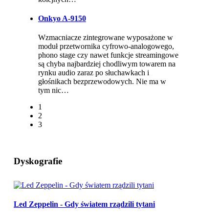
Onkyo A-9150
Wzmacniacze zintegrowane wyposażone w
moduł przetwornika cyfrowo-analogowego,
phono stage czy nawet funkcje streamingowe
są chyba najbardziej chodliwym towarem na
rynku audio zaraz po słuchawkach i
głośnikach bezprzewodowych. Nie ma w
tym nic…
1
2
3
Dyskografie
Led Zeppelin - Gdy światem rządzili tytani