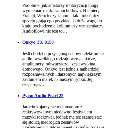
Podobnie, jak amatorzy motoryzacji mogą
wymieniać marki samochodów z Niemiec,
Francji, Włoch czy Japonii, tak i miłośnicy
sprzętu grającego przykładają dużą wagę do
kraju pochodzenia kolumn czy wzmacniaczy.
Audiofilowi nie jest to…
Onkyo TX-8150
Jeśli chodzi o przystępną cenowo elektronikę
audio, wszelkiego rodzaju wzmacniacze,
amplitunery, odtwarzacze i zestawy kina
domowego, Onkyo jest jedną z najbardziej
rozpoznawalnych i darzonych największym
zaufaniem marek na naszym rynku. Jej
ekspansja…
Pylon Audio Pearl 25
Jarocin kojarzy się melomanom z
reaktywowanym niedawno festiwalem
muzyki rockowej, jednak ma też szansę stać
się stolicą niedrogich zestawów
głośnikowych. Może nawet czymś w rodzaju