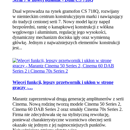
Dual wprowadza na rynek gramofon CS 718Q, rozwijany
w niemieckim centrum konstrukcyjnym marki i nawiązujący
do tradycji cenionej serii 7. Nowy model łączy napęd
bezpośredni, ramię o kanapkowej konstrukcji z włókna
węglowego i aluminium, regulację jego wysokości,
dynamiczny mechanizm docisku igły oraz wymienną
główkę. Jednym z najważniejszych elementów konstrukcji
jest...
Więcej funkcji, lepszy przetwornik i ukłon w stronę
graczy -…
Marantz zaprezentował drugą generację amplitunerów z serii
Cinema. Nową rodzinę tworzą modele Cinema 50 Series 2,
Cinema 60 DAB Series 2 oraz smukły Cinema 70s Series 2.
Firma nie zdecydowała się na stylistyczną rewolucję,
ponieważ charakterystyczne wzornictwo obecnej serii
okazało się jednym z jej najmocniejszych punktów.