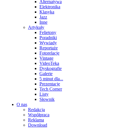
Alternatywa
Elektronika
Klasyka
Jazz
Inne
Artykuły
Felietony
Poradniki
Wywiady
Reportaże
Fotorelacje
Vintage
VideoTeka
Dyskografie
Galerie
5 minut dla...
Prezentacje
Tech Corner
Listy
Słownik
O nas
Redakcja
Współpraca
Reklama
Download