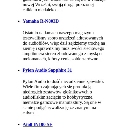
nowej Wrześni, swoją drogą położonej
całkiem niedaleko.…
Yamaha R-N803D
Ostatnio na łamach naszego magazynu
testowaliśmy sporo urządzeń adresowanych
do audiofilów, więc dziś zejdziemy trochę na
ziemię i sprawdzimy możliwości sieciowego
amplitunera stereo zbudowanego z myślą o
melomanach, którzy cenią sobie zarówno…
Pylon Audio Sapphire 31
Pylon Audio to dość niecodzienne zjawisko.
Wiele firm zajmujących się produkcją
niedrogich zestawów głośnikowych o
audiofilskim zacięciu to hobbystyczne,
niemalże garażowe manufaktury. Są one w
stanie podjąć rywalizację ze znanymi na
całym…
Atoll IN100 SE