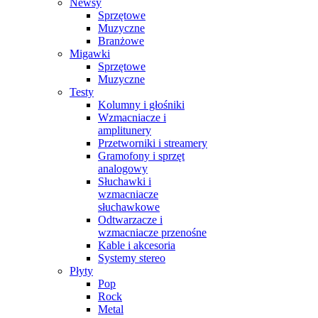
Newsy
Sprzętowe
Muzyczne
Branżowe
Migawki
Sprzętowe
Muzyczne
Testy
Kolumny i głośniki
Wzmacniacze i
amplitunery
Przetworniki i streamery
Gramofony i sprzęt
analogowy
Słuchawki i
wzmacniacze
słuchawkowe
Odtwarzacze i
wzmacniacze przenośne
Kable i akcesoria
Systemy stereo
Płyty
Pop
Rock
Metal