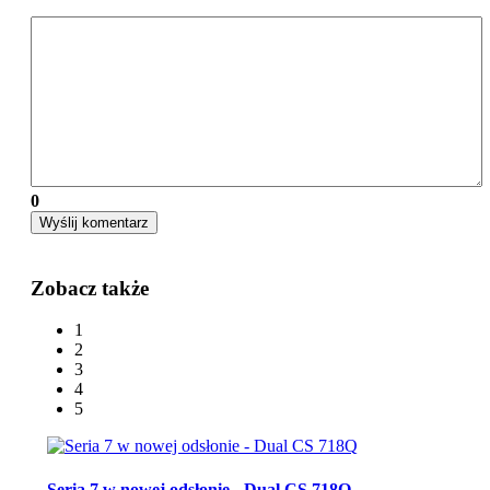
0
Wyślij komentarz
Zobacz także
1
2
3
4
5
Seria 7 w nowej odsłonie - Dual CS 718Q