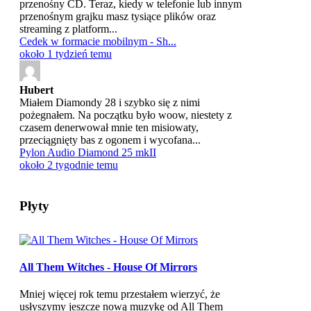
przenośny CD. Teraz, kiedy w telefonie lub innym
przenośnym grajku masz tysiące plików oraz
streaming z platform...
Cedek w formacie mobilnym - Sh...
około 1 tydzień temu
Hubert
Miałem Diamondy 28 i szybko się z nimi
pożegnałem. Na początku było woow, niestety z
czasem denerwował mnie ten misiowaty,
przeciągnięty bas z ogonem i wycofana...
Pylon Audio Diamond 25 mkII
około 2 tygodnie temu
Płyty
All Them Witches - House Of Mirrors
Mniej więcej rok temu przestałem wierzyć, że
usłyszymy jeszcze nową muzykę od All Them