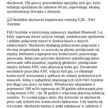
słuchawek. Dla graczy przewidziano specjalny tryb gry, który
redukuje opóźnienia do zaledwie 60 ms, zapewniając idealną
synchronizację dźwięku z obrazem.
FiiO Anytime wykorzystują najnowszy standard Bluetooth 5.4,
który zapewnia niższe zużycie energii, zredukowane opóźnienia
i stabilne połączenie nawet w środowiskach o dużych
zakłóceniach. Słuchawki obsługują jednoczesne połączenie z
dwoma urządzeniami, co pozwala na płynne przełączanie się
między telefonem a laptopem bez konieczności ponownego
parowania. Intuicyjne przyciski dotykowe umożliwiają łatwe
sterowanie odtwarzaniem, regulację głośności, przełączanie
między trybami ANC oraz aktywację trybu gry. Dwukrotne
naciśnięcie przycisku ANC włącza tryb gry, co eliminuje
konieczność korzystania z aplikacji do zmiany podstawowych
ustawień. Jedną z najbardziej imponujących cech FiiO Anytime
jest długi czas pracy na baterii. Wbudowany akumulator o
pojemności 500 mAh zapewnia do 58 godzin odtwarzania przy
wyłączonym ANC i do 38 godzin z włączoną aktywną redukcją
szumów. To wystarczająco dużo, aby korzystać ze słuchawek
przez cały tydzień bez konieczności ładowania. Gdy bateria się
wyczerpie, słuchawki można w pełni naładować w zaledwie 2