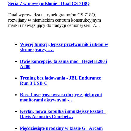
Seria 7 w nowej odsłonie - Dual CS 718Q
Dual wprowadza na rynek gramofon CS 718Q,
rozwijany w niemieckim centrum konstrukcyjnym
marki i nawiązujący do tradycji cenionej serii 7....
Więcej funkcji, lepszy przetwornik i ukłon w
stronę graczy -…
Dwie koncepcje, ta sama moc - Hegel H200 i
A200
Trening bez ładowania - JBL Endurance
Run 3 USB-C
Ross Lovegrove wraca do gry z pięknymi
monitorami aktywnymi -…
Kevlar, nowa kopułka i smuklejszy kształt -
Davis Acoustics Courbet…
Pięćdziesiąte urodziny w klasie G - Arcam