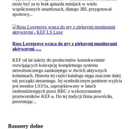
może być za to brak gniazda minijack w wielu
współczesnych smartfonach, dlatego JBL przygotował
sportowy...
Ross Lovegrove wraca do gry z pięknymi monitorami
aktywnymi -…
KEF od lat należy do producentów konsekwentnie
rozwijających koncepcję kompletnego systemu
stereofonicznego zamkniętego w dwóch aktywnych
kolumnach. Historia tej części katalogu sięga znacznie dalej
niż początki streamingu. Jej symbolicznym punktem wyjścia
jest monitor LS3/5a, zaprojektowany w latach
siedemdziesiątych przez BBC z wykorzystaniem
przetworników KEF-a. Do tej tradycji firma powróciła,
prezentując...
Bannery dolne