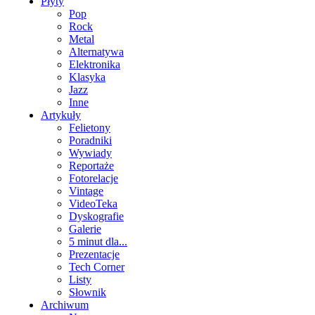
Płyty
Pop
Rock
Metal
Alternatywa
Elektronika
Klasyka
Jazz
Inne
Artykuły
Felietony
Poradniki
Wywiady
Reportaże
Fotorelacje
Vintage
VideoTeka
Dyskografie
Galerie
5 minut dla...
Prezentacje
Tech Corner
Listy
Słownik
Archiwum