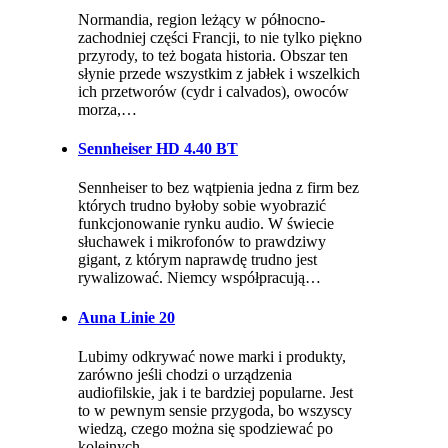
Normandia, region leżący w północno-
zachodniej części Francji, to nie tylko piękno
przyrody, to też bogata historia. Obszar ten
słynie przede wszystkim z jabłek i wszelkich
ich przetworów (cydr i calvados), owoców
morza,…
Sennheiser HD 4.40 BT
Sennheiser to bez wątpienia jedna z firm bez
których trudno byłoby sobie wyobrazić
funkcjonowanie rynku audio. W świecie
słuchawek i mikrofonów to prawdziwy
gigant, z którym naprawdę trudno jest
rywalizować. Niemcy współpracują…
Auna Linie 20
Lubimy odkrywać nowe marki i produkty,
zarówno jeśli chodzi o urządzenia
audiofilskie, jak i te bardziej popularne. Jest
to w pewnym sensie przygoda, bo wszyscy
wiedzą, czego można się spodziewać po
kolejnych…