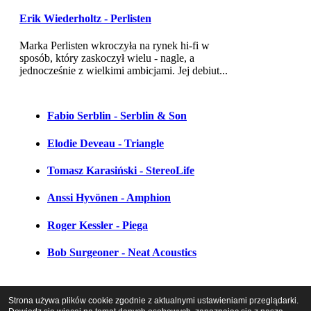
Erik Wiederholtz - Perlisten
Marka Perlisten wkroczyła na rynek hi-fi w
sposób, który zaskoczył wielu - nagle, a
jednocześnie z wielkimi ambicjami. Jej debiut...
Fabio Serblin - Serblin & Son
Elodie Deveau - Triangle
Tomasz Karasiński - StereoLife
Anssi Hyvönen - Amphion
Roger Kessler - Piega
Bob Surgeoner - Neat Acoustics
Strona używa plików cookie zgodnie z aktualnymi ustawieniami przeglądarki.
Vintage