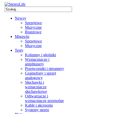
Newsy
Sprzętowe
Muzyczne
Branżowe
Migawki
Sprzętowe
Muzyczne
Testy
Kolumny i głośniki
Wzmacniacze i
amplitunery
Przetworniki i streamery
Gramofony i sprzęt
analogowy
Słuchawki i
wzmacniacze
słuchawkowe
Odtwarzacze i
wzmacniacze przenośne
Kable i akcesoria
Systemy stereo