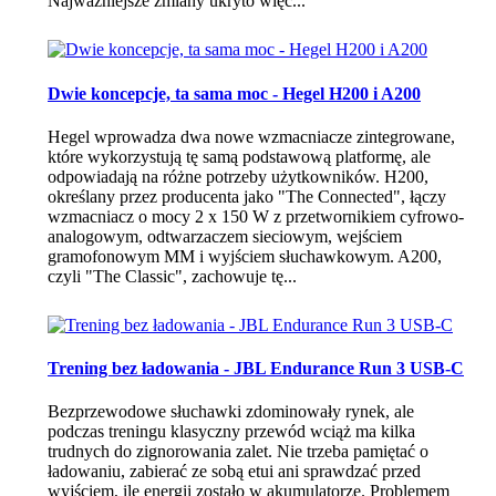
Najważniejsze zmiany ukryto więc...
Dwie koncepcje, ta sama moc - Hegel H200 i A200
Hegel wprowadza dwa nowe wzmacniacze zintegrowane,
które wykorzystują tę samą podstawową platformę, ale
odpowiadają na różne potrzeby użytkowników. H200,
określany przez producenta jako "The Connected", łączy
wzmacniacz o mocy 2 x 150 W z przetwornikiem cyfrowo-
analogowym, odtwarzaczem sieciowym, wejściem
gramofonowym MM i wyjściem słuchawkowym. A200,
czyli "The Classic", zachowuje tę...
Trening bez ładowania - JBL Endurance Run 3 USB-C
Bezprzewodowe słuchawki zdominowały rynek, ale
podczas treningu klasyczny przewód wciąż ma kilka
trudnych do zignorowania zalet. Nie trzeba pamiętać o
ładowaniu, zabierać ze sobą etui ani sprawdzać przed
wyjściem, ile energii zostało w akumulatorze. Problemem