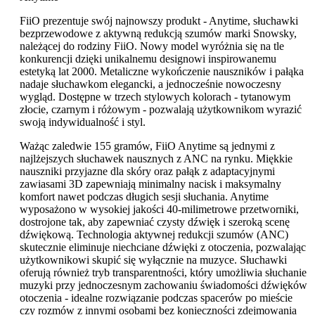
FiiO prezentuje swój najnowszy produkt - Anytime, słuchawki
bezprzewodowe z aktywną redukcją szumów marki Snowsky,
należącej do rodziny FiiO. Nowy model wyróżnia się na tle
konkurencji dzięki unikalnemu designowi inspirowanemu
estetyką lat 2000. Metaliczne wykończenie nauszników i pałąka
nadaje słuchawkom elegancki, a jednocześnie nowoczesny
wygląd. Dostępne w trzech stylowych kolorach - tytanowym
złocie, czarnym i różowym - pozwalają użytkownikom wyrazić
swoją indywidualność i styl.
Ważąc zaledwie 155 gramów, FiiO Anytime są jednymi z
najlżejszych słuchawek nausznych z ANC na rynku. Miękkie
nauszniki przyjazne dla skóry oraz pałąk z adaptacyjnymi
zawiasami 3D zapewniają minimalny nacisk i maksymalny
komfort nawet podczas długich sesji słuchania. Anytime
wyposażono w wysokiej jakości 40-milimetrowe przetworniki,
dostrojone tak, aby zapewniać czysty dźwięk i szeroką scenę
dźwiękową. Technologia aktywnej redukcji szumów (ANC)
skutecznie eliminuje niechciane dźwięki z otoczenia, pozwalając
użytkownikowi skupić się wyłącznie na muzyce. Słuchawki
oferują również tryb transparentności, który umożliwia słuchanie
muzyki przy jednoczesnym zachowaniu świadomości dźwięków
otoczenia - idealne rozwiązanie podczas spacerów po mieście
czy rozmów z innymi osobami bez konieczności zdejmowania