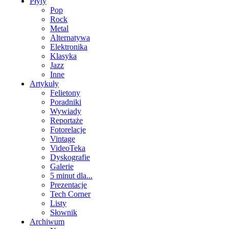
Płyty
Pop
Rock
Metal
Alternatywa
Elektronika
Klasyka
Jazz
Inne
Artykuły
Felietony
Poradniki
Wywiady
Reportaże
Fotorelacje
Vintage
VideoTeka
Dyskografie
Galerie
5 minut dla...
Prezentacje
Tech Corner
Listy
Słownik
Archiwum