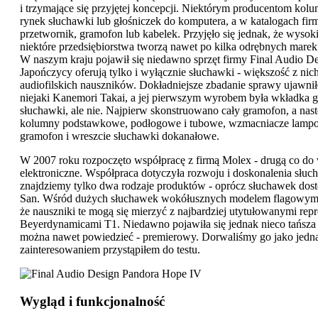
i trzymające się przyjętej koncepcji. Niektórym producentom kol
rynek słuchawki lub głośniczek do komputera, a w katalogach f
przetwornik, gramofon lub kabelek. Przyjęło się jednak, że wysoki
niektóre przedsiębiorstwa tworzą nawet po kilka odrębnych marek,
W naszym kraju pojawił się niedawno sprzęt firmy Final Audio Des
Japończycy oferują tylko i wyłącznie słuchawki - większość z nich 
audiofilskich nauszników. Dokładniejsze zbadanie sprawy ujawni
niejaki Kanemori Takai, a jej pierwszym wyrobem była wkładka gr
słuchawki, ale nie. Najpierw skonstruowano cały gramofon, a n
kolumny podstawkowe, podłogowe i tubowe, wzmacniacze lampow
gramofon i wreszcie słuchawki dokanałowe.
W 2007 roku rozpoczęto współpracę z firmą Molex - drugą co do w
elektroniczne. Współpraca dotyczyła rozwoju i doskonalenia słuc
znajdziemy tylko dwa rodzaje produktów - oprócz słuchawek dost
San. Wśród dużych słuchawek wokółusznych modelem flagowym je
że nauszniki te mogą się mierzyć z najbardziej utytułowanymi re
Beyerdynamicami T1. Niedawno pojawiła się jednak nieco tańsza w
można nawet powiedzieć - premierowy. Dorwaliśmy go jako jedna 
zainteresowaniem przystąpiłem do testu.
Wygląd i funkcjonalność