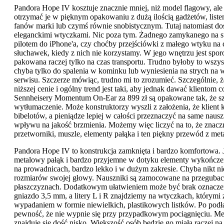
Pandora Hope IV kosztuje znacznie mniej, niż model flagowy, ale
otrzymać je w pięknym opakowaniu z dużą ilością gadżetów, list
fanów marki lub czymś równie snobistycznym. Tutaj natomiast do
eleganckimi wtyczkami. Nic poza tym. Żadnego zamykanego na 
pilotem do iPhone'a, czy choćby przejściówki z małego wtyku na
słuchawek, kiedy z nich nie korzystamy. W jego wnętrzu jest spor
pakowana raczej tylko na czas transportu. Trudno byłoby to wszys
chyba tylko do spalenia w kominku lub wyniesienia na strych na
serwisu. Szczerze mówiąc, trudno mi to zrozumieć. Szczególnie,
niższej cenie i ogólny trend jest taki, aby jednak dawać klientom 
Sennheisery Momentum On-Ear za 899 zł są opakowane tak, że szc
wytłumaczenie. Może konstruktorzy wyszli z założenia, że klient
bibelotów, a pieniądze lepiej w całości przeznaczyć na same nausz
wpływu na jakość brzmienia. Możemy więc liczyć na to, że znacz
przetworniki, muszle, elementy pałąka i ten piękny przewód z m
Pandora Hope IV to konstrukcja zamknięta i bardzo komfortowa.
metalowy pałąk i bardzo przyjemne w dotyku elementy wykończe
na prowadnicach, bardzo lekko i w dużym zakresie. Chyba nikt 
rozmiarów swojej głowy. Nauszniki są zamocowane na przegubac
płaszczyznach. Dodatkowym ułatwieniem może być brak oznaczeń
gniazdo 3,5 mm, a litery L i R znajdziemy na wtyczkach, którymi 
wypadaniem w formie niewielkich, plastikowych listków. Po podłą
pewność, że nie wypnie się przy przypadkowym pociągnięciu. Meta
znajduje się dość nisko. Większość osób będzie go miała raczej na 