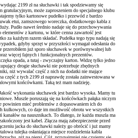
 wydając 2199 zł na słuchawki i tak spodziewamy się
em gratulacyjnym, może zaproszeniem do specjalnego klubu
stajemy tylko kartonowe pudełko i przewód z bardzo
suwak etui, zamszowego woreczka, dodatkowego kabla z
 duży. Pudło nawet średnio nadaje się do przechowywania
o elementów z kartonu, w które cenna zawartość jest
tko za każdym razem składać. Pudełka tego typu nadają się
 wypadek, gdyby sprzęt w przyszłości wymagał odesłania do
 że przerobiłem już sporo słuchawek w porównywalnej lub
coraz więcej fajnych i funkcjonalnych prezentów.
zęka opada, a tutaj - zwyczajny karton. Widzę tylko jedno
 kupujący drogie słuchawki nie potrzebuje zbędnych
niki, niż wywalać część z nich na dodatki nie mające
na część z tych 2199 zł naprawdę została zainwestowana w
etalowymi końcówkami. Taką też mam nadzieję.
 Jakość wykonania słuchawek jest bardzo wysoka. Mamy tu
niowe. Muszle poruszają się na końcówkach pałąka niczym
nie powinien mieć problemów z dopasowaniem ich do
h kulkowych, co daje im możliwość obrotu we wszystkich
 kanałów na nausznikach. To dlatego, że każda muszla ma
zakończony jest kabel. Złącza mają zabezpieczenie przed
czeniu jacka do słuchawki należy go obrócić i już mamy
lowa tulejka osłaniająca miejsce rozdzielenia kabla
brzuchu, niż na piersi. Cóż, przynajmniej nie czujemy się