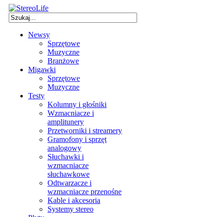
Newsy
Sprzętowe
Muzyczne
Branżowe
Migawki
Sprzętowe
Muzyczne
Testy
Kolumny i głośniki
Wzmacniacze i
amplitunery
Przetworniki i streamery
Gramofony i sprzęt
analogowy
Słuchawki i
wzmacniacze
słuchawkowe
Odtwarzacze i
wzmacniacze przenośne
Kable i akcesoria
Systemy stereo