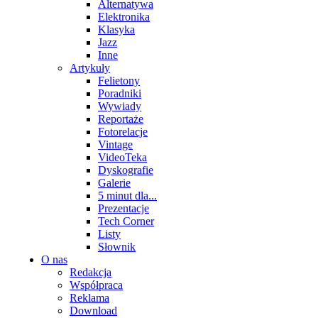
Alternatywa
Elektronika
Klasyka
Jazz
Inne
Artykuły
Felietony
Poradniki
Wywiady
Reportaże
Fotorelacje
Vintage
VideoTeka
Dyskografie
Galerie
5 minut dla...
Prezentacje
Tech Corner
Listy
Słownik
O nas
Redakcja
Współpraca
Reklama
Download