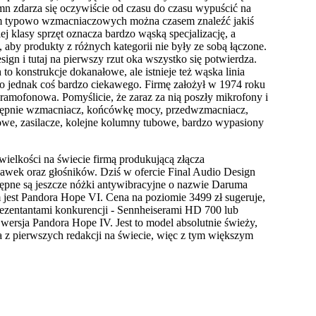
umn zdarza się oczywiście od czasu do czasu wypuścić na
irm typowo wzmacniaczowych można czasem znaleźć jakiś
ej klasy sprzęt oznacza bardzo wąską specjalizację, a
 aby produkty z różnych kategorii nie były ze sobą łączone.
ign i tutaj na pierwszy rzut oka wszystko się potwierdza.
to konstrukcje dokanałowe, ale istnieje też wąska linia
ło jednak coś bardzo ciekawego. Firmę założył w 1974 roku
amofonowa. Pomyślicie, że zaraz za nią poszły mikrofony i
astępnie wzmacniacz, końcówkę mocy, przedwzmacniacz,
e, zasilacze, kolejne kolumny tubowe, bardzo wypasiony
ielkości na świecie firmą produkującą złącza
hawek oraz głośników. Dziś w ofercie Final Audio Design
ępne są jeszcze nóżki antywibracyjne o nazwie Daruma
st Pandora Hope VI. Cena na poziomie 3499 zł sugeruje,
prezentantami konkurencji - Sennheiserami HD 700 lub
ersja Pandora Hope IV. Jest to model absolutnie świeży,
z pierwszych redakcji na świecie, więc z tym większym