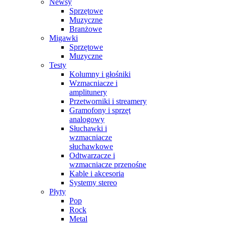
Newsy
Sprzętowe
Muzyczne
Branżowe
Migawki
Sprzętowe
Muzyczne
Testy
Kolumny i głośniki
Wzmacniacze i
amplitunery
Przetworniki i streamery
Gramofony i sprzęt
analogowy
Słuchawki i
wzmacniacze
słuchawkowe
Odtwarzacze i
wzmacniacze przenośne
Kable i akcesoria
Systemy stereo
Płyty
Pop
Rock
Metal