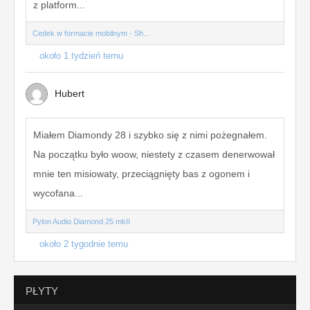
z platform...
Cedek w formacie mobilnym - Sh...
około 1 tydzień temu
Hubert
Miałem Diamondy 28 i szybko się z nimi pożegnałem.
Na początku było woow, niestety z czasem denerwował
mnie ten misiowaty, przeciągnięty bas z ogonem i
wycofana...
Pylon Audio Diamond 25 mkII
około 2 tygodnie temu
PŁYTY