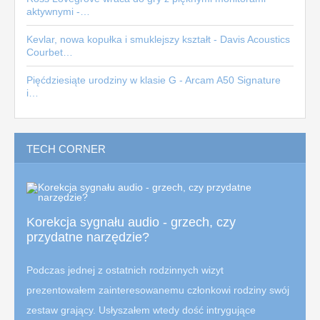
aktywnymi -…
Kevlar, nowa kopułka i smuklejszy kształt - Davis Acoustics
Courbet…
Pięćdziesiąte urodziny w klasie G - Arcam A50 Signature
i…
TECH CORNER
Korekcja sygnału audio - grzech, czy
przydatne narzędzie?
Podczas jednej z ostatnich rodzinnych wizyt
prezentowałem zainteresowanemu członkowi rodziny swój
zestaw grający. Usłyszałem wtedy dość intrygujące