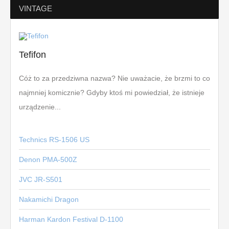
VINTAGE
Tefifon
Cóż to za przedziwna nazwa? Nie uważacie, że brzmi to co
najmniej komicznie? Gdyby ktoś mi powiedział, że istnieje
urządzenie...
Technics RS-1506 US
Denon PMA-500Z
JVC JR-S501
Nakamichi Dragon
Harman Kardon Festival D-1100