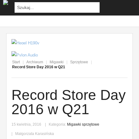
Start
|
Archiwum
|
Migawki
|
Sprzętowe
|
Record Store Day 2016 w Q21
Record Store Day
2016 w Q21
15 kwietnia, 2016
Kategoria:
Migawki sprzętowe
Małgorzata Karasińska