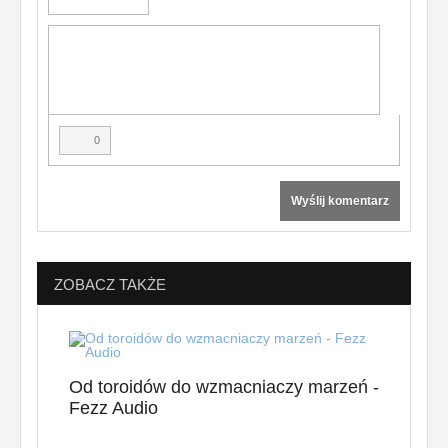
0
Wyślij komentarz
ZOBACZ TAKŻE
Od toroidów do wzmacniaczy marzeń -
Sekr
Fezz Audio
od a