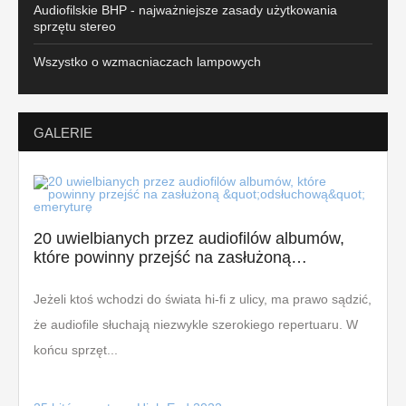
Audiofilskie BHP - najważniejsze zasady użytkowania
sprzętu stereo
Wszystko o wzmacniaczach lampowych
GALERIE
20 uwielbianych przez audiofilów albumów,
które powinny przejść na zasłużoną…
Jeżeli ktoś wchodzi do świata hi-fi z ulicy, ma prawo sądzić,
że audiofile słuchają niezwykle szerokiego repertuaru. W
końcu sprzęt...