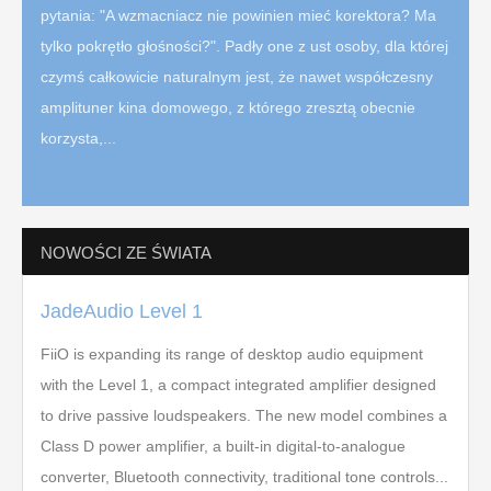
pytania: "A wzmacniacz nie powinien mieć korektora? Ma
tylko pokrętło głośności?". Padły one z ust osoby, dla której
czymś całkowicie naturalnym jest, że nawet współczesny
amplituner kina domowego, z którego zresztą obecnie
korzysta,...
NOWOŚCI ZE ŚWIATA
JadeAudio Level 1
FiiO is expanding its range of desktop audio equipment
with the Level 1, a compact integrated amplifier designed
to drive passive loudspeakers. The new model combines a
Class D power amplifier, a built-in digital-to-analogue
converter, Bluetooth connectivity, traditional tone controls...