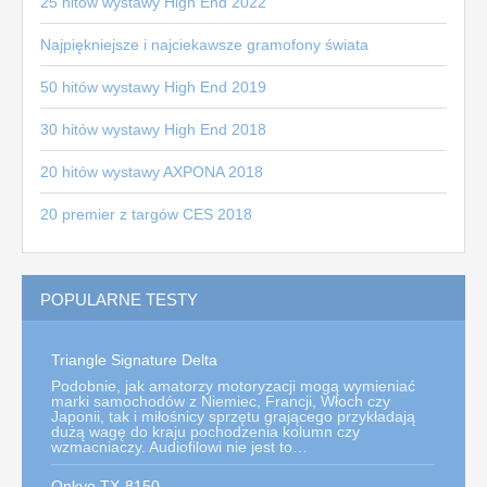
25 hitów wystawy High End 2022
Najpiękniejsze i najciekawsze gramofony świata
50 hitów wystawy High End 2019
30 hitów wystawy High End 2018
20 hitów wystawy AXPONA 2018
20 premier z targów CES 2018
POPULARNE TESTY
Triangle Signature Delta
Ya
Podobnie, jak amatorzy motoryzacji mogą wymieniać
Os
marki samochodów z Niemiec, Francji, Włoch czy
sp
Japonii, tak i miłośnicy sprzętu grającego przykładają
ze
dużą wagę do kraju pochodzenia kolumn czy
si
wzmacniaczy. Audiofilowi nie jest to…
me
Onkyo TX-8150
Py