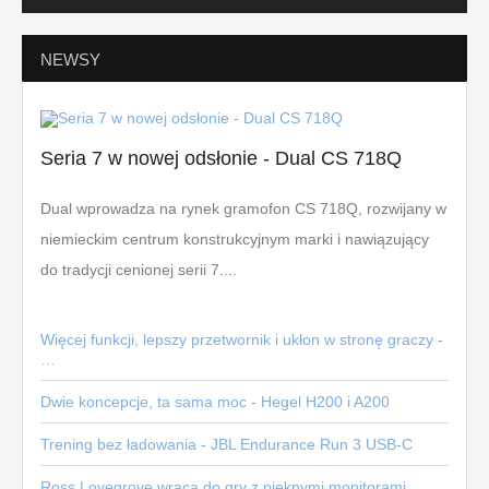
NEWSY
Seria 7 w nowej odsłonie - Dual CS 718Q
Dual wprowadza na rynek gramofon CS 718Q, rozwijany w
niemieckim centrum konstrukcyjnym marki i nawiązujący
do tradycji cenionej serii 7....
Więcej funkcji, lepszy przetwornik i ukłon w stronę graczy -
…
Dwie koncepcje, ta sama moc - Hegel H200 i A200
Trening bez ładowania - JBL Endurance Run 3 USB-C
Ross Lovegrove wraca do gry z pięknymi monitorami