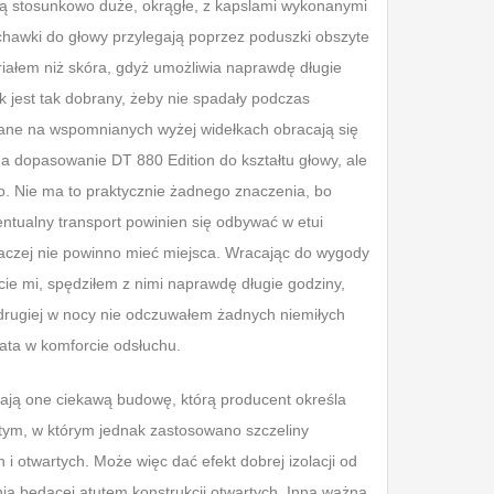
 są stosunkowo duże, okrągłe, z kapslami wykonanymi
chawki do głowy przylegają poprzez poduszki obszyte
eriałem niż skóra, gdyż umożliwia naprawdę długie
k jest tak dobrany, żeby nie spadały podczas
ane na wspomnianych wyżej widełkach obracają się
a dopasowanie DT 880 Edition do kształtu głowy, ale
ko. Nie ma to praktycznie żadnego znaczenia, bo
ntualny transport powinien się odbywać w etui
czej nie powinno mieć miejsca. Wracając do wygody
cie mi, spędziłem z nimi naprawdę długie godziny,
o drugiej w nocy nie odczuwałem żadnych niemiłych
ata w komforcie odsłuchu.
mają one ciekawą budowę, którą producent określa
ętym, w którym jednak zastosowano szczeliny
i otwartych. Może więc dać efekt dobrej izolacji od
ia będącej atutem konstrukcji otwartych. Inną ważną