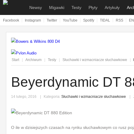
Newsy
Migawki
Testy
Płyty
Artykuły
Arc
Facebook
Instagram
Twitter
YouTube
Spotify
TIDAL
RSS
EN
Start
|
Archiwum
|
Testy
|
Słuchawki i wzmacniacze słuchawkowe
|
Beyerdynamic DT 88
14 lutego, 2016
Kategoria:
Słuchawki i wzmacniacze słuchawkowe
J
O ile w dzisiejszych czasach na rynku słuchawkowym co rusz poja