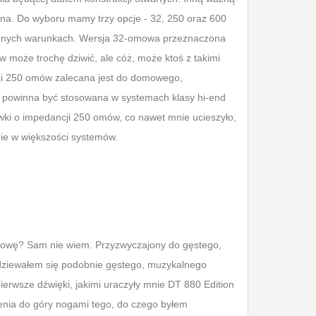
na. Do wyboru mamy trzy opcje - 32, 250 oraz 600
óżnych warunkach. Wersja 32-omowa przeznaczona
 może trochę dziwić, ale cóż, może ktoś z takimi
ji 250 omów zalecana jest do domowego,
a powinna być stosowana w systemach klasy hi-end
awki o impedancji 250 omów, co nawet mnie ucieszyło,
ie w większości systemów.
głowę? Sam nie wiem. Przyzwyczajony do gęstego,
dziewałem się podobnie gęstego, muzykalnego
erwsze dźwięki, jakimi uraczyły mnie DT 880 Edition
enia do góry nogami tego, do czego byłem