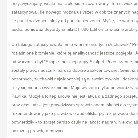
przyzwyczajony, wcale nie czułe się rozczarowany. Ten dźwięk p
zafascynował. Ile nowego można usłyszeć w dobrze znanych nagra
że punkt widzenia zależy od punktu siedzenia. Myślę, że warto b
audio, ponieważ Beyerdynamiki DT 880 Edition to właśnie zrobiły
Co takiego zafascynowało mnie w brzmieniu tych słuchawek? Pr
rozjaśnione brzmienie, które tę analityczność jeszcze pogłębia.
odtwarzacza był "Simple" polskiej grupy Skalpel. Przestrzenne, p
zostały przez nauszniki bardzo dobrze zaakcentowane. Świetna s
pozornych, słuchawki najwidoczniej są w swoim żywiole i doskona
liczy się niuans i wybrzmienie. Moje wrażenia tylko potwierdziły
Pawlika. Muzyka fortepianowa nie jest łatwa dla żadnego sprzętu.
oraz głos ludzki jest prawdziwym sprawdzianem jakości dla syst
rekomendowany jako prawdziwie audiofilska płyta z powodu doskon
potwierdziły - to sprzęt bardzo czuły na jakość nagrań. Nie owija
pokazują prawdę o muzyce.