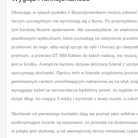
Obracając w rękach pudełko z Beyerdynamikami można odnieść wr
niczym szczególnym nie wyróżniają się z tłumu. Po przemyśleniu
tym bardziej fikuśne opakowanie. Nie zauważyliście, że większ
plastikowymi wytłoczkami, które pozwalają na obejrzenie przedmi
przekonać do tego, alby wziął sprzęt do ręki i chociaż go obejrz
premium, a przecież DT 880 Edition do takich należą, nie muszą p
jest w środku. A wnętrze kartonu skrywa skórzany futerał z uszty
spoczywają słuchawki. Oprócz nich w futerale znajdziemy jeszcz
gwintowanym rantem umożliwiającym nakręcenie jej na wtyk znaj
wyciągając kabel ze wzmacniacza będziemy pewni, że wyjdzie on
dosyć długi, bo mający 3 metry i wychodzi z lewej muszli, a za
Słuchawki od pierwszego kontaktu dają się poznać jako solidnie w
podtrzymujące muszle są wysuwane, co pozwala na dostosowanie
w pałąku jest skokowy, a od wewnętrznej strony metalowej częśc