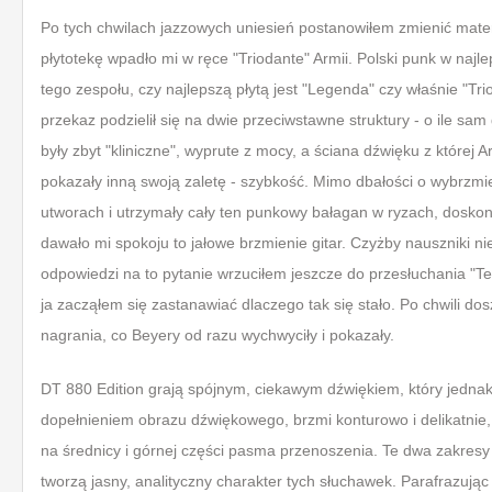
Po tych chwilach jazzowych uniesień postanowiłem zmienić materi
płytotekę wpadło mi w ręce "Triodante" Armii. Polski punk w naj
tego zespołu, czy najlepszą płytą jest "Legenda" czy właśnie "Tri
przekaz podzielił się na dwie przeciwstawne struktury - o ile sam g
były zbyt "kliniczne", wyprute z mocy, a ściana dźwięku z której A
pokazały inną swoją zaletę - szybkość. Mimo dbałości o wybrzmie
utworach i utrzymały cały ten punkowy bałagan w ryzach, doskon
dawało mi spokoju to jałowe brzmienie gitar. Czyżby nauszniki ni
odpowiedzi na to pytanie wrzuciłem jeszcze do przesłuchania "Te
ja zacząłem się zastanawiać dlaczego tak się stało. Po chwili d
nagrania, co Beyery od razu wychwyciły i pokazały.
DT 880 Edition grają spójnym, ciekawym dźwiękiem, który jednak 
dopełnieniem obrazu dźwiękowego, brzmi konturowo i delikatnie, 
na średnicy i górnej części pasma przenoszenia. Te dwa zakresy
tworzą jasny, analityczny charakter tych słuchawek. Parafrazują