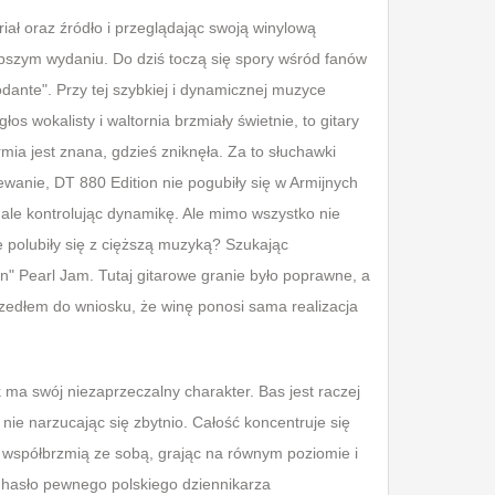
ał oraz źródło i przeglądając swoją winylową
lepszym wydaniu. Do dziś toczą się spory wśród fanów
odante". Przy tej szybkiej i dynamicznej muzyce
łos wokalisty i waltornia brzmiały świetnie, to gitary
rmia jest znana, gdzieś zniknęła. Za to słuchawki
wanie, DT 880 Edition nie pogubiły się w Armijnych
ale kontrolując dynamikę. Ale mimo wszystko nie
e polubiły się z cięższą muzyką? Szukając
n" Pearl Jam. Tutaj gitarowe granie było poprawne, a
oszedłem do wniosku, że winę ponosi sama realizacja
ma swój niezaprzeczalny charakter. Bas jest raczej
nie narzucając się zbytnio. Całość koncentruje się
 współbrzmią ze sobą, grając na równym poziomie i
c hasło pewnego polskiego dziennikarza