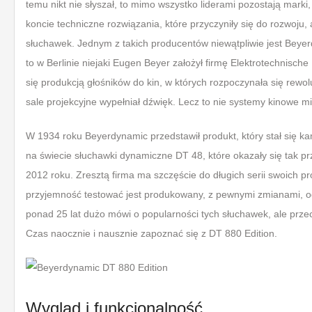
temu nikt nie słyszał, to mimo wszystko liderami pozostają marki, 
koncie techniczne rozwiązania, które przyczyniły się do rozwoju,
słuchawek. Jednym z takich producentów niewątpliwie jest Beyer
to w Berlinie niejaki Eugen Beyer założył firmę Elektrotechnisc
się produkcją głośników do kin, w których rozpoczynała się rewoluc
sale projekcyjne wypełniał dźwięk. Lecz to nie systemy kinowe m
W 1934 roku Beyerdynamic przedstawił produkt, który stał się ka
na świecie słuchawki dynamiczne DT 48, które okazały się tak
2012 roku. Zresztą firma ma szczęście do długich serii swoich 
przyjemność testować jest produkowany, z pewnymi zmianami, od
ponad 25 lat dużo mówi o popularności tych słuchawek, ale przecież
Czas naocznie i nausznie zapoznać się z DT 880 Edition.
Wygląd i funkcjonalność