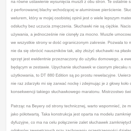
na równe ustawienie wysunięcia muszli z obu stron. Te ostatnie
z perforowanej blachy wchodzącej w aluminiowe pierścienie. Słu
welurem, który w mojej osobistej opinii jest o wiele lepszym mat
odsłuchy bez uczucia zmęczenia. Słuchawki nie są ciężkie. Nacis
używania, a jednocześnie nie cisnęły za mocno. Muszle umocow
we wszystkie strony w dość ograniczonym zakresie. Pozwala to n
nie da się obrócić nauszników tak, aby złożyć słuchawki na płas
sprzęt jest ewidentnie przeznaczony do użytku domowego, a ewe
będącym w zestawie. Upychanie słuchawek w ciasnym plecaku ra
użytkowania, to DT 880 Edition są po prostu rewelacyjne. Uwierz
nie raz zdarzyło mi się zarwać nockę i zdejmując je z głowy koł
konsekwencji takiego słuchawkowego maratonu. Mistrzostwo świ
Patrząc na Beyery od strony technicznej, warto wspomnieć, że 
jako półotwartą. Taka konstrukcja jest oparta na modelu zamkni
dyfuzyjne, co ma na celu połączenie zalet słuchawek zamkniętych 
odgłosów zewnętrznych przy zachowaniu przestrzenności działan