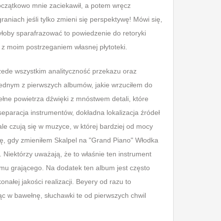
oczątkowo mnie zaciekawił, a potem wręcz
niach jeśli tylko zmieni się perspektywę! Mówi się,
yłoby sparafrazować to powiedzenie do retoryki
 z moim postrzeganiem własnej płytoteki.
zede wszystkim analityczność przekazu oraz
 Jednym z pierwszych albumów, jakie wrzuciłem do
ełne powietrza dźwięki z mnóstwem detali, które
eparacja instrumentów, dokładna lokalizacja źródeł
le czują się w muzyce, w której bardziej od mocy
 się, gdy zmieniłem Skalpel na "Grand Piano" Włodka
 Niektórzy uważają, że to właśnie ten instrument
emu grającego. Na dodatek ten album jest często
ałej jakości realizacji. Beyery od razu to
jąc w bawełnę, słuchawki te od pierwszych chwil