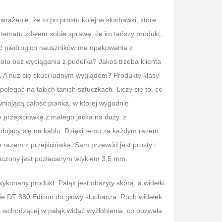
ażenie, że to po prostu kolejne słuchawki, które
 tematu zdałem sobie sprawę, że im tańszy produkt,
ość niedrogich nauszników ma opakowania z
otu bez wyciągania z pudełka? Jakoś trzeba klienta
ał. A nuż się skusi ładnym wyglądem? Produkty klasy
olegać na takich tanich sztuczkach. Liczy się to, co
wniającą całość pianką, w której wygodnie
e przejściówkę z małego jacka na duży, z
dujący się na kablu. Dzięki temu za każdym razem
 razem z przejściówką. Sam przewód jest prosty i
kończony jest pozłacanym wtykiem 3,5 mm.
ykonany produkt. Pałąk jest obszyty skórą, a widełki
 DT 880 Edition do głowy słuchacza. Ruch widełek
i wchodzącej w pałąk widać wyżłobienia, co pozwala