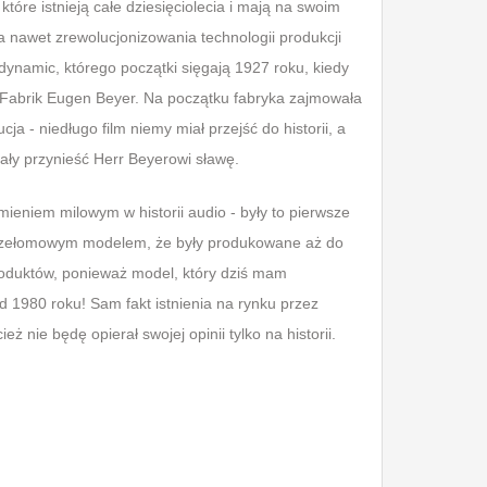
które istnieją całe dziesięciolecia i mają na swoim
 a nawet zrewolucjonizowania technologii produkcji
dynamic, którego początki sięgają 1927 roku, kiedy
he Fabrik Eugen Beyer. Na początku fabryka zajmowała
ja - niedługo film niemy miał przejść do historii, a
iały przynieść Herr Beyerowi sławę.
mieniem milowym w historii audio - były to pierwsze
 przełomowym modelem, że były produkowane aż do
produktów, ponieważ model, który dziś mam
 1980 roku! Sam fakt istnienia na rynku przez
 nie będę opierał swojej opinii tylko na historii.