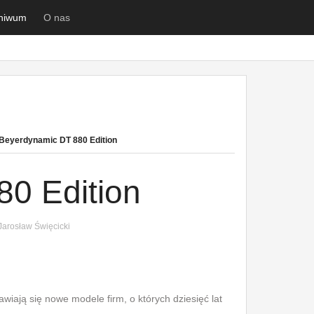
hiwum
O nas
Beyerdynamic DT 880 Edition
0 Edition
arosław Święcicki
wiają się nowe modele firm, o których dziesięć lat