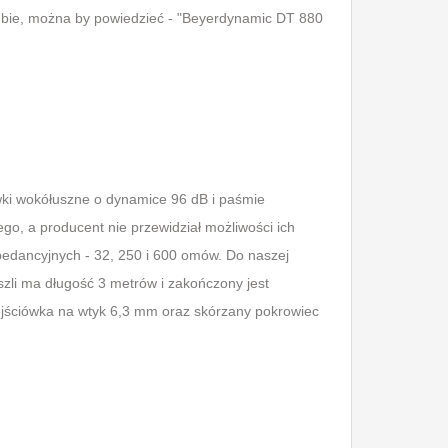
bie, można by powiedzieć - "Beyerdynamic DT 880
wki wokółuszne o dynamice 96 dB i paśmie
o, a producent nie przewidział możliwości ich
pedancyjnych - 32, 250 i 600 omów. Do naszej
szli ma długość 3 metrów i zakończony jest
ejściówka na wtyk 6,3 mm oraz skórzany pokrowiec