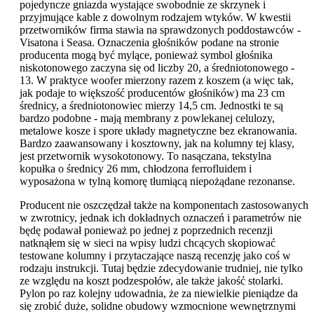
pojedyncze gniazda wystające swobodnie ze skrzynek i
przyjmujące kable z dowolnym rodzajem wtyków. W kwestii
przetworników firma stawia na sprawdzonych poddostawców -
Visatona i Seasa. Oznaczenia głośników podane na stronie
producenta mogą być mylące, ponieważ symbol głośnika
niskotonowego zaczyna się od liczby 20, a średniotonowego -
13. W praktyce woofer mierzony razem z koszem (a więc tak,
jak podaje to większość producentów głośników) ma 23 cm
średnicy, a średniotonowiec mierzy 14,5 cm. Jednostki te są
bardzo podobne - mają membrany z powlekanej celulozy,
metalowe kosze i spore układy magnetyczne bez ekranowania.
Bardzo zaawansowany i kosztowny, jak na kolumny tej klasy,
jest przetwornik wysokotonowy. To nasączana, tekstylna
kopułka o średnicy 26 mm, chłodzona ferrofluidem i
wyposażona w tylną komorę tłumiącą niepożądane rezonanse.
Producent nie oszczędzał także na komponentach zastosowanych
w zwrotnicy, jednak ich dokładnych oznaczeń i parametrów nie
będę podawał ponieważ po jednej z poprzednich recenzji
natknąłem się w sieci na wpisy ludzi chcących skopiować
testowane kolumny i przytaczające naszą recenzję jako coś w
rodzaju instrukcji. Tutaj będzie zdecydowanie trudniej, nie tylko
ze względu na koszt podzespołów, ale także jakość stolarki.
Pylon po raz kolejny udowadnia, że za niewielkie pieniądze da
się zrobić duże, solidne obudowy wzmocnione wewnętrznymi