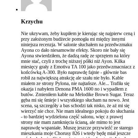
Krzychu
Nie ukrywam, żeby kupiłem je kierując się najpierw ceną i
przy założonym budżecie pomogła mi między innymi
niniejsza recenzja. W salonie słuchałem na przedwzmaku
Ayona co dało niesamowite efekty. Skoro nie bały się
Ayona stwierdziłem, że dadzą radę ze sprzętem na który
mnie stać, czyli z trochę niższej półki niż Ayon. Kilka
miesięcy grały z Emotiva TA 100 jako przedwzmacniacz z
końcówką A-300. Było naprawdę fajnie - głównie bas
robił za największą atrakcję ale szału nie było. Kable
miałem ze strony Pylona, nie najtańsze. Ale... Trafiła się
okazja i nabyłem Denona PMA 1600 no i wypadłem z
butów. Zmieniłem kable na Melodike Brown Sugar. Teraz
gęba mi się śmieje i wszystkiego słucham na nowo. Jest
scena, są szczegóły a bas schodzi tak nisko, że aż mi się
wierzyć nie chce. Nie mam idealnego pokoju do słuchania
- to bardziej wydzielona część salonu, więc z prawej
strony nie mam zamknięcia ścianą, ale mimo to jest
naprawdę wspaniałe. Muszę jeszcze przywieźć ze starego
mieszkania moje Chorusy 826 i wtedy będę miał jeszcze