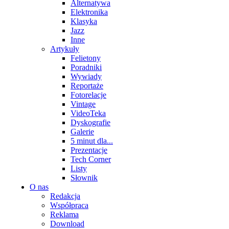
Alternatywa
Elektronika
Klasyka
Jazz
Inne
Artykuły
Felietony
Poradniki
Wywiady
Reportaże
Fotorelacje
Vintage
VideoTeka
Dyskografie
Galerie
5 minut dla...
Prezentacje
Tech Corner
Listy
Słownik
O nas
Redakcja
Współpraca
Reklama
Download