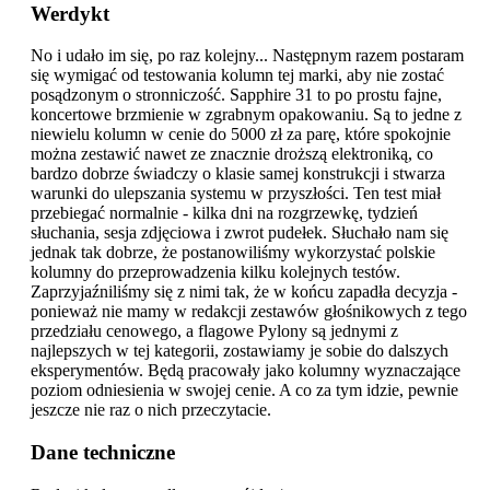
Werdykt
No i udało im się, po raz kolejny... Następnym razem postaram
się wymigać od testowania kolumn tej marki, aby nie zostać
posądzonym o stronniczość. Sapphire 31 to po prostu fajne,
koncertowe brzmienie w zgrabnym opakowaniu. Są to jedne z
niewielu kolumn w cenie do 5000 zł za parę, które spokojnie
można zestawić nawet ze znacznie droższą elektroniką, co
bardzo dobrze świadczy o klasie samej konstrukcji i stwarza
warunki do ulepszania systemu w przyszłości. Ten test miał
przebiegać normalnie - kilka dni na rozgrzewkę, tydzień
słuchania, sesja zdjęciowa i zwrot pudełek. Słuchało nam się
jednak tak dobrze, że postanowiliśmy wykorzystać polskie
kolumny do przeprowadzenia kilku kolejnych testów.
Zaprzyjaźniliśmy się z nimi tak, że w końcu zapadła decyzja -
ponieważ nie mamy w redakcji zestawów głośnikowych z tego
przedziału cenowego, a flagowe Pylony są jednymi z
najlepszych w tej kategorii, zostawiamy je sobie do dalszych
eksperymentów. Będą pracowały jako kolumny wyznaczające
poziom odniesienia w swojej cenie. A co za tym idzie, pewnie
jeszcze nie raz o nich przeczytacie.
Dane techniczne