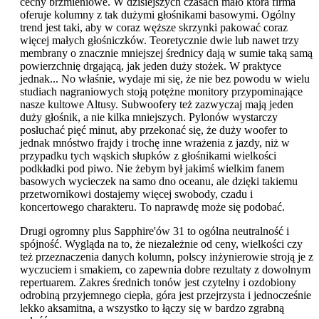
cechy brzmieniowe. W dzisiejszych czasach mało która firma
oferuje kolumny z tak dużymi głośnikami basowymi. Ogólny
trend jest taki, aby w coraz węższe skrzynki pakować coraz
więcej małych głośniczków. Teoretycznie dwie lub nawet trzy
membrany o znacznie mniejszej średnicy dają w sumie taką samą
powierzchnię drgającą, jak jeden duży stożek. W praktyce
jednak... No właśnie, wydaje mi się, że nie bez powodu w wielu
studiach nagraniowych stoją potężne monitory przypominające
nasze kultowe Altusy. Subwoofery też zazwyczaj mają jeden
duży głośnik, a nie kilka mniejszych. Pylonów wystarczy
posłuchać pięć minut, aby przekonać się, że duży woofer to
jednak mnóstwo frajdy i trochę inne wrażenia z jazdy, niż w
przypadku tych wąskich słupków z głośnikami wielkości
podkładki pod piwo. Nie żebym był jakimś wielkim fanem
basowych wycieczek na samo dno oceanu, ale dzięki takiemu
przetwornikowi dostajemy więcej swobody, czadu i
koncertowego charakteru. To naprawdę może się podobać.
Drugi ogromny plus Sapphire'ów 31 to ogólna neutralność i
spójność. Wygląda na to, że niezależnie od ceny, wielkości czy
też przeznaczenia danych kolumn, polscy inżynierowie stroją je z
wyczuciem i smakiem, co zapewnia dobre rezultaty z dowolnym
repertuarem. Zakres średnich tonów jest czytelny i ozdobiony
odrobiną przyjemnego ciepła, góra jest przejrzysta i jednocześnie
lekko aksamitna, a wszystko to łączy się w bardzo zgrabną