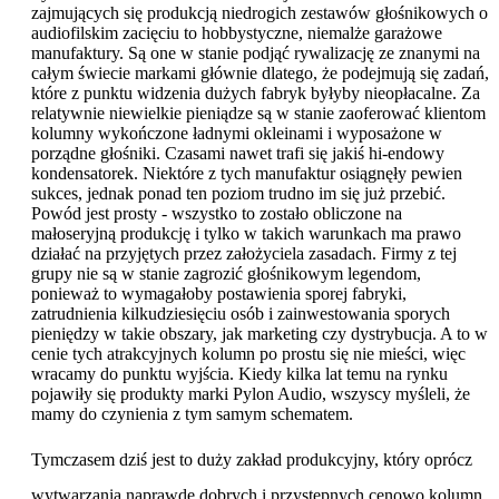
zajmujących się produkcją niedrogich zestawów głośnikowych o
audiofilskim zacięciu to hobbystyczne, niemalże garażowe
manufaktury. Są one w stanie podjąć rywalizację ze znanymi na
całym świecie markami głównie dlatego, że podejmują się zadań,
które z punktu widzenia dużych fabryk byłyby nieopłacalne. Za
relatywnie niewielkie pieniądze są w stanie zaoferować klientom
kolumny wykończone ładnymi okleinami i wyposażone w
porządne głośniki. Czasami nawet trafi się jakiś hi-endowy
kondensatorek. Niektóre z tych manufaktur osiągnęły pewien
sukces, jednak ponad ten poziom trudno im się już przebić.
Powód jest prosty - wszystko to zostało obliczone na
małoseryjną produkcję i tylko w takich warunkach ma prawo
działać na przyjętych przez założyciela zasadach. Firmy z tej
grupy nie są w stanie zagrozić głośnikowym legendom,
ponieważ to wymagałoby postawienia sporej fabryki,
zatrudnienia kilkudziesięciu osób i zainwestowania sporych
pieniędzy w takie obszary, jak marketing czy dystrybucja. A to w
cenie tych atrakcyjnych kolumn po prostu się nie mieści, więc
wracamy do punktu wyjścia. Kiedy kilka lat temu na rynku
pojawiły się produkty marki Pylon Audio, wszyscy myśleli, że
mamy do czynienia z tym samym schematem.
T
ymczasem dziś jest to duży zakład produkcyjny, który oprócz
wytwarzania naprawdę dobrych i przystępnych cenowo kolumn