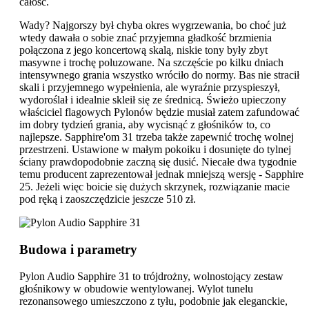
całość.
Wady? Najgorszy był chyba okres wygrzewania, bo choć już
wtedy dawała o sobie znać przyjemna gładkość brzmienia
połączona z jego koncertową skalą, niskie tony były zbyt
masywne i trochę poluzowane. Na szczęście po kilku dniach
intensywnego grania wszystko wróciło do normy. Bas nie stracił
skali i przyjemnego wypełnienia, ale wyraźnie przyspieszył,
wydoroślał i idealnie skleił się ze średnicą. Świeżo upieczony
właściciel flagowych Pylonów będzie musiał zatem zafundować
im dobry tydzień grania, aby wycisnąć z głośników to, co
najlepsze. Sapphire'om 31 trzeba także zapewnić trochę wolnej
przestrzeni. Ustawione w małym pokoiku i dosunięte do tylnej
ściany prawdopodobnie zaczną się dusić. Niecałe dwa tygodnie
temu producent zaprezentował jednak mniejszą wersję - Sapphire
25. Jeżeli więc boicie się dużych skrzynek, rozwiązanie macie
pod ręką i zaoszczędzicie jeszcze 510 zł.
Budowa i parametry
Pylon Audio Sapphire 31 to trójdrożny, wolnostojący zestaw
głośnikowy w obudowie wentylowanej. Wylot tunelu
rezonansowego umieszczono z tyłu, podobnie jak eleganckie,