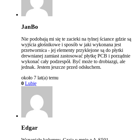
JanBo
Nie podobają mi się te zacieki na tylnej ściance gdzie są
wyjścia głośnikowe i sposób w jaki wykonana jest
przetwornica - jej elementy przyklejone są do płytki
drewnianej zamiast zastosować płytkę PCB i porządnie
wykonać cały podzespół. Być może to drobiazgi, ale
jednak. Jestem jeszcze przed odsłuchem.
około 7 lat(a) temu
0
Lubię
Edgar
Wspaniałe kolumny. Grają u mnie z A-S501.