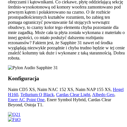
obręczami i kątownikami. Co ciekawe, płytę oddzielającą sekcję
średnio-wysokotonową od komory woofera zamontowano pod
pewnym kątem i polakierowano na czarno. O ile rozbicie
prostopadłościennych kształtów rozumiem, bo zabieg ten
pomaga ograniczyć powstawanie fal stojących wewnątrz
obudowy, to czarny kolor tego elementu chyba pozostanie dla
mnie zagadką. Może cała ta płyta została wykonana z materiału o
innej gęstości, co miało posłużyć dalszemu rozbijaniu
rezonansów? Faktem jest, że Sapphire 31 nawet od środka
wyglądają niezwykle porządnie i chyba trudno będzie w tej cenie
znaleźć kolumny tak duże i wykonane z taką starannością. Dobra
robota.
Konfiguracja
Naim CD5 XS, Naim NAC 152 XS, Naim NAP 155 XS,
Hegel
H160
,
Tellurium Q Black
,
Cardas Clear Light
,
Albedo Geo
,
Enerr AC Point One
, Enerr Symbol Hybrid, Cardas Clear
Beyond, Ostoja T1.