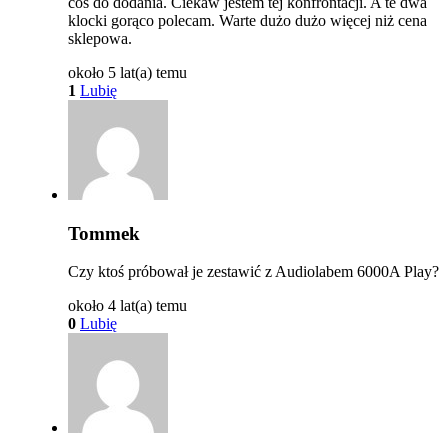
coś do dodania. Ciekaw jestem tej konfrontacji. A te dwa
klocki gorąco polecam. Warte dużo dużo więcej niż cena
sklepowa.
około 5 lat(a) temu
1
Lubię
Tommek
Czy ktoś próbował je zestawić z Audiolabem 6000A Play?
około 4 lat(a) temu
0
Lubię