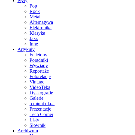
Płyty
Pop
Rock
Metal
Alternatywa
Elektronika
Klasyka
Jazz
Inne
Artykuły
Felietony
Poradniki
Wywiady
Reportaże
Fotorelacje
Vintage
VideoTeka
Dyskografie
Galerie
5 minut dla...
Prezentacje
Tech Corner
Listy
Słownik
Archiwum