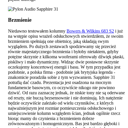
Brzmienie
Niedawno testowałem kolumny
Bowers & Wilkins 683 S2
i już
na wstępie opisu wrażeń odsłuchowych stwierdziłem, że swoim
brzmieniem spełniają one obietnicę, jaką składają swym
wyglądem. Po dużych zestawach spodziewamy się przecież
równie majestatycznego brzmienia i byłoby nietaktem, gdyby
potężne skrzynie z kilkoma wooferami oferowały dźwięk płaski,
piskliwy i mało dynamiczny. Widząc dwie postawne skrzynie
oczekujemy koncertowej energii i basu. W tym przypadku jest
podobnie, a polska firma - podobnie jak brytyjska legenda -
znakomicie poradziła sobie z tym wyzwaniem. Sapphire 31
potrafią dać czadu. Prezentacja jest osadzona na mocnym
fundamencie basowym, co oczywiście nikogo nie powinno
dziwić. Od razu zaznaczę jednak, że niskie tony nie są oderwane
od reszty, nie buczą bezsensownie i nie dominują. Ich natężenie
będzie oczywiście zależało od wielu czynników, z których
najważniejszym jest rozmiar pomieszczenia odsłuchowego i
umiejscowienie kolumn względem ścian, jednak ogólnie rzecz
biorąc mamy do czynienia z brzmieniem dobrze
zrównoważonym i homogenicznym. Bas jest bardzo głęboki i