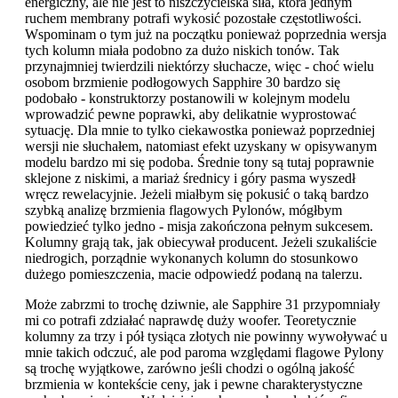
energiczny, ale nie jest to niszczycielska siła, która jednym
ruchem membrany potrafi wykosić pozostałe częstotliwości.
Wspominam o tym już na początku ponieważ poprzednia wersja
tych kolumn miała podobno za dużo niskich tonów. Tak
przynajmniej twierdzili niektórzy słuchacze, więc - choć wielu
osobom brzmienie podłogowych Sapphire 30 bardzo się
podobało - konstruktorzy postanowili w kolejnym modelu
wprowadzić pewne poprawki, aby delikatnie wyprostować
sytuację. Dla mnie to tylko ciekawostka ponieważ poprzedniej
wersji nie słuchałem, natomiast efekt uzyskany w opisywanym
modelu bardzo mi się podoba. Średnie tony są tutaj poprawnie
sklejone z niskimi, a mariaż średnicy i góry pasma wyszedł
wręcz rewelacyjnie. Jeżeli miałbym się pokusić o taką bardzo
szybką analizę brzmienia flagowych Pylonów, mógłbym
powiedzieć tylko jedno - misja zakończona pełnym sukcesem.
Kolumny grają tak, jak obiecywał producent. Jeżeli szukaliście
niedrogich, porządnie wykonanych kolumn do stosunkowo
dużego pomieszczenia, macie odpowiedź podaną na talerzu.
Może zabrzmi to trochę dziwnie, ale Sapphire 31 przypomniały
mi co potrafi zdziałać naprawdę duży woofer. Teoretycznie
kolumny za trzy i pół tysiąca złotych nie powinny wywoływać u
mnie takich odczuć, ale pod paroma względami flagowe Pylony
są trochę wyjątkowe, zarówno jeśli chodzi o ogólną jakość
brzmienia w kontekście ceny, jak i pewne charakterystyczne