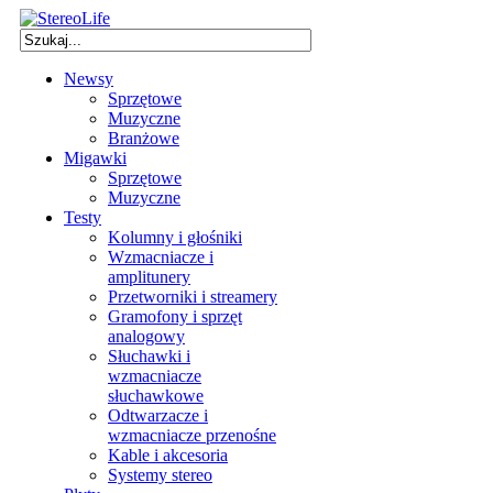
Newsy
Sprzętowe
Muzyczne
Branżowe
Migawki
Sprzętowe
Muzyczne
Testy
Kolumny i głośniki
Wzmacniacze i
amplitunery
Przetworniki i streamery
Gramofony i sprzęt
analogowy
Słuchawki i
wzmacniacze
słuchawkowe
Odtwarzacze i
wzmacniacze przenośne
Kable i akcesoria
Systemy stereo