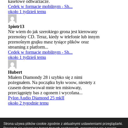
kasetowe odtwarzacze.
Cedek w formacie mobilnym - Sh...
około 1 tydzień temu
1piotr13
Nie wiem do jak szerokiego grona jest kierowany
przenośny CD. Teraz, kiedy w telefonie lub innym
przenośnym grajku masz tysiące plików oraz
streaming z platform...
Cedek w formacie mobilnym - Sh...
około 1 tydzień temu
Hubert
Miałem Diamondy 28 i szybko się z nimi
pożegnałem. Na początku było woow, niestety z
czasem denerwował mnie ten misiowaty,
przeciągnięty bas z ogonem i wycofana...
Pylon Audio Diamond 25 mkII
około 2 tygodnie temu
Płyty
Strona używa plików cookie zgodnie z aktualnymi ustawieniami przeglądarki.