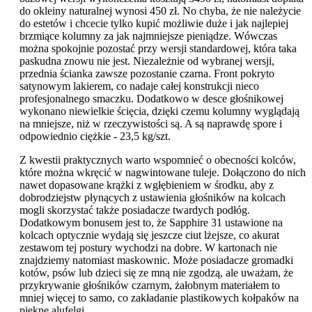
do okleiny naturalnej wynosi 450 zł. No chyba, że nie należycie
do estetów i chcecie tylko kupić możliwie duże i jak najlepiej
brzmiące kolumny za jak najmniejsze pieniądze. Wówczas
można spokojnie pozostać przy wersji standardowej, która taka
paskudna znowu nie jest. Niezależnie od wybranej wersji,
przednia ścianka zawsze pozostanie czarna. Front pokryto
satynowym lakierem, co nadaje całej konstrukcji nieco
profesjonalnego smaczku. Dodatkowo w desce głośnikowej
wykonano niewielkie ścięcia, dzięki czemu kolumny wyglądają
na mniejsze, niż w rzeczywistości są. A są naprawdę spore i
odpowiednio ciężkie - 23,5 kg/szt.
Z kwestii praktycznych warto wspomnieć o obecności kolców,
które można wkręcić w nagwintowane tuleje. Dołączono do nich
nawet dopasowane krążki z wgłębieniem w środku, aby z
dobrodziejstw płynących z ustawienia głośników na kolcach
mogli skorzystać także posiadacze twardych podłóg.
Dodatkowym bonusem jest to, że Sapphire 31 ustawione na
kolcach optycznie wydają się jeszcze ciut lżejsze, co akurat
zestawom tej postury wychodzi na dobre. W kartonach nie
znajdziemy natomiast maskownic. Może posiadacze gromadki
kotów, psów lub dzieci się ze mną nie zgodzą, ale uważam, że
przykrywanie głośników czarnym, żałobnym materiałem to
mniej więcej to samo, co zakładanie plastikowych kołpaków na
piękne alufelgi.