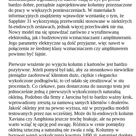
bardzo dobre, porządnie zaprojektowane kolumny przeznaczone
do pracy w większych pomieszczeniach. W materiałach
informacyjnych znajdziemy wprawdzie wzmiankę o tym, że
Sapphire 31 wykorzystują przetworniki stosowane w niektórych
hi-endowych zestawach, jednak więcej przechwałek nie ma.
Nowy model ma się sprawdzać zarówno z wyrafinowaną
elektroniką, jak i budżetowymi wzmacniaczami i amplitunerami.
Jego parametry elektryczne są dość przyjazne, więc nawet w
połączeniu ze średniej klasy wzmacniaczem czy amplitunerem
powinno być fajnie.
Pierwsze wrażenie po wyjęciu kolumn z kartonów jest bardzo
pozytywne. Jeżeli pomysł był taki, aby za stosunkowo niewielkie
pieniądze zaoferować klientom duże, ciężkie i elegancko
wykończone podłogówki, to cel udało się zrealizować w stu
procentach. Co ciekawe, para dostarczona do naszego testu jest
jednocześnie jedną z pierwszych wykończonych naturalną
okleiną. Podobno dla firmy z Jarocina był to bardzo ważny krok,
wprowadzony zresztą za namową samych klientów i dealerów.
Jakość okleiny jest na pewno wyższa, niż w przypadku modeli
testowanych przez nas wcześniej. Może do hi-endowych kolumn
Xaviana czy Amphiona jeszcze trochę brakuje, ale na pewno
warto wziąć tę opcję pod uwagę. Różnica w cenie pomiędzy
okleiną sztuczną a naturalną nie zwala z nóg. Kolumny w
bazowej wersji wykończenia kosztują 3490 zł, natomiast dopłata