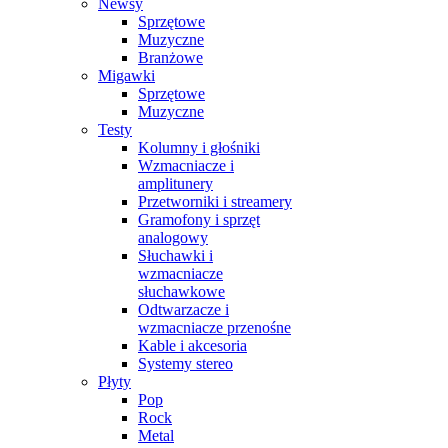
Newsy
Sprzętowe
Muzyczne
Branżowe
Migawki
Sprzętowe
Muzyczne
Testy
Kolumny i głośniki
Wzmacniacze i
amplitunery
Przetworniki i streamery
Gramofony i sprzęt
analogowy
Słuchawki i
wzmacniacze
słuchawkowe
Odtwarzacze i
wzmacniacze przenośne
Kable i akcesoria
Systemy stereo
Płyty
Pop
Rock
Metal