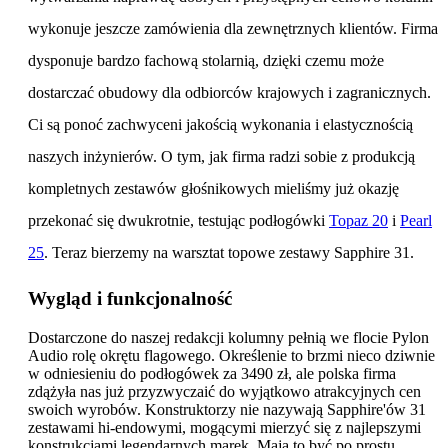
wykonuje jeszcze zamówienia dla zewnętrznych klientów. F
irma
dysponuje bardzo fachową stolarnią, dzięki czemu może
dostarczać obudowy dla odbiorców krajowych i zagranicznych.
Ci są ponoć zachwyceni jakością wykonania i elastycznością
naszych inżynierów. O tym, jak firma radzi sobie z produkcją
kompletnych zestawów głośnikowych mieliśmy już okazję
przekonać się dwukrotnie, testując podłogówki
Topaz 20
i
Pearl
25
. Teraz bierzemy na warsztat topowe zestawy Sapphire 31.
Wygląd i funkcjonalność
Dostarczone do naszej redakcji kolumny pełnią we flocie Pylon
Audio rolę okrętu flagowego. Określenie to brzmi nieco dziwnie
w odniesieniu do podłogówek za 3490 zł, ale polska firma
zdążyła nas już przyzwyczaić do wyjątkowo atrakcyjnych cen
swoich wyrobów. Konstruktorzy nie nazywają Sapphire'ów 31
zestawami hi-endowymi, mogącymi mierzyć się z najlepszymi
konstrukcjami legendarnych marek. Mają to być po prostu