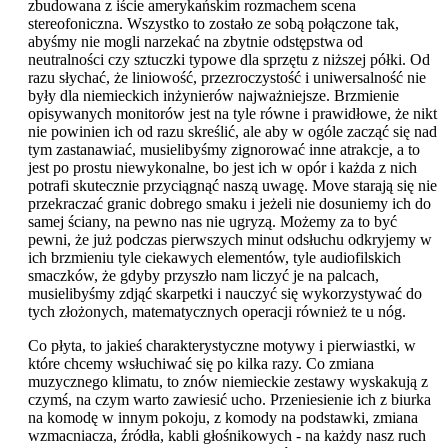
zbudowana z iście amerykańskim rozmachem scena
stereofoniczna. Wszystko to zostało ze sobą połączone tak,
abyśmy nie mogli narzekać na zbytnie odstępstwa od
neutralności czy sztuczki typowe dla sprzętu z niższej półki. Od
razu słychać, że liniowość, przezroczystość i uniwersalność nie
były dla niemieckich inżynierów najważniejsze. Brzmienie
opisywanych monitorów jest na tyle równe i prawidłowe, że nikt
nie powinien ich od razu skreślić, ale aby w ogóle zacząć się nad
tym zastanawiać, musielibyśmy zignorować inne atrakcje, a to
jest po prostu niewykonalne, bo jest ich w opór i każda z nich
potrafi skutecznie przyciągnąć naszą uwagę. Move starają się nie
przekraczać granic dobrego smaku i jeżeli nie dosuniemy ich do
samej ściany, na pewno nas nie ugryzą. Możemy za to być
pewni, że już podczas pierwszych minut odsłuchu odkryjemy w
ich brzmieniu tyle ciekawych elementów, tyle audiofilskich
smaczków, że gdyby przyszło nam liczyć je na palcach,
musielibyśmy zdjąć skarpetki i nauczyć się wykorzystywać do
tych złożonych, matematycznych operacji również te u nóg.
Co płyta, to jakieś charakterystyczne motywy i pierwiastki, w
które chcemy wsłuchiwać się po kilka razy. Co zmiana
muzycznego klimatu, to znów niemieckie zestawy wyskakują z
czymś, na czym warto zawiesić ucho. Przeniesienie ich z biurka
na komodę w innym pokoju, z komody na podstawki, zmiana
wzmacniacza, źródła, kabli głośnikowych - na każdy nasz ruch