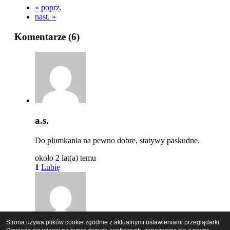
« poprz.
nast. »
Komentarze (
6
)
a.s.
Do plumkania na pewno dobre, statywy paskudne.
około 2 lat(a) temu
1
Lubię
Strona używa plików cookie zgodnie z aktualnymi ustawieniami przeglądarki.