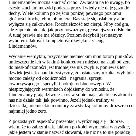
Lindemannów można słuchać cicho. Zwracam na to uwagę, bo
często słucham muzyki podczas pracy i wtedy nie daję gazu do
dechy. Wiele kolumn po zejściu poniżej pewnego poziomu
głośności trochę, ehm, obumiera. Bas staje się osłabiony albo
wyłącza się całkowicie. Rozdzielczość też cierpi. Niby coś gra,
ale zupełnie nie tak, jak przy poważnym, głośniejszym odsłuchu.
A tutaj prawie nie ma różnicy. Poziom decybeli jest naszym
wyborem. Jakość i kompletność dźwięku - zasługą
Lindemannów.
Wydanie werdyktu, przyznanie niemieckim monitorom punktów,
umieszczenie ich w jakimś konkretnym miejscu na skali od zera
do nieskończoności jest trudniejsze niż zwykle, ponieważ ten
dźwięk jest tak charakterystyczny, że ostateczny rezultat wybitnie
mocno zależy od okoliczności - nagrania, sprzętu
towarzyszącego i specyfiki pokoju odsłuchowego. W
niesprzyjających warunkach dojdziemy do wniosku, że
Lindemanny grają dziwnie - coś w sobie mają, ale to coś akurat u
nas nie działa tak, jak powinno. Jeżeli jednak trafimy w
dziesiątkę, niemieckie monitory zawstydzą kolumny droższe o co
najmniej jedno zero.
Z pozostałych aspektów prezentacji wyróżniają się - dobrze,
wiem, że to zabrzmi tak, jakbym po kolei wymieniał wszystkie,
jakie jestem w stanie nazwać słowami, ale nic na to nie poradzę -