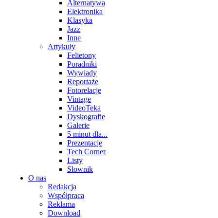
Alternatywa
Elektronika
Klasyka
Jazz
Inne
Artykuły
Felietony
Poradniki
Wywiady
Reportaże
Fotorelacje
Vintage
VideoTeka
Dyskografie
Galerie
5 minut dla...
Prezentacje
Tech Corner
Listy
Słownik
O nas
Redakcja
Współpraca
Reklama
Download