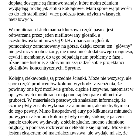
dopłatą dostępne są firmowe standy, które moim zdaniem
wyglądają trochę jak stoliki koktajlowe. Mam spore wątpliwości
co do ich stabilności, więc podczas testu użyłem własnych,
metalowych.
W monitorach Lindemanna kluczowa część pasma jest
odtwarzana przez jeden niefiltrowany głośnik, a
częstotliwościami powyżej 9 kHz obarczono głośnik
pomocniczy zamontowany na górze, dzięki czemu ten "główny"
nie jest niczym obciążony, nie musi mieć dodatkowego magnesu,
cewki i membrany, do tego odpadają nam problemy z fazą i
różne inne historie, z którymi muszą radzić sobie projektanci
głośników koncentrycznych. Sprytne.
Kolejną ciekawostką są przednie ścianki. Może nie wszyscy, ale
spora część producentów kolumn wychodzi z założenia, że
powinny one być możliwie grube, ciężkie i sztywne, natomiast w
opisywanych monitorach mają one raptem parę milimetrów
grubości. W materiałach prasowych znalazłem informację, że
czarne płyty zostały wykonane z aluminium, ale nie byłbym co
do tego pewny. Mimo listopadowej aury po kilkunastu minutach
po wyjęciu z kartonu kolumny były ciepłe, stuknięte palcem
panele czołowe wydawały z siebie głuche, mocno stłumione
odgłosy, a podczas rozkręcania delikatnie się uginały. Może nie
jestem ekspertem od materiałoznawstwa, ale wydaje mi się, że