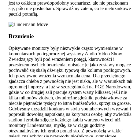
jest to całkiem prawdopodobny scenariusz, ale nie przekonam
się, póki nie posłucham. Sprawdźmy zatem, co te nietuzinkowe
paczki potrafią.
Brzmienie
Opisywane monitory były niezwykle często wymieniane w
komentarzach po tegorocznej wystawy Audio Video Show.
Zwiedzający byli pod wrażeniem potęgi, klarowności i
przestrzenności ich brzmienia, opisując je jako zestawy mogące
pochwalić się skalą dźwięku typową dla kolumn podłogowych.
Ich pozytywne wrażenia wzmacniała cena. Dla przeciętnego
zjadacza chleba z pewnością nie jest niska, ale w warunkach tak
ogromnej imprezy, a już w szczególności na PGE Narodowym,
gdzie w co drugiej sali pracuje system warty kilkaset, jeśli nie
kilka milionów złotych, dwudrożne głośniki podstawkowe za
niecałe piętnaście tysięcy to istna budżetówka, sprzęt za grosze.
Gdybyśmy urządzili konkurs w stylu youtube'owych wyzwań i
poprosili dowolną napotkaną na korytarzu osobę, aby zwiedziła
stadion i zrobiła zdjęcie każdego kabla wartego więcej niż
monitory Lindemanna, myślę, że w ciągu godziny
otrzymalibyśmy ich grubo ponad sto. Z pewnością w takiej
galerii znalazłyby się przewody głośnikowe, sygnałowe,