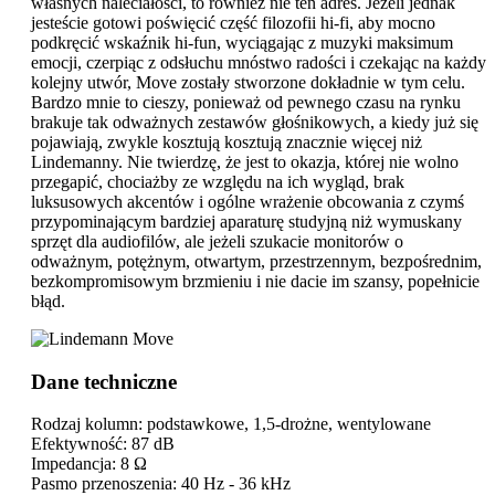
własnych naleciałości, to również nie ten adres. Jeżeli jednak
jesteście gotowi poświęcić część filozofii hi-fi, aby mocno
podkręcić wskaźnik hi-fun, wyciągając z muzyki maksimum
emocji, czerpiąc z odsłuchu mnóstwo radości i czekając na każdy
kolejny utwór, Move zostały stworzone dokładnie w tym celu.
Bardzo mnie to cieszy, ponieważ od pewnego czasu na rynku
brakuje tak odważnych zestawów głośnikowych, a kiedy już się
pojawiają, zwykle kosztują kosztują znacznie więcej niż
Lindemanny. Nie twierdzę, że jest to okazja, której nie wolno
przegapić, chociażby ze względu na ich wygląd, brak
luksusowych akcentów i ogólne wrażenie obcowania z czymś
przypominającym bardziej aparaturę studyjną niż wymuskany
sprzęt dla audiofilów, ale jeżeli szukacie monitorów o
odważnym, potężnym, otwartym, przestrzennym, bezpośrednim,
bezkompromisowym brzmieniu i nie dacie im szansy, popełnicie
błąd.
Dane techniczne
Rodzaj kolumn: podstawkowe, 1,5-drożne, wentylowane
Efektywność: 87 dB
Impedancja: 8 Ω
Pasmo przenoszenia: 40 Hz - 36 kHz