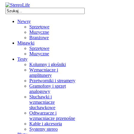
Newsy
Sprzętowe
Muzyczne
Branżowe
Migawki
Sprzętowe
Muzyczne
Testy
Kolumny i głośniki
Wzmacniacze i
amplitunery
Przetworniki i streamery
Gramofony i sprzęt
analogowy
Słuchawki i
wzmacniacze
słuchawkowe
Odtwarzacze i
wzmacniacze przenośne
Kable i akcesoria
Systemy stereo