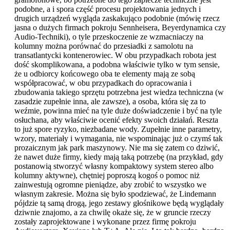
podobne, a i spora część procesu projektowania jednych i
drugich urządzeń wygląda zaskakująco podobnie (mówię rzecz
jasna o dużych firmach pokroju Sennheisera, Beyerdynamica czy
Audio-Techniki), o tyle przeskoczenie ze wzmacniaczy na
kolumny można porównać do przesiadki z samolotu na
transatlantycki kontenerowiec. W obu przypadkach robota jest
dość skomplikowana, a podobna właściwie tylko w tym sensie,
że u odbiorcy końcowego oba te elementy mają ze sobą
współpracować, w obu przypadkach do opracowania i
zbudowania takiego sprzętu potrzebna jest wiedza techniczna (w
zasadzie zupełnie inna, ale zawsze), a osoba, która się za to
weźmie, powinna mieć na tyle duże doświadczenie i być na tyle
osłuchana, aby właściwie ocenić efekty swoich działań. Reszta
to już spore ryzyko, niezbadane wody. Zupełnie inne parametry,
wzory, materiały i wymagania, nie wspominając już o czymś tak
prozaicznym jak park maszynowy. Nie ma się zatem co dziwić,
że nawet duże firmy, kiedy mają taką potrzebę (na przykład, gdy
postanowią stworzyć własny kompaktowy system stereo albo
kolumny aktywne), chętniej poproszą kogoś o pomoc niż
zainwestują ogromne pieniądze, aby zrobić to wszystko we
własnym zakresie. Można się było spodziewać, że Lindemann
pójdzie tą samą drogą, jego zestawy głośnikowe będą wyglądały
dziwnie znajomo, a za chwilę okaże się, że w gruncie rzeczy
zostały zaprojektowane i wykonane przez firmę pokroju