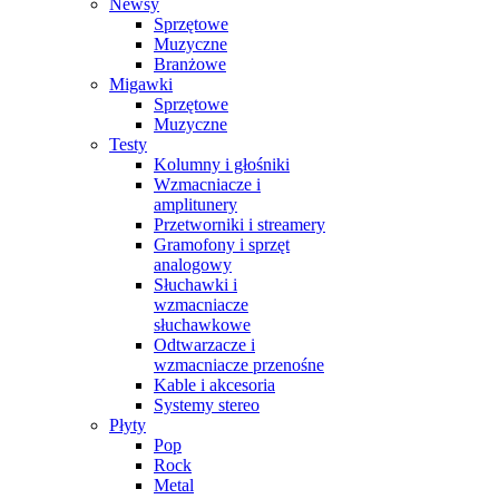
Newsy
Sprzętowe
Muzyczne
Branżowe
Migawki
Sprzętowe
Muzyczne
Testy
Kolumny i głośniki
Wzmacniacze i
amplitunery
Przetworniki i streamery
Gramofony i sprzęt
analogowy
Słuchawki i
wzmacniacze
słuchawkowe
Odtwarzacze i
wzmacniacze przenośne
Kable i akcesoria
Systemy stereo
Płyty
Pop
Rock
Metal