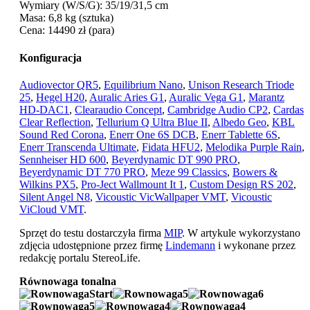
Wymiary (W/S/G): 35/19/31,5 cm
Masa: 6,8 kg (sztuka)
Cena: 14490 zł (para)
Konfiguracja
Audiovector QR5
,
Equilibrium Nano
,
Unison Research Triode
25
,
Hegel H20
,
Auralic Aries G1
,
Auralic Vega G1
,
Marantz
HD-DAC1
,
Clearaudio Concept
,
Cambridge Audio CP2
,
Cardas
Clear Reflection
,
Tellurium Q Ultra Blue II
,
Albedo Geo
,
KBL
Sound Red Corona
,
Enerr One 6S DCB
,
Enerr Tablette 6S
,
Enerr Transcenda Ultimate
,
Fidata HFU2
,
Melodika Purple Rain
,
Sennheiser HD 600
,
Beyerdynamic DT 990 PRO
,
Beyerdynamic DT 770 PRO
,
Meze 99 Classics
,
Bowers &
Wilkins PX5
,
Pro-Ject Wallmount It 1
,
Custom Design RS 202
,
Silent Angel N8
,
Vicoustic VicWallpaper VMT
,
Vicoustic
ViCloud VMT
.
Sprzęt do testu dostarczyła firma
MIP
. W artykule wykorzystano
zdjęcia udostępnione przez firmę
Lindemann
i wykonane przez
redakcję portalu StereoLife.
Równowaga tonalna