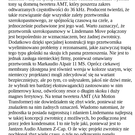
tony są domeną tweetera AMT, który poszerza zakres
odtwarzanych częstotliwości do 36 kHz. Producent twierdzi, że
takie rozwiązanie daje wszystkie zalety przetwornika
szerokopasmowego, ze spójnością czasową na czele, a
jednocześnie pozbawione jest jego wad. Warto zaznaczyć, że
przetwornik szerokopasmowy w Lindemann Move połączony
jest bezpośrednio ze wzmacniaczem, bez żadnej zwrotnicy.
Dodatkowo dzięki specjalnej konstrukcji tego przetwornika
wyeliminowano problemy z rezonansami, jakie zazwyczaj trapią
tego typu głośniki na skraju ich pasma przenoszenia. Nie jest to
jednak zasługa niemieckiej firmy, ponieważ omawiany
przetwornik to Markaudio Alpair 11 MS. Oprócz ciekawej
membrany (dostępna jest również wersja w kolorze szarym, więc
niemieccy projektanci mogli zdecydować się na wariant
bezpieczniejszy, ale po tym, co usłyszałem, jakoś nie dziwi mnie,
że wybrali ten bardziej ekstrawagancki) zastosowano w nim
polimerowy kosz, odwrócony resor o długim skoku i duży
magnes ferrytowy. Na temat tweetera AMT (Air Motion
Transformer) nie dowiedziałem się zbyt wiele, ponieważ nie
znalazłem na nim żadnych oznaczeń. Wiadomo natomiast, że
jednostka ta posiada najprostszą i zdaniem Lindemanna najlepszą
w takiej koncepcji zwrotnicę z możliwych, bo podłączona jest
przez jeden kondensator. I to nie byle jaki, ponieważ jest to
Jantzen Audio Alumen Z-Cap. O ile więc projekt zwrotnicy nie
pochłonął zbyt wiele czasu, o tyle po odkręceniu panelu