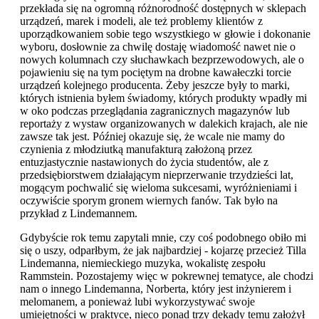
przekłada się na ogromną różnorodność dostępnych w sklepach
urządzeń, marek i modeli, ale też problemy klientów z
uporządkowaniem sobie tego wszystkiego w głowie i dokonanie
wyboru, dosłownie za chwilę dostaję wiadomość nawet nie o
nowych kolumnach czy słuchawkach bezprzewodowych, ale o
pojawieniu się na tym pociętym na drobne kawałeczki torcie
urządzeń kolejnego producenta. Żeby jeszcze były to marki,
których istnienia byłem świadomy, których produkty wpadły mi
w oko podczas przeglądania zagranicznych magazynów lub
reportaży z wystaw organizowanych w dalekich krajach, ale nie
zawsze tak jest. Później okazuje się, że wcale nie mamy do
czynienia z młodziutką manufakturą założoną przez
entuzjastycznie nastawionych do życia studentów, ale z
przedsiębiorstwem działającym nieprzerwanie trzydzieści lat,
mogącym pochwalić się wieloma sukcesami, wyróżnieniami i
oczywiście sporym gronem wiernych fanów. Tak było na
przykład z Lindemannem.
Gdybyście rok temu zapytali mnie, czy coś podobnego obiło mi
się o uszy, odparłbym, że jak najbardziej - kojarzę przecież Tilla
Lindemanna, niemieckiego muzyka, wokalistę zespołu
Rammstein. Pozostajemy więc w pokrewnej tematyce, ale chodzi
nam o innego Lindemanna, Norberta, który jest inżynierem i
melomanem, a ponieważ lubi wykorzystywać swoje
umiejętności w praktyce, nieco ponad trzy dekady temu założył