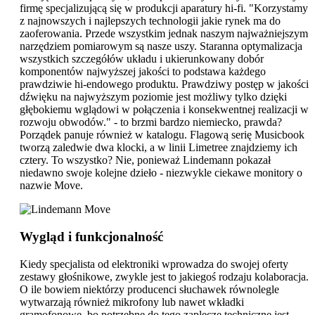
firmę specjalizującą się w produkcji aparatury hi-fi. "Korzystamy
z najnowszych i najlepszych technologii jakie rynek ma do
zaoferowania. Przede wszystkim jednak naszym najważniejszym
narzędziem pomiarowym są nasze uszy. Staranna optymalizacja
wszystkich szczegółów układu i ukierunkowany dobór
komponentów najwyższej jakości to podstawa każdego
prawdziwie hi-endowego produktu. Prawdziwy postęp w jakości
dźwięku na najwyższym poziomie jest możliwy tylko dzięki
głębokiemu wglądowi w połączenia i konsekwentnej realizacji w
rozwoju obwodów." - to brzmi bardzo niemiecko, prawda?
Porządek panuje również w katalogu. Flagową serię Musicbook
tworzą zaledwie dwa klocki, a w linii Limetree znajdziemy ich
cztery. To wszystko? Nie, ponieważ Lindemann pokazał
niedawno swoje kolejne dzieło - niezwykle ciekawe monitory o
nazwie Move.
Wygląd i funkcjonalność
Kiedy specjalista od elektroniki wprowadza do swojej oferty
zestawy głośnikowe, zwykle jest to jakiegoś rodzaju kolaboracja.
O ile bowiem niektórzy producenci słuchawek równolegle
wytwarzają również mikrofony lub nawet wkładki
gramofonowe, bo potrzebne do tego zaplecze techniczne jest