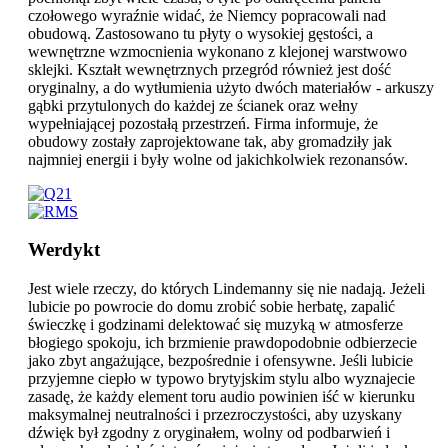
czołowego wyraźnie widać, że Niemcy popracowali nad
obudową. Zastosowano tu płyty o wysokiej gęstości, a
wewnętrzne wzmocnienia wykonano z klejonej warstwowo
sklejki. Kształt wewnętrznych przegród również jest dość
oryginalny, a do wytłumienia użyto dwóch materiałów - arkuszy
gąbki przytulonych do każdej ze ścianek oraz wełny
wypełniającej pozostałą przestrzeń. Firma informuje, że
obudowy zostały zaprojektowane tak, aby gromadziły jak
najmniej energii i były wolne od jakichkolwiek rezonansów.
Werdykt
Jest wiele rzeczy, do których Lindemanny się nie nadają. Jeżeli
lubicie po powrocie do domu zrobić sobie herbatę, zapalić
świeczkę i godzinami delektować się muzyką w atmosferze
błogiego spokoju, ich brzmienie prawdopodobnie odbierzecie
jako zbyt angażujące, bezpośrednie i ofensywne. Jeśli lubicie
przyjemne ciepło w typowo brytyjskim stylu albo wyznajecie
zasadę, że każdy element toru audio powinien iść w kierunku
maksymalnej neutralności i przezroczystości, aby uzyskany
dźwięk był zgodny z oryginałem, wolny od podbarwień i