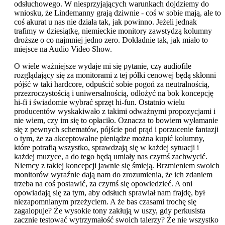
odsłuchowego. W niesprzyjających warunkach dojdziemy do
wniosku, że Lindemanny grają dziwnie - coś w sobie mają, ale to
coś akurat u nas nie działa tak, jak powinno. Jeżeli jednak
trafimy w dziesiątkę, niemieckie monitory zawstydzą kolumny
droższe o co najmniej jedno zero. Dokładnie tak, jak miało to
miejsce na Audio Video Show.
O wiele ważniejsze wydaje mi się pytanie, czy audiofile
rozglądający się za monitorami z tej półki cenowej będą skłonni
pójść w taki hardcore, odpuścić sobie pogoń za neutralnością,
przezroczystością i uniwersalnością, odłożyć na bok koncepcję
hi-fi i świadomie wybrać sprzęt hi-fun. Ostatnio wielu
producentów wyskakiwało z takimi odważnymi propozycjami i
nie wiem, czy im się to opłaciło. Oznacza to bowiem wyłamanie
się z pewnych schematów, pójście pod prąd i porzucenie fantazji
o tym, że za akceptowalne pieniądze można kupić kolumny,
które potrafią wszystko, sprawdzają się w każdej sytuacji i
każdej muzyce, a do tego będą umiały nas czymś zachwycić.
Niemcy z takiej koncepcji jawnie się śmieją. Brzmieniem swoich
monitorów wyraźnie dają nam do zrozumienia, że ich zdaniem
trzeba na coś postawić, za czymś się opowiedzieć. A oni
opowiadają się za tym, aby odsłuch sprawiał nam frajdę, był
niezapomnianym przeżyciem. A że bas czasami trochę się
zagalopuje? Że wysokie tony zakłują w uszy, gdy perkusista
zacznie testować wytrzymałość swoich talerzy? Że nie wszystko