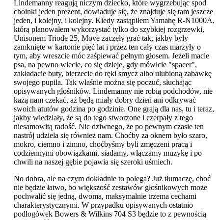
Lindemanny reagują niczym dziecko, które wygrzebując spod
choinki jeden prezent, dowiaduje się, że znajduje się tam jeszcze
jeden, i kolejny, i kolejny. Kiedy zastąpiłem Yamahę R-N1000A,
którą planowałem wykorzystać tylko do szybkiej rozgrzewki,
Unisonem Triode 25, Move zaczęły grać tak, jakby były
zamknięte w kartonie pięć lat i przez ten cały czas marzyły o
tym, aby wreszcie móc zaśpiewać pełnym głosem. Jeżeli macie
psa, na pewno wiecie, co się dzieje, gdy mówicie "spacer",
zakładacie buty, bierzecie do ręki smycz albo ulubioną zabawkę
swojego pupila. Tak właśnie można się poczuć, słuchając
opisywanych głośników. Lindemanny nie robią podchodów, nie
każą nam czekać, aż będą miały dobry dzień ani odkrywać
swoich atutów godzina po godzinie. One grają dla nas, tu i teraz,
jakby wiedziały, że są do tego stworzone i czerpały z tego
niesamowitą radość. Nic dziwnego, że po pewnym czasie ten
nastrój udziela się również nam. Choćby za oknem było szaro,
mokro, ciemno i zimno, choćbyśmy byli zmęczeni pracą i
codziennymi obowiązkami, siadamy, włączamy muzykę i po
chwili na naszej gębie pojawia się szeroki uśmiech.
No dobra, ale na czym dokładnie to polega? Już tłumaczę, choć
nie będzie łatwo, bo większość zestawów głośnikowych może
pochwalić się jedną, dwoma, maksymalnie trzema cechami
charakterystycznymi. W przypadku opisywanych ostatnio
podłogówek Bowers & Wilkins 704 S3 będzie to z pewnością