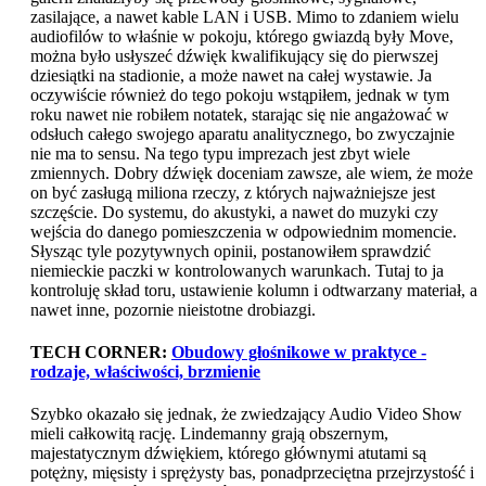
zasilające, a nawet kable LAN i USB. Mimo to zdaniem wielu
audiofilów to właśnie w pokoju, którego gwiazdą były Move,
można było usłyszeć dźwięk kwalifikujący się do pierwszej
dziesiątki na stadionie, a może nawet na całej wystawie. Ja
oczywiście również do tego pokoju wstąpiłem, jednak w tym
roku nawet nie robiłem notatek, starając się nie angażować w
odsłuch całego swojego aparatu analitycznego, bo zwyczajnie
nie ma to sensu. Na tego typu imprezach jest zbyt wiele
zmiennych. Dobry dźwięk doceniam zawsze, ale wiem, że może
on być zasługą miliona rzeczy, z których najważniejsze jest
szczęście. Do systemu, do akustyki, a nawet do muzyki czy
wejścia do danego pomieszczenia w odpowiednim momencie.
Słysząc tyle pozytywnych opinii, postanowiłem sprawdzić
niemieckie paczki w kontrolowanych warunkach. Tutaj to ja
kontroluję skład toru, ustawienie kolumn i odtwarzany materiał, a
nawet inne, pozornie nieistotne drobiazgi.
TECH CORNER:
Obudowy głośnikowe w praktyce -
rodzaje, właściwości, brzmienie
Szybko okazało się jednak, że zwiedzający Audio Video Show
mieli całkowitą rację. Lindemanny grają obszernym,
majestatycznym dźwiękiem, którego głównymi atutami są
potężny, mięsisty i sprężysty bas, ponadprzeciętna przejrzystość i