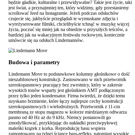
będzie gładkie, kulturalne i przewidywalne? Takie jest życie, taki
jest świat, a przynajmniej ten, który widzimy, gdy przestaniemy
scrollować feed na Instagramie. Jeżeli podczas odsłuchów
czujecie się, jakbyście przeglądali te wymuskane zdjęcia i
wyreżyserowane filmiki, chcielibyście tchnąć w muzykę więcej
życia, poczuć się mniej jak na obiedzie u przyszłych teściów, a
bardziej jak na wakacyjnym festiwalu rockowym, koniecznie
umówcie się na odsłuch Lindemannów.
Budowa i parametry
Lindemann Move to podstawkowe kolumny głośnikowe o dość
nieszablonowej konstrukcji. Zastosowano w nich przetwornik
szerokopasmowy pracujący bez zwrotnicy, który w zakresie
wysokich tonów wsparty jest głośnikiem AMT podłączonym
przez tylko jeden kondensator. Firma twierdzi, że dzięki temu
uzyskano brzmienie, które łączy najlepsze cechy konstrukcji
szerokopasmowych i wielodrożnych. Przetwornik z 11-cm
membraną ze stopu magnezu w kolorze miedzianym odtwarza
pasmo od 40 Hz aż do 9 kHz. Niemcy postanowili go
zmodyfikować, przyklejając do nakładki przeciwpyłowej
maleńki krążek z korka. Reprodukcję basu wspiera
zamontowany na tylnej ściance bass-refleks, natomiast wysokie