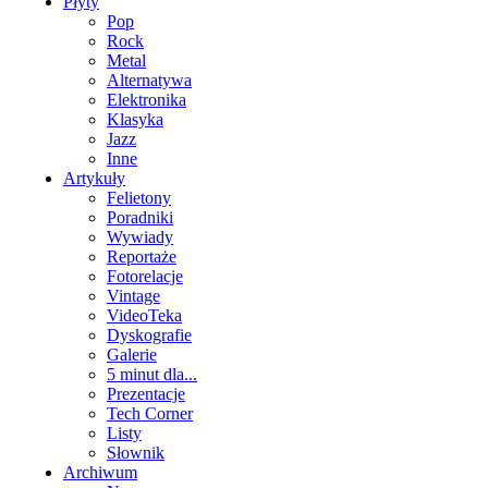
Płyty
Pop
Rock
Metal
Alternatywa
Elektronika
Klasyka
Jazz
Inne
Artykuły
Felietony
Poradniki
Wywiady
Reportaże
Fotorelacje
Vintage
VideoTeka
Dyskografie
Galerie
5 minut dla...
Prezentacje
Tech Corner
Listy
Słownik
Archiwum