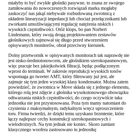
miałyby to być zwykłe głośniki pasywne, to znana ze swojego
zamiłowania do nowoczesnych rozwiązań marka mogłaby
zaskoczyć nas jakąś niebywale rozbudowaną zwrotnicą z
układem linearyzacji impedancji lub chociaż przełącznikami lub
zworkami umożliwiającymi regulację natężenia niskich i
wysokich częstotliwości. Otóż klops, bo pan Norbert
Lindemann, który swoją drogą projektowaniem zestawów
głośnikowych zajmował się długo przed stworzeniem
opisywanych monitorów, obrał przeciwny kierunek.
Dolny przetwornik w opisywanych monitorach tak naprawdę nie
jest nisko-średniotonowcem, ale głośnikiem szerokopasmowym,
więc pracuje bez jakiejkolwiek filtracji, będąc podłączonym
wprost do terminali. W zakresie reprodukcji wysokich tonów
wspomaga go tweeter AMT, który filtrowany już jest, ale
zajmuje się tym jeden wysokiej klasy kondensator. Można zatem
powiedzieć, że zwrotnica w Move składa się z jednego elementu,
którego rolą jest zdjęcie z głośnika wysokotonowego obowiązku
odtwarzania niskich częstotliwości, do czego oczywiście taka
jednostka nie jest przystosowana. Poza tym mamy natomiast do
czynienia z maksymalnym, radykalnym wręcz uproszczeniem
toru. Firma twierdzi, że dzięki temu uzyskano brzmienie, które
łączy najlepsze cechy konstrukcji szerokopasmowych i
wielodrożnych. Na tym jednak nie koniec. Skoro zamiast
klasycznego woofera zastosowano tu jednostkę