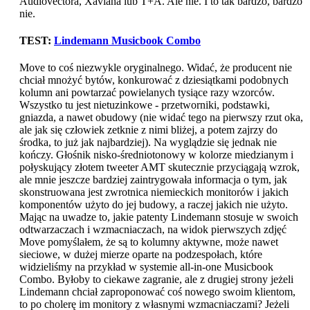
Audiovectora, Xaviana lub T+A. Ale nie. I to tak bardzo, bardzo
nie.
TEST:
Lindemann Musicbook Combo
Move to coś niezwykle oryginalnego. Widać, że producent nie
chciał mnożyć bytów, konkurować z dziesiątkami podobnych
kolumn ani powtarzać powielanych tysiące razy wzorców.
Wszystko tu jest nietuzinkowe - przetworniki, podstawki,
gniazda, a nawet obudowy (nie widać tego na pierwszy rzut oka,
ale jak się człowiek zetknie z nimi bliżej, a potem zajrzy do
środka, to już jak najbardziej). Na wyglądzie się jednak nie
kończy. Głośnik nisko-średniotonowy w kolorze miedzianym i
połyskujący złotem tweeter AMT skutecznie przyciągają wzrok,
ale mnie jeszcze bardziej zaintrygowała informacja o tym, jak
skonstruowana jest zwrotnica niemieckich monitorów i jakich
komponentów użyto do jej budowy, a raczej jakich nie użyto.
Mając na uwadze to, jakie patenty Lindemann stosuje w swoich
odtwarzaczach i wzmacniaczach, na widok pierwszych zdjęć
Move pomyślałem, że są to kolumny aktywne, może nawet
sieciowe, w dużej mierze oparte na podzespołach, które
widzieliśmy na przykład w systemie all-in-one Musicbook
Combo. Byłoby to ciekawe zagranie, ale z drugiej strony jeżeli
Lindemann chciał zaproponować coś nowego swoim klientom,
to po cholerę im monitory z własnymi wzmacniaczami? Jeżeli