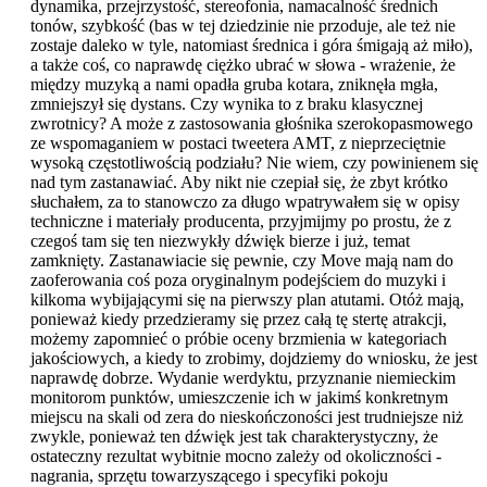
dynamika, przejrzystość, stereofonia, namacalność średnich
tonów, szybkość (bas w tej dziedzinie nie przoduje, ale też nie
zostaje daleko w tyle, natomiast średnica i góra śmigają aż miło),
a także coś, co naprawdę ciężko ubrać w słowa - wrażenie, że
między muzyką a nami opadła gruba kotara, zniknęła mgła,
zmniejszył się dystans. Czy wynika to z braku klasycznej
zwrotnicy? A może z zastosowania głośnika szerokopasmowego
ze wspomaganiem w postaci tweetera AMT, z nieprzeciętnie
wysoką częstotliwością podziału? Nie wiem, czy powinienem się
nad tym zastanawiać. Aby nikt nie czepiał się, że zbyt krótko
słuchałem, za to stanowczo za długo wpatrywałem się w opisy
techniczne i materiały producenta, przyjmijmy po prostu, że z
czegoś tam się ten niezwykły dźwięk bierze i już, temat
zamknięty. Zastanawiacie się pewnie, czy Move mają nam do
zaoferowania coś poza oryginalnym podejściem do muzyki i
kilkoma wybijającymi się na pierwszy plan atutami. Otóż mają,
ponieważ kiedy przedzieramy się przez całą tę stertę atrakcji,
możemy zapomnieć o próbie oceny brzmienia w kategoriach
jakościowych, a kiedy to zrobimy, dojdziemy do wniosku, że jest
naprawdę dobrze. Wydanie werdyktu, przyznanie niemieckim
monitorom punktów, umieszczenie ich w jakimś konkretnym
miejscu na skali od zera do nieskończoności jest trudniejsze niż
zwykle, ponieważ ten dźwięk jest tak charakterystyczny, że
ostateczny rezultat wybitnie mocno zależy od okoliczności -
nagrania, sprzętu towarzyszącego i specyfiki pokoju