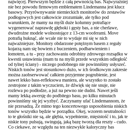
najwięcej. Pierwszym będzie z całą pewnością bas. Najwyraźniej
nie bez powodu firmowym emblematem Lindemanna jest klucz
basowy. Przyrównywanie niemieckich monitorów do zestawów
podłogowych jest całkowicie zrozumiałe, ale tylko pod
warunkiem, że mamy na myśli duże kolumny potrafiące
wygenerować naprawdę głęboki i gęsty bas, a nie cherlawe,
dwudrożne modele wolnostojące z 13-cm wooferami. Move
potrafią huknąć, ale wcale nie to wydaje mi się w nich
najważniejsze. Monitory obdarzone potężnym basem z reguły
kojarzą nam się bowiem z buczeniem, podbarwieniem i
łomotem, a tu - przy zachowaniu odrobiny zdrowego rozsądku w
kwestii ustawienia (mam tu na myśli przede wszystkim odległość
od tylnej ściany) - niczego podobnego nie powinniśmy usłyszeć.
Niskich tonów jest stosunkowo dużo, w ich środkowym zakresie
można zaobserwować całkiem przyjemne pogrubienie, jest
nawet lekko bass-refleksowa maniera, ale wszystko to zostało
zestrojone z takim wyczuciem, że dźwięk się nie snuje, nie
rozlewa po podłodze, a już na pewno nie dudni. Nawet jeśli
mamy lekką awersję do podbitego basu, po kilku minutach
powinniśmy się jej wyzbyć. Zaczynamy ufać Lindemannom, że
nie przesadzą. Że mimo tego koncertowego usposobienia niskich
tonów wszystko będzie w porządku. Okej, wzorem neutralności
to te głośniki nie są, ale głębia, wypełnienie, mięsistość i to, jak te
niskie tony pulsują, swingują, jaką bazę tworzą dla reszty - cudo.
Co ciekawe, ze względu na ten niezwykle kaloryczny bas