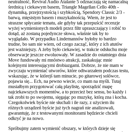
neutralność, Revival Audio Atalante 5 odznaczają się namacalną
średnicą i ciekawym basem, Triangle Magellan Cello 40th -
dynamiką, przejrzystością i szybkością, Spendory Classic 2/3 -
barwą, mięsistym basem i muzykalnością. Wiem, że jest to
straszne spłycanie tematu, ale gdyby tak przepuścić recenzje
wyżej wymienionych modeli przez filtr upraszczający i robić to
dotąd, aż zostaną pojedyncze słowa, właśnie tak by to
wyglądało. W przypadku Lindemannów byłoby to bardzo
trudne, bo sam nie wiem, od czego zacząć, który z ich atutów
jest ważniejszy. A żeby było ciekawiej, w trakcie odsłuchu moje
obserwacje jeszcze ewoluowały. W zasadzie do ostatniego dnia
Move fundowały mi mnóstwo atrakcji, zaskakując mnie
kolejnymi interesującymi drobiazgami. Dobrze, że nie mam w
zwyczaju wymieniać utworów, które odtwarzałem podczas testu,
wskazując, że w którejś tam minucie, po gitarowej solówce,
pojawia się... Ech, na pewno wiecie, co mam na myśli. Tutaj
musiałbym przygotować całą playlistę, sporządzić mapę
najciekawszych momentów, a to przecież bez sensu, bo każdy i
tak zrobi to po swojemu, sięgając po muzykę, którą zna i kocha.
Czegokolwiek byście nie słuchali i ile razy, z użyciem ilu
różnych urządzeń byście już tych nagrań nie analizowali,
gwarantuję, że z testowanymi monitorami będziecie chcieli
odkryć je na nowo.
Spróbujmy zatem wymienić obszary, w których dzieje się