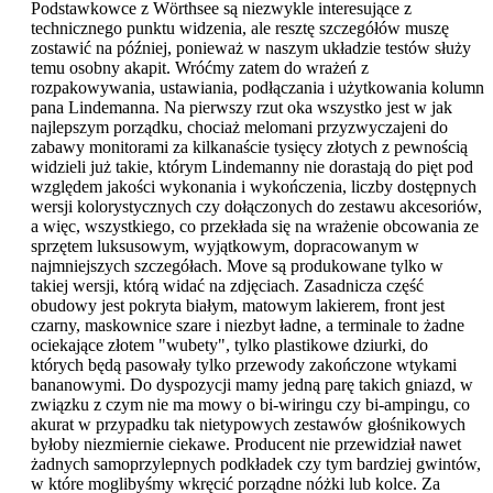
Podstawkowce z Wörthsee są niezwykle interesujące z
technicznego punktu widzenia, ale resztę szczegółów muszę
zostawić na później, ponieważ w naszym układzie testów służy
temu osobny akapit. Wróćmy zatem do wrażeń z
rozpakowywania, ustawiania, podłączania i użytkowania kolumn
pana Lindemanna. Na pierwszy rzut oka wszystko jest w jak
najlepszym porządku, chociaż melomani przyzwyczajeni do
zabawy monitorami za kilkanaście tysięcy złotych z pewnością
widzieli już takie, którym Lindemanny nie dorastają do pięt pod
względem jakości wykonania i wykończenia, liczby dostępnych
wersji kolorystycznych czy dołączonych do zestawu akcesoriów,
a więc, wszystkiego, co przekłada się na wrażenie obcowania ze
sprzętem luksusowym, wyjątkowym, dopracowanym w
najmniejszych szczegółach. Move są produkowane tylko w
takiej wersji, którą widać na zdjęciach. Zasadnicza część
obudowy jest pokryta białym, matowym lakierem, front jest
czarny, maskownice szare i niezbyt ładne, a terminale to żadne
ociekające złotem "wubety", tylko plastikowe dziurki, do
których będą pasowały tylko przewody zakończone wtykami
bananowymi. Do dyspozycji mamy jedną parę takich gniazd, w
związku z czym nie ma mowy o bi-wiringu czy bi-ampingu, co
akurat w przypadku tak nietypowych zestawów głośnikowych
byłoby niezmiernie ciekawe. Producent nie przewidział nawet
żadnych samoprzylepnych podkładek czy tym bardziej gwintów,
w które moglibyśmy wkręcić porządne nóżki lub kolce. Za