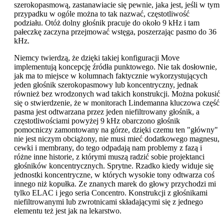
szerokopasmową, zastanawiacie się pewnie, jaka jest, jeśli w tym
przypadku w ogóle można to tak nazwać, częstotliwość
podziału. Otóż dolny głośnik pracuje do około 9 kHz i tam
pałeczkę zaczyna przejmować wstęga, poszerzając pasmo do 36
kHz.
Niemcy twierdzą, że dzięki takiej konfiguracji Move
implementują koncepcję źródła punktowego. Nie tak dosłownie,
jak ma to miejsce w kolumnach faktycznie wykorzystujących
jeden głośnik szerokopasmowy lub koncentryczny, jednak
również bez wrodzonych wad takich konstrukcji. Można pokusić
się o stwierdzenie, że w monitorach Lindemanna kluczowa część
pasma jest odtwarzana przez jeden niefiltrowany głośnik, a
częstotliwościami powyżej 9 kHz obarczono głośnik
pomocniczy zamontowany na górze, dzięki czemu ten "główny"
nie jest niczym obciążony, nie musi mieć dodatkowego magnesu,
cewki i membrany, do tego odpadają nam problemy z fazą i
różne inne historie, z którymi muszą radzić sobie projektanci
głośników koncentrycznych. Sprytne. Rzadko kiedy widuje się
jednostki koncentryczne, w których wysokie tony odtwarza coś
innego niż kopułka. Ze znanych marek do głowy przychodzi mi
tylko ELAC i jego seria Concentro. Konstrukcji z głośnikami
niefiltrowanymi lub zwrotnicami składającymi się z jednego
elementu też jest jak na lekarstwo.