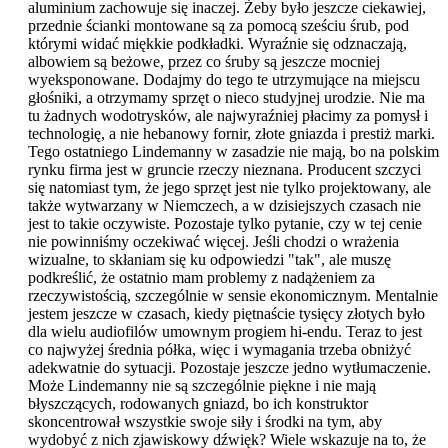
aluminium zachowuje się inaczej. Żeby było jeszcze ciekawiej,
przednie ścianki montowane są za pomocą sześciu śrub, pod
którymi widać miękkie podkładki. Wyraźnie się odznaczają,
albowiem są beżowe, przez co śruby są jeszcze mocniej
wyeksponowane. Dodajmy do tego te utrzymujące na miejscu
głośniki, a otrzymamy sprzęt o nieco studyjnej urodzie. Nie ma
tu żadnych wodotrysków, ale najwyraźniej płacimy za pomysł i
technologię, a nie hebanowy fornir, złote gniazda i prestiż marki.
Tego ostatniego Lindemanny w zasadzie nie mają, bo na polskim
rynku firma jest w gruncie rzeczy nieznana. Producent szczyci
się natomiast tym, że jego sprzęt jest nie tylko projektowany, ale
także wytwarzany w Niemczech, a w dzisiejszych czasach nie
jest to takie oczywiste. Pozostaje tylko pytanie, czy w tej cenie
nie powinniśmy oczekiwać więcej. Jeśli chodzi o wrażenia
wizualne, to skłaniam się ku odpowiedzi "tak", ale muszę
podkreślić, że ostatnio mam problemy z nadążeniem za
rzeczywistością, szczególnie w sensie ekonomicznym. Mentalnie
jestem jeszcze w czasach, kiedy piętnaście tysięcy złotych było
dla wielu audiofilów umownym progiem hi-endu. Teraz to jest
co najwyżej średnia półka, więc i wymagania trzeba obniżyć
adekwatnie do sytuacji. Pozostaje jeszcze jedno wytłumaczenie.
Może Lindemanny nie są szczególnie piękne i nie mają
błyszczących, rodowanych gniazd, bo ich konstruktor
skoncentrował wszystkie swoje siły i środki na tym, aby
wydobyć z nich zjawiskowy dźwięk? Wiele wskazuje na to, że